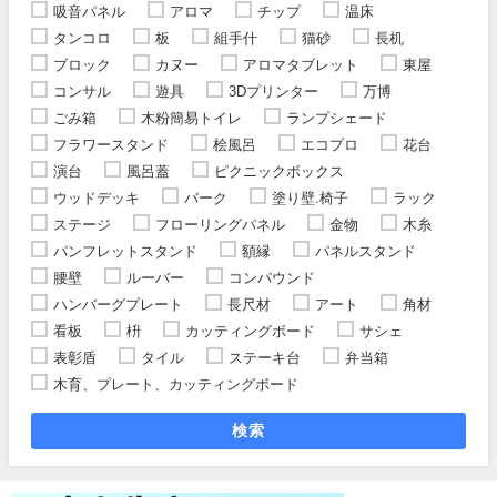
吸音パネル
アロマ
チップ
温床
タンコロ
板
組手什
猫砂
長机
ブロック
カヌー
アロマタブレット
東屋
コンサル
遊具
3Dプリンター
万博
ごみ箱
木粉簡易トイレ
ランプシェード
フラワースタンド
桧風呂
エコプロ
花台
演台
風呂蓋
ピクニックボックス
ウッドデッキ
バーク
塗り壁.椅子
ラック
ステージ
フローリングパネル
金物
木糸
パンフレットスタンド
額縁
パネルスタンド
腰壁
ルーバー
コンパウンド
ハンバーグプレート
長尺材
アート
角材
看板
枡
カッティングボード
サシェ
表彰盾
タイル
ステーキ台
弁当箱
木育、プレート、カッティングボード
検索