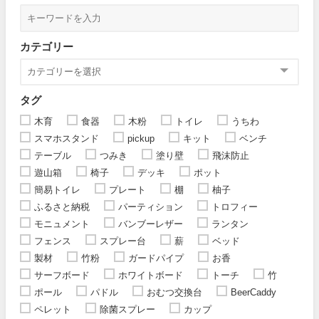
カテゴリー
タグ
木育
食器
木粉
トイレ
うちわ
スマホスタンド
pickup
キット
ベンチ
テーブル
つみき
塗り壁
飛沫防止
遊山箱
椅子
デッキ
ポット
簡易トイレ
プレート
棚
柚子
ふるさと納税
パーティション
トロフィー
モニュメント
バンブーレザー
ランタン
フェンス
スプレー台
薪
ベッド
製材
竹粉
ガードパイプ
お香
サーフボード
ホワイトボード
トーチ
竹
ポール
パドル
おむつ交換台
BeerCaddy
ペレット
除菌スプレー
カップ