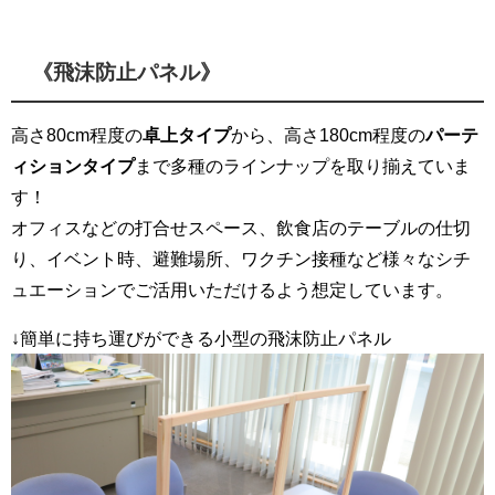
《飛沫防止パネル》
高さ80cm程度の
卓上タイプ
から、高さ180cm程度の
パーテ
ィションタイプ
まで多種のラインナップを取り揃えていま
す！
オフィスなどの打合せスペース、飲食店のテーブルの仕切
り、イベント時、避難場所、ワクチン接種など様々なシチ
ュエーションでご活用いただけるよう想定しています。
↓簡単に持ち運びができる小型の飛沫防止パネル