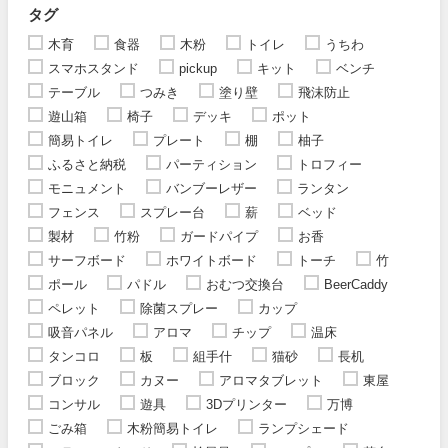
タグ
木育
食器
木粉
トイレ
うちわ
スマホスタンド
pickup
キット
ベンチ
テーブル
つみき
塗り壁
飛沫防止
遊山箱
椅子
デッキ
ポット
簡易トイレ
プレート
棚
柚子
ふるさと納税
パーティション
トロフィー
モニュメント
バンブーレザー
ランタン
フェンス
スプレー台
薪
ベッド
製材
竹粉
ガードパイプ
お香
サーフボード
ホワイトボード
トーチ
竹
ポール
パドル
おむつ交換台
BeerCaddy
ペレット
除菌スプレー
カップ
吸音パネル
アロマ
チップ
温床
タンコロ
板
組手什
猫砂
長机
ブロック
カヌー
アロマタブレット
東屋
コンサル
遊具
3Dプリンター
万博
ごみ箱
木粉簡易トイレ
ランプシェード