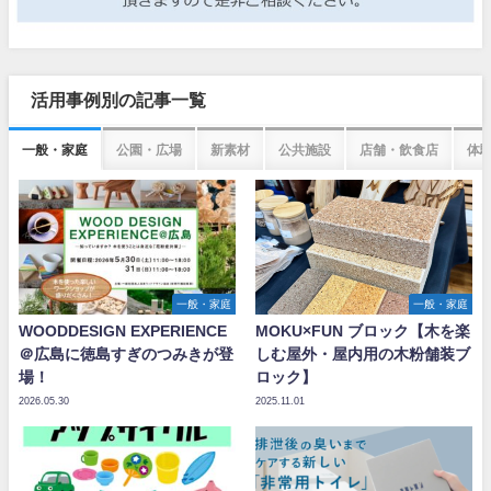
活用事例別の記事一覧
一般・家庭
公園・広場
新素材
公共施設
店舗・飲食店
体
一般・家庭
一般・家庭
WOODDESIGN EXPERIENCE
MOKU×FUN ブロック【木を楽
＠広島に徳島すぎのつみきが登
しむ屋外・屋内用の木粉舗装ブ
場！
ロック】
2026.05.30
2025.11.01