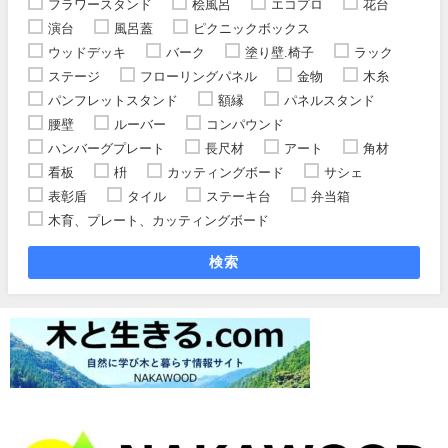
フラワースタンド
桧風呂
エコプロ
花台
演台
風呂蓋
ピクニックボックス
ウッドデッキ
バーク
塗り壁.椅子
ラック
ステージ
フローリングパネル
金物
木糸
パンフレットスタンド
額縁
パネルスタンド
腰壁
ルーバー
コンパウンド
ハンバーグプレート
長尺材
アート
角材
看板
枡
カッティングボード
サシェ
表彰盾
タイル
ステーキ台
弁当箱
木育、プレート、カッティングボード
検索