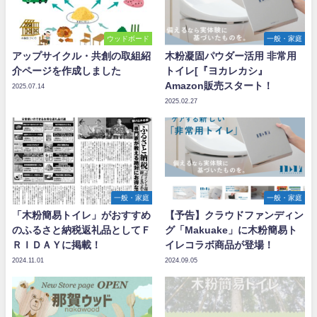
ウッドボード
一般・家庭
アップサイクル・共創の取組紹
木粉凝固パウダー活用 非常用
介ページを作成しました
トイレ[『ヨカレカシ』
Amazon販売スタート！
2025.07.14
2025.02.27
一般・家庭
一般・家庭
「木粉簡易トイレ」がおすすめ
【予告】クラウドファンディン
のふるさと納税返礼品としてＦ
グ「Makuake」に木粉簡易ト
ＲＩＤＡＹに掲載！
イレコラボ商品が登場！
2024.11.01
2024.09.05