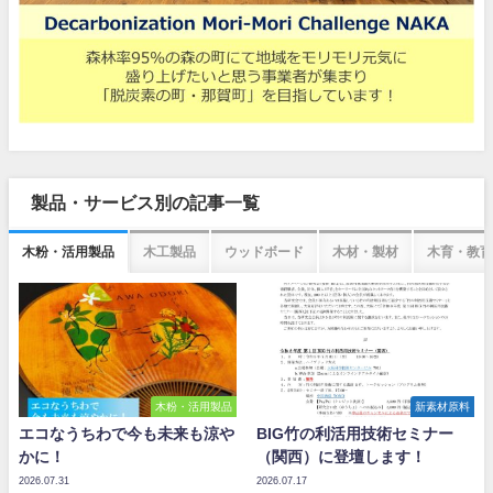
製品・サービス別の記事一覧
木粉・活用製品
木工製品
ウッドボード
木材・製材
木育・教育
木粉・活用製品
新素材原料
エコなうちわで今も未来も涼や
BIG竹の利活用技術セミナー
かに！
（関西）に登壇します！
2026.07.31
2026.07.17