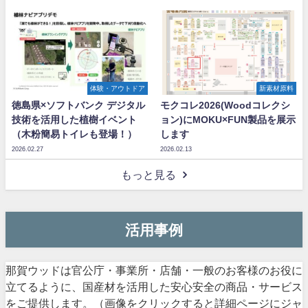
体験・アウトドア
新素材原料
徳島県×ソフトバンク デジタル
モクコレ2026(Woodコレクシ
技術を活用した植樹イベント
ョン)にMOKU×FUN製品を展示
（木粉簡易トイレも登場！）
します
2026.02.27
2026.02.13
もっと見る
活用事例
那賀ウッドは官公庁・事業所・店舗・一般のお客様のお役に
立てるように、国産材を活用した安心安全の商品・サービス
をご提供します。（画像をクリックすると詳細ページにジャ