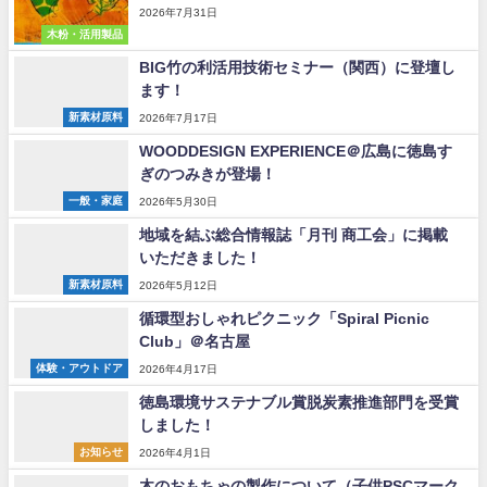
2026年7月31日
木粉・活用製品
BIG竹の利活用技術セミナー（関西）に登壇し
ます！
新素材原料
2026年7月17日
WOODDESIGN EXPERIENCE＠広島に徳島す
ぎのつみきが登場！
一般・家庭
2026年5月30日
地域を結ぶ総合情報誌「月刊 商工会」に掲載
いただきました！
新素材原料
2026年5月12日
循環型おしゃれピクニック「Spiral Picnic
Club」＠名古屋
体験・アウトドア
2026年4月17日
徳島環境サステナブル賞脱炭素推進部門を受賞
しました！
お知らせ
2026年4月1日
木のおもちゃの製作について（子供PSCマーク