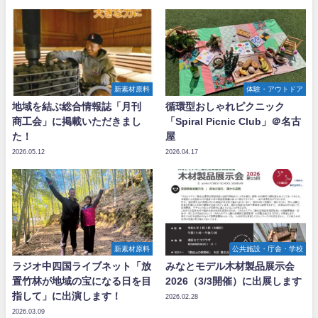
新素材原料
体験・アウトドア
地域を結ぶ総合情報誌「月刊
循環型おしゃれピクニック
商工会」に掲載いただきまし
「Spiral Picnic Club」＠名古
た！
屋
2026.05.12
2026.04.17
新素材原料
公共施設・庁舎・学校
ラジオ中四国ライブネット「放
みなとモデル木材製品展示会
置竹林が地域の宝になる日を目
2026（3/3開催）に出展します
指して」に出演します！
2026.02.28
2026.03.09