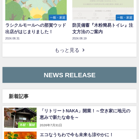
一般・家庭
一般・家庭
ラシクルモールへの那賀ウッド
防災備蓄『木粉簡易トイレ』注
出店がはじまりました！
文方法のご案内
2024.08.31
2024.08.19
もっと見る
NEWS RELEASE
新着記事
「リトリートNAKA」開業！～空き家に地元の
恵みで新たな命を～
木材・製材
2026年7月31日
エコなうちわで今も未来も涼やかに！