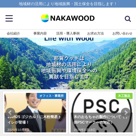
地域材の活用により地域振興・国土保全を目指します！
会社紹介
事業内容
活用・導入事例
お求め方法
お問い合わせ
オフィス・事業所
木工製品
200925 ゴジカル！に木粉簡易ト
木のおもちゃの製作について（子
イレが登場！
供PSCマークへの対応）
2020年10月4日
2026年3月19日