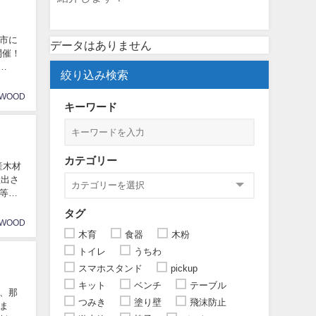
島市に
データはありません
開催！
絞り込み検索
AWOOD
キーワード
カテゴリー
産木材
産出さ
等を
タグ
AWOOD
木育
食器
木粉
トイレ
うちわ
スマホスタンド
pickup
キット
ベンチ
テーブル
、那
つみき
塗り壁
飛沫防止
ま