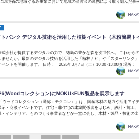
5年度に環境省の地域ぐるみ事業において地域の産官金の連携により取り組んだ事
だきます。 オンラインでも視聴いただけますの...
NAK
ア
フトバンク デジタル技術を活用した植樹イベント（木粉簡易ト
株式会社が提供するデジタルの力で、徳島の豊かな森を次世代へ。 これから
しませんか。最新のデジタル技術を活用した「植林ナビ」や「スターリンク」
ントを開催します。 日時： 2026年3月7日（土）10:00 -13:00頃 場所：
さき) 県有林 コンテ...
NAK
26(Woodコレクション)にMOKU×FUN製品を展示します
 「ウッドコレクション（通称：モクコレ）」は、国産木材の魅力や活用アイ
展示・商談イベントです。住宅・非住宅の建築関係者をはじめ、設計・施工、
具・インテリア、ものづくり事業者などが一堂に会し、木材・製品・技術の出
 会場では、各地域の木材や木製品の展示に加え、用...
NAK