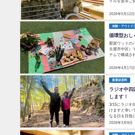
イルを是非ご
がたい反響も頂
2026年5月12日
体験・アウトド
循環型おしゃれ
那賀ウッドのパ
古屋市中区）
テムで構成された
来場者さまと体
2026年4月17日
新素材原料
ラジオ中四
します！
3/15にラ
けますと幸いで
なる日を目指
ノコ産地だった
2026年3月9日
体験・アウトド