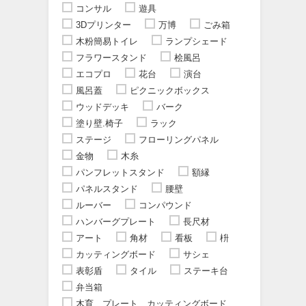
コンサル
遊具
3Dプリンター
万博
ごみ箱
木粉簡易トイレ
ランプシェード
フラワースタンド
桧風呂
エコプロ
花台
演台
風呂蓋
ピクニックボックス
ウッドデッキ
バーク
塗り壁.椅子
ラック
ステージ
フローリングパネル
金物
木糸
パンフレットスタンド
額縁
パネルスタンド
腰壁
ルーバー
コンパウンド
ハンバーグプレート
長尺材
アート
角材
看板
枡
カッティングボード
サシェ
表彰盾
タイル
ステーキ台
弁当箱
木育、プレート、カッティングボード