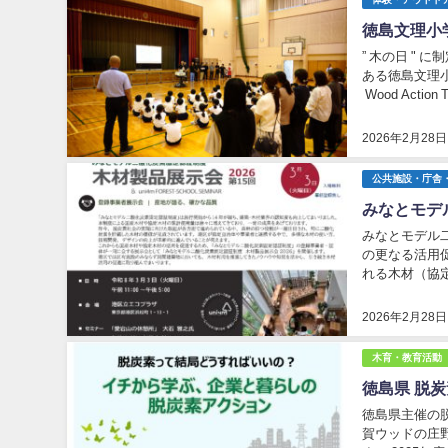
徳島文理小
” 木の日 "
ある徳島文理
Wood Act
Action To...
2026年2月28日
公共施設・庁舎
みなとモデル
みなとモデル
の更なる活用
れる木材（協
はじめとしたさ
2026年2月28日
木育・教育活動
徳島県 脱炭
徳島県主催の
賀ウッドの庄