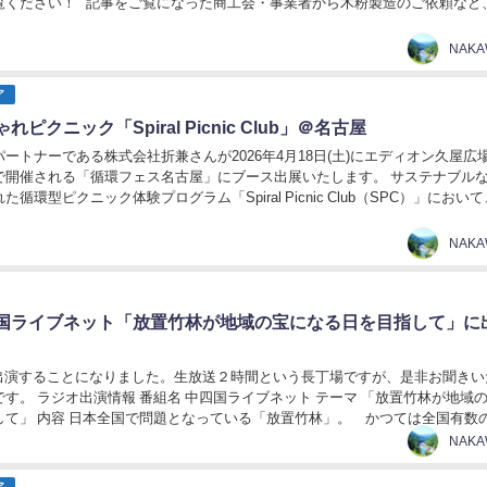
覧ください！ 記事をご覧になった商工会・事業者から木粉製造のご依頼など
いております 那賀ウッドは『価...
NAK
ア
ピクニック「Spiral Picnic Club」＠名古屋
ートナーである株式会社折兼さんが2026年4月18日(土)にエディオン久屋広
で開催される「循環フェス名古屋」にブース出展いたします。 サステナブル
循環型ピクニック体験プログラム「Spiral Picnic Club（SPC）」におい
験共有すること...
NAK
国ライブネット「放置竹林が地域の宝になる日を目指して」に
ジオ出演することになりました。生放送２時間という長丁場ですが、是非お聞きい
す。 ラジオ出演情報 番組名 中四国ライブネット テーマ 「放置竹林が地域
して」 内容 日本全国で問題となっている「放置竹林」。 かつては全国有数
徳島県阿南市も例外ではありません...
NAK
ア