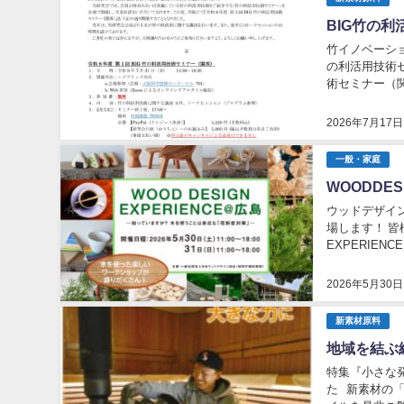
BIG竹の
竹イノベーション
の利活用技術セ
術セミナー（関西）
2026年7月17日
一般・家庭
WOODDE
ウッドデザイ
場します！ 皆様のご来場
EXPERIE
月30日(土)・31
2026年5月30日
新素材原料
地域を結ぶ
特集『小さな
た 新素材の