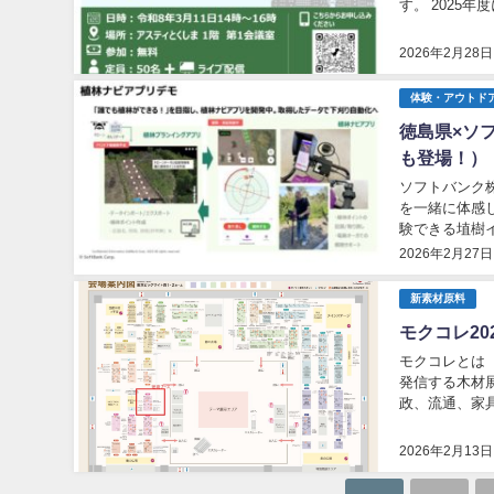
す。 202
紹介させていた
2026年2月28日
体験・アウトド
徳島県×ソ
も登場！）
ソフトバンク
を一緒に体感
験できる埴樹イベ
県那賀町三崎(み
2026年2月27日
新素材原料
モクコレ20
モクコレとは
発信する木材
政、流通、家
を創出します。
2026年2月13日