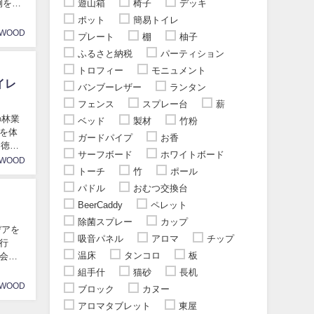
遊山箱
椅子
デッキ
例をご
ポット
簡易トイレ
AWOOD
プレート
棚
柚子
ふるさと納税
パーティション
トロフィー
モニュメント
イレ
バンブーレザー
ランタン
フェンス
スプレー台
薪
の林業
ベッド
製材
竹粉
を体
ガードパイプ
お香
 徳島
サーフボード
ホワイトボード
AWOOD
トーチ
竹
ポール
パドル
おむつ交換台
BeerCaddy
ペレット
除菌スプレー
カップ
デアを
吸音パネル
アロマ
チップ
行
温床
タンコロ
板
会い
組手什
猫砂
長机
AWOOD
ブロック
カヌー
アロマタブレット
東屋