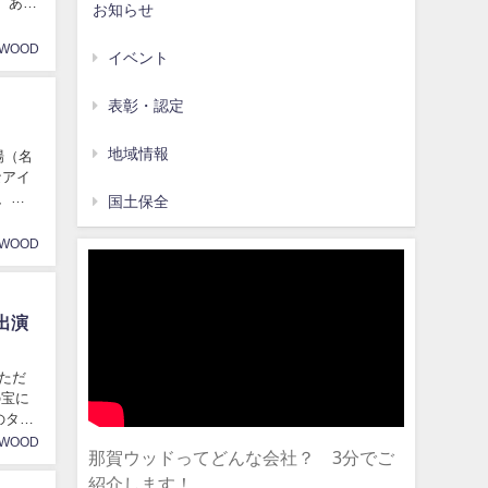
、あり
お知らせ
AWOOD
イベント
表彰・認定
地域情報
場（名
なアイ
て、ご
国土保全
AWOOD
出演
ただ
の宝に
のタケ
AWOOD
那賀ウッドってどんな会社？ 3分でご
紹介します！