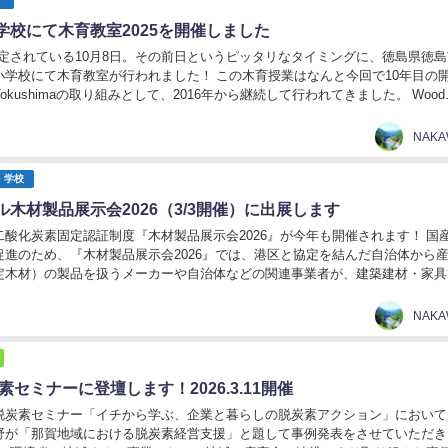
学校にて木育教室2025を開催しました
 に制定されている10月8日。その前日というピッタリなタイミングに、徳島県徳
小学校にて木育教室が行われました！ この木育授業はなんと今回で10年目の
ion Tokushimaの取り組みとして、2016年から継続して行われてきました。 Wood
NAK
・学校
木材製品展示会2026（3/3開催）に出展します
二酸化炭素固定認証制度『木材製品展示会2026』が今年も開催されます！ 国
促進のため、『木材製品展示会2026』では、港区と協定を結んだ自治体から
定木材）の製品を扱うメーカーや自治体などの関連事業者が、建築建材・家具
まざまな木材製品を展示します。 この機...
NAK
素セミナーに登壇します！2026.3.11開催
脱炭素セミナー「イチから学ぶ、企業と暮らしの脱炭素アクション」において
野が「那賀地域における脱炭素経営支援」と題して事例発表をさせていただき