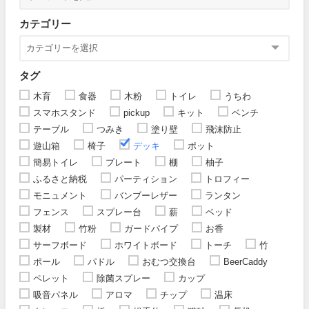
カテゴリー
タグ
木育
食器
木粉
トイレ
うちわ
スマホスタンド
pickup
キット
ベンチ
テーブル
つみき
塗り壁
飛沫防止
遊山箱
椅子
デッキ
ポット
簡易トイレ
プレート
棚
柚子
ふるさと納税
パーティション
トロフィー
モニュメント
バンブーレザー
ランタン
フェンス
スプレー台
薪
ベッド
製材
竹粉
ガードパイプ
お香
サーフボード
ホワイトボード
トーチ
竹
ポール
パドル
おむつ交換台
BeerCaddy
ペレット
除菌スプレー
カップ
吸音パネル
アロマ
チップ
温床