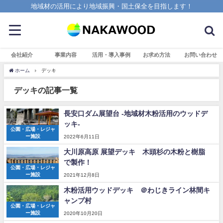
地域材の活用により地域振興・国土保全を目指します！
会社紹介
事業内容
活用・導入事例
お求め方法
お問い合わせ
ホーム
デッキ
デッキの記事一覧
長安口ダム展望台 -地域材木粉活用のウッドデ
ッキ-
公園・広場・レジャ
ー施設
2022年6月11日
大川原高原 展望デッキ 木頭杉の木粉と樹脂
で製作！
公園・広場・レジャ
ー施設
2021年12月8日
木粉活用ウッドデッキ ＠わじきライン林間キ
ャンプ村
公園・広場・レジャ
ー施設
2020年10月20日