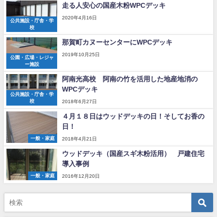
走る人安心の国産木粉WPCデッキ
2020年4月16日
公共施設・庁舎・学
校
那賀町カヌーセンターにWPCデッキ
2019年10月25日
公園・広場・レジャ
ー施設
阿南光高校 阿南の竹を活用した地産地消の
WPCデッキ
公共施設・庁舎・学
校
2018年6月27日
４月１８日はウッドデッキの日！そしてお香の
日！
一般・家庭
2018年4月21日
ウッドデッキ（国産スギ木粉活用） 戸建住宅
導入事例
一般・家庭
2016年12月20日