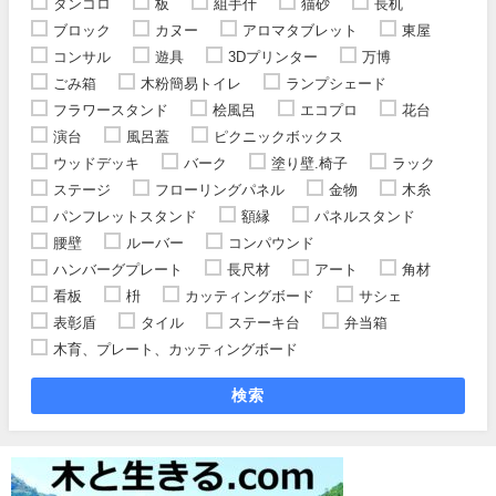
タンコロ
板
組手什
猫砂
長机
ブロック
カヌー
アロマタブレット
東屋
コンサル
遊具
3Dプリンター
万博
ごみ箱
木粉簡易トイレ
ランプシェード
フラワースタンド
桧風呂
エコプロ
花台
演台
風呂蓋
ピクニックボックス
ウッドデッキ
バーク
塗り壁.椅子
ラック
ステージ
フローリングパネル
金物
木糸
パンフレットスタンド
額縁
パネルスタンド
腰壁
ルーバー
コンパウンド
ハンバーグプレート
長尺材
アート
角材
看板
枡
カッティングボード
サシェ
表彰盾
タイル
ステーキ台
弁当箱
木育、プレート、カッティングボード
検索