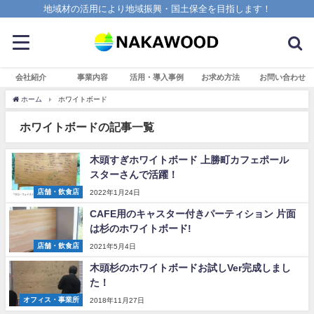
地域材の活用により地域振興・国土保全を目指します！
会社紹介
事業内容
活用・導入事例
お求め方法
お問い合わせ
ホーム
ホワイトボード
ホワイトボードの記事一覧
木頭すぎホワイトボード 上勝町カフェポール
スターさんで活躍！
店舗・飲食店
2022年1月24日
CAFE用のキャスター付きパーティション 片面
は杉のホワイトボード!
店舗・飲食店
2021年5月4日
木頭杉のホワイトボードお試しVer完成しまし
た！
オフィス・事業所
2018年11月27日