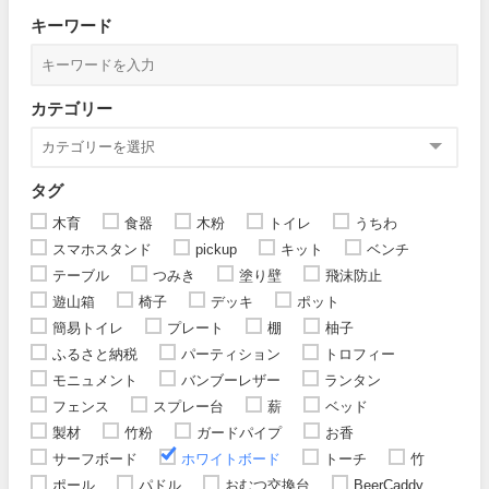
キーワード
カテゴリー
タグ
木育
食器
木粉
トイレ
うちわ
スマホスタンド
pickup
キット
ベンチ
テーブル
つみき
塗り壁
飛沫防止
遊山箱
椅子
デッキ
ポット
簡易トイレ
プレート
棚
柚子
ふるさと納税
パーティション
トロフィー
モニュメント
バンブーレザー
ランタン
フェンス
スプレー台
薪
ベッド
製材
竹粉
ガードパイプ
お香
サーフボード
ホワイトボード
トーチ
竹
ポール
パドル
おむつ交換台
BeerCaddy