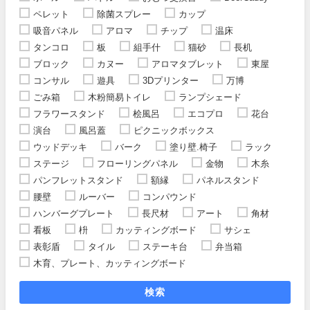
ペレット
除菌スプレー
カップ
吸音パネル
アロマ
チップ
温床
タンコロ
板
組手什
猫砂
長机
ブロック
カヌー
アロマタブレット
東屋
コンサル
遊具
3Dプリンター
万博
ごみ箱
木粉簡易トイレ
ランプシェード
フラワースタンド
桧風呂
エコプロ
花台
演台
風呂蓋
ピクニックボックス
ウッドデッキ
バーク
塗り壁.椅子
ラック
ステージ
フローリングパネル
金物
木糸
パンフレットスタンド
額縁
パネルスタンド
腰壁
ルーバー
コンパウンド
ハンバーグプレート
長尺材
アート
角材
看板
枡
カッティングボード
サシェ
表彰盾
タイル
ステーキ台
弁当箱
木育、プレート、カッティングボード
検索