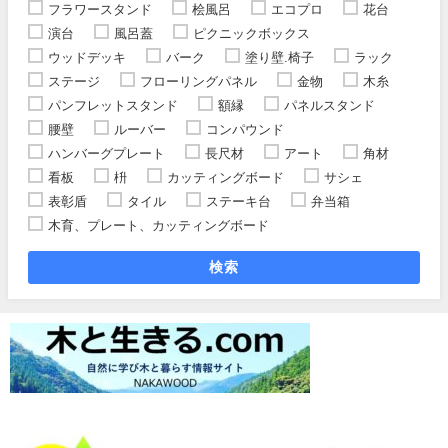
フラワースタンド
桧風呂
エコプロ
花台
演台
風呂蓋
ピクニックボックス
ウッドデッキ
バーク
塗り壁.椅子
ラック
ステージ
フローリングパネル
金物
木糸
パンフレットスタンド
額縁
パネルスタンド
腰壁
ルーバー
コンパウンド
ハンバーグプレート
長尺材
アート
角材
看板
枡
カッティングボード
サシェ
表彰盾
タイル
ステーキ台
弁当箱
木育、プレート、カッティングボード
検索