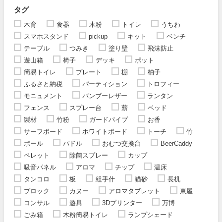
タグ
木育
食器
木粉
トイレ
うちわ
スマホスタンド
pickup
キット
ベンチ
テーブル
つみき
塗り壁
飛沫防止
遊山箱
椅子
デッキ
ポット
簡易トイレ
プレート
棚
柚子
ふるさと納税
パーティション
トロフィー
モニュメント
バンブーレザー
ランタン
フェンス
スプレー台
薪
ベッド
製材
竹粉
ガードパイプ
お香
サーフボード
ホワイトボード
トーチ
竹
ポール
パドル
おむつ交換台
BeerCaddy
ペレット
除菌スプレー
カップ
吸音パネル
アロマ
チップ
温床
タンコロ
板
組手什
猫砂
長机
ブロック
カヌー
アロマタブレット
東屋
コンサル
遊具
3Dプリンター
万博
ごみ箱
木粉簡易トイレ
ランプシェード