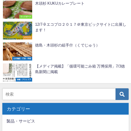
木頭杉 KUKUカレープレート
ウッドボード
12/7-9 エコプロ２０１７＠東京ビックサイトに出展し
ます！
イベント
徳島・木頭杉の組手什（くでじゅう）
公共施設・庁舎・学校
【メディア掲載】「循環可能ごみ箱 万博採用」7/3徳
島新聞に掲載
体験・アウトドア
カテゴリー
製品・サービス