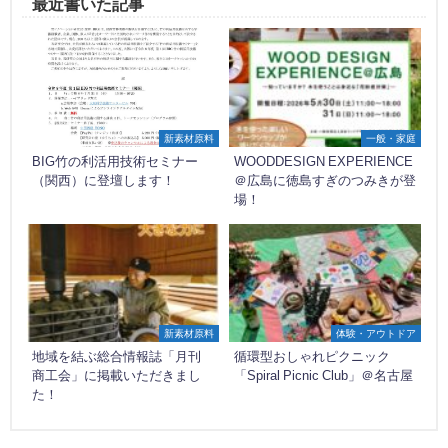
最近書いた記事
新素材原料
一般・家庭
BIG竹の利活用技術セミナー
WOODDESIGN EXPERIENCE
（関西）に登壇します！
＠広島に徳島すぎのつみきが登
場！
新素材原料
体験・アウトドア
地域を結ぶ総合情報誌「月刊
循環型おしゃれピクニック
商工会」に掲載いただきまし
「Spiral Picnic Club」＠名古屋
た！