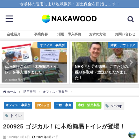
地域材の活用により地域振興・国土保全を目指します！
会社紹介
事業内容
活用・導入事例
お求め方法
お問い合わせ
ス・事業所
体験・アウトドア
トイ
NHK『とく６徳島』にてたけのこ
徳島環境サステナブル賞脱
掘りを取材・放送いただきまし
進部門を受賞しました！
た！
2026年4月1日
2025年4月7日
ホーム
活用事例
オフィス・事業所
200925 ゴジカル！に木粉簡易トイレが登場
オフィス・事業所
お知らせ
一般・家庭
木粉・活用製品
pickup
トイレ
200925 ゴジカル！に木粉簡易トイレが登場！
2020年10月4日
2021年8月26日