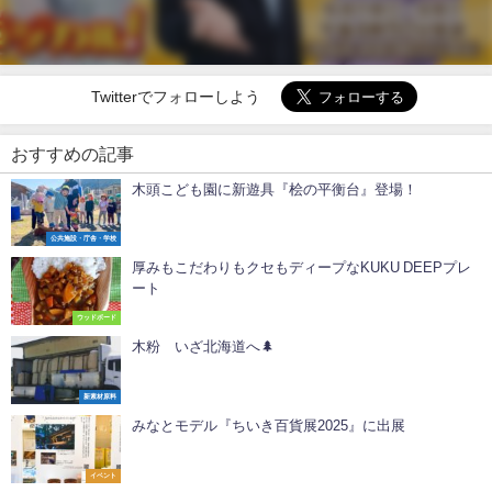
Twitterでフォローしよう
おすすめの記事
木頭こども園に新遊具『桧の平衡台』登場！
公共施設・庁舎・学校
厚みもこだわりもクセもディープなKUKU DEEPプレ
ート
ウッドボード
木粉 いざ北海道へ🌲
新素材原料
みなとモデル『ちいき百貨展2025』に出展
イベント