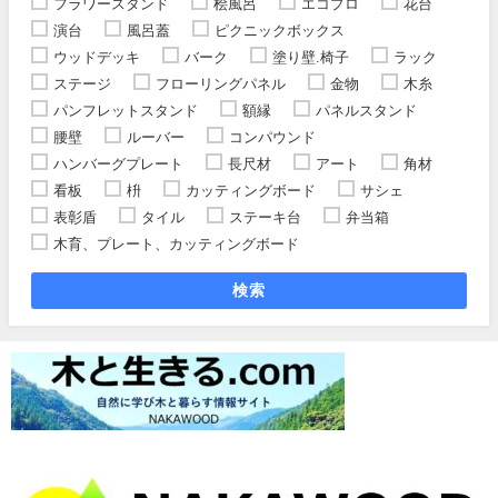
フラワースタンド
桧風呂
エコプロ
花台
演台
風呂蓋
ピクニックボックス
ウッドデッキ
バーク
塗り壁.椅子
ラック
ステージ
フローリングパネル
金物
木糸
パンフレットスタンド
額縁
パネルスタンド
腰壁
ルーバー
コンパウンド
ハンバーグプレート
長尺材
アート
角材
看板
枡
カッティングボード
サシェ
表彰盾
タイル
ステーキ台
弁当箱
木育、プレート、カッティングボード
検索