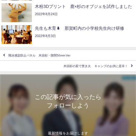
木粉3Dプリント️ 鹿×杉のオブジェを試作しました
2022年8月24日
先生も木育🌲 那賀町内の小学校先生向け研修
2022年8月3日
飛沫感染防止パネル 木頭杉・隙間50mm Ver
木頭杉の薪で焚き火 キャンプのお供に是非！
この記事が気に入ったら
フォローしよう
最新情報をお届けします