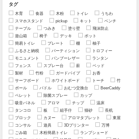
タグ
木育
食器
木粉
トイレ
うちわ
スマホスタンド
pickup
キット
ベンチ
テーブル
つみき
塗り壁
飛沫防止
遊山箱
椅子
デッキ
ポット
簡易トイレ
プレート
棚
柚子
ふるさと納税
パーティション
トロフィー
モニュメント
バンブーレザー
ランタン
フェンス
スプレー台
薪
ベッド
製材
竹粉
ガードパイプ
お香
サーフボード
ホワイトボード
トーチ
竹
ポール
パドル
おむつ交換台
BeerCaddy
ペレット
除菌スプレー
カップ
吸音パネル
アロマ
チップ
温床
タンコロ
板
組手什
猫砂
長机
ブロック
カヌー
アロマタブレット
東屋
コンサル
遊具
3Dプリンター
万博
ごみ箱
木粉簡易トイレ
ランプシェード