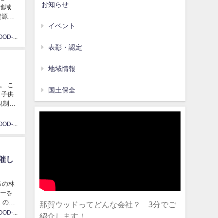
お知らせ
資源の
イベント
NAKAWOOD-Kawase
表彰・認定
地域情報
。 こ
国土保全
 子供
規制が
NAKAWOOD-Kawase
催し
％の林
アーを
那賀ウッドってどんな会社？ 3分でご
」の製
NAKAWOOD-Kawase
紹介します！