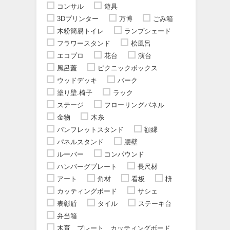
コンサル
遊具
3Dプリンター
万博
ごみ箱
木粉簡易トイレ
ランプシェード
フラワースタンド
桧風呂
エコプロ
花台
演台
風呂蓋
ピクニックボックス
ウッドデッキ
バーク
塗り壁.椅子
ラック
ステージ
フローリングパネル
金物
木糸
パンフレットスタンド
額縁
パネルスタンド
腰壁
ルーバー
コンパウンド
ハンバーグプレート
長尺材
アート
角材
看板
枡
カッティングボード
サシェ
表彰盾
タイル
ステーキ台
弁当箱
木育、プレート、カッティングボード