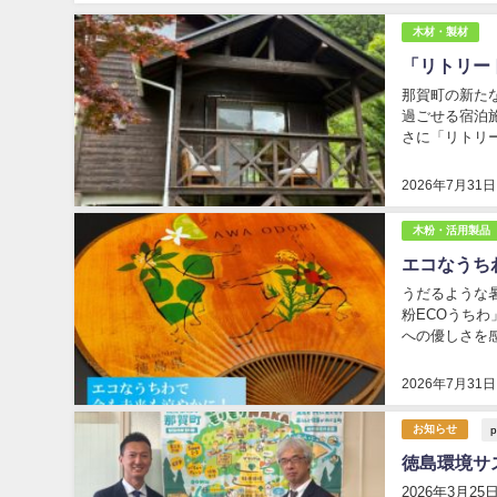
木材・製材
「リトリー
那賀町の新たな
過ごせる宿泊
さに「リトリ
年度に募集した
2026年7月31日
木粉・活用製品
エコなうち
うだるような
粉ECOうち
への優しさを
対策も。木粉E
2026年7月31日
p
お知らせ
徳島環境サ
2026年3月