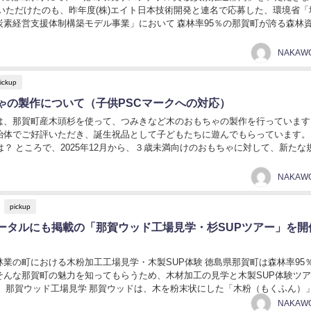
炭素経営支援体制構築モデル事業」において 森林率95％の那賀町が誇る森林
町内外の脱炭素を進めるプロジェク...
ickup
ゃの製作について（子供PSCマークへの対応）
は、那賀町産木頭杉を使って、つみきなど木のおもちゃの製作を行っています
治体でご好評いただき、誕生祝品として子どもたちに遊んでもらっています。
は？ ところで、2025年12月から、３歳未満向けのおもちゃに対して、新たな
存じでしょうか？ 子ども用のおもち...
pickup
ータルにも掲載の「那賀ウッド工場見学・杉SUPツアー」を開
林業の町における木粉加工工場見学・木製SUP体験 徳島県那賀町は森林率95
そんな那賀町の魅力を知ってもらうため、木材加工の見学と木製SUP体験ツ
。 那賀ウッド工場見学 那賀ウッドは、木を粉末状にした「木粉（もくふん）
ます。 木粉は木を細かく砕き粉末に...