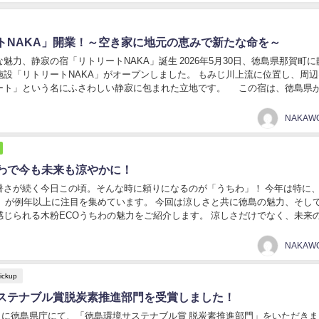
トNAKA」開業！～空き家に地元の恵みで新たな命を～
魅力、静寂の宿「リトリートNAKA」誕生 2026年5月30日、徳島県那賀町
施設「リトリートNAKA」がオープンしました。 もみじ川上流に位置し、周
ート」という名にふさわしい静寂に包まれた立地です。 この宿は、徳島県が2
空き家利活用実践モ...
わで今も未来も涼やかに！
暑さが続く今日この頃。そんな時に頼りになるのが「うちわ」！ 今年は特に
わ」が例年以上に注目を集めています。 今回は涼しさと共に徳島の魅力、そし
感じられる木粉ECOうちわの魅力をご紹介します。 涼しさだけでなく、未来
COうちわのこだわり 木粉ECOうちわ...
ickup
ステナブル賞脱炭素推進部門を受賞しました！
25日に徳島県庁にて、「徳島環境サステナブル賞 脱炭素推進部門」をいただき