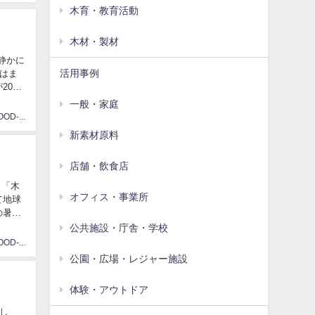
木育・教育活動
木材・製材
に静かに
活用事例
辺はま
025
一般・家庭
NAKAWOOD-Kawase
新素材原料
店舗・飲食店
、「木
オフィス・事業所
て地球
の暑さ
公共施設・庁舎・学校
NAKAWOOD-Kawase
公園・広場・レジャー施設
体験・アウトドア
まし