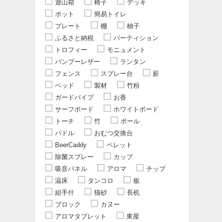
遊山箱
椅子
デッキ
ポット
簡易トイレ
プレート
棚
柚子
ふるさと納税
パーティション
トロフィー
モニュメント
バンブーレザー
ランタン
フェンス
スプレー台
薪
ベッド
製材
竹粉
ガードパイプ
お香
サーフボード
ホワイトボード
トーチ
竹
ポール
パドル
おむつ交換台
BeerCaddy
ペレット
除菌スプレー
カップ
吸音パネル
アロマ
チップ
温床
タンコロ
板
組手什
猫砂
長机
ブロック
カヌー
アロマタブレット
東屋