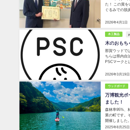
た！ この賞をいただけたのも、昨年度(株)エイト日本技術開発と連名で応募した、環境省「地域
ぐるみでの脱
価値を再発見し
2026年4月1日
p
木工製品
木のおもち
那賀ウッドで
ちらは県内自
PSCマークと
始まったのをご
2026年3月19日
ウッドボード
万博観光ポ
ました！
森林率95%、
業の町です。
開催しました
造・販売してい
2025年8月25日