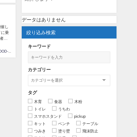
データはありません
開催し
絞り込み検索
ドに乗
キーワード
NAKAWOOD-Kawase
カテゴリー
タグ
木育
食器
木粉
トイレ
うちわ
スマホスタンド
pickup
キット
ベンチ
テーブル
つみき
塗り壁
飛沫防止