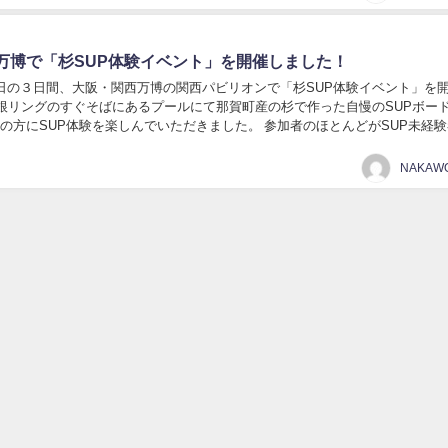
万博で「杉SUP体験イベント」を開催しました！
8日の３日間、大阪・関西万博の関西パビリオンで「杉SUP体験イベント」を
屋根リングのすぐそばにあるプールにて那賀町産の杉で作った自慢のSUPボー
SUP体験を楽しんでいただきました。 参加者のほとんどがSUP未経験者
さらには外国からのお客様も多く...