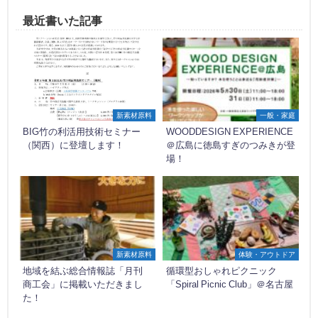
最近書いた記事
新素材原料
一般・家庭
BIG竹の利活用技術セミナー
WOODDESIGN EXPERIENCE
（関西）に登壇します！
＠広島に徳島すぎのつみきが登
場！
新素材原料
体験・アウトドア
地域を結ぶ総合情報誌「月刊
循環型おしゃれピクニック
商工会」に掲載いただきまし
「Spiral Picnic Club」＠名古屋
た！