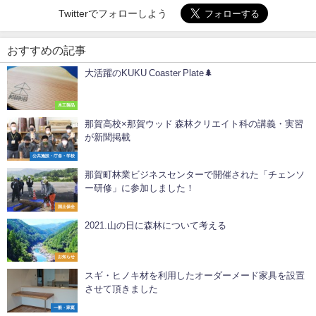
Twitterでフォローしよう
おすすめの記事
大活躍のKUKU Coaster Plate🌲
木工製品
那賀高校×那賀ウッド 森林クリエイト科の講義・実習
が新聞掲載
公共施設・庁舎・学校
那賀町林業ビジネスセンターで開催された「チェンソ
ー研修」に参加しました！
国土保全
2021.山の日に森林について考える
お知らせ
スギ・ヒノキ材を利用したオーダーメード家具を設置
させて頂きました
一般・家庭