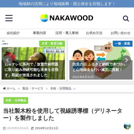
地域材の活用により地域振興・国土保全を目指します！
会社紹介
事業内容
活用・導入事例
お求め方法
お問い合わせ
木育・教育活動
一般・家庭
日本テレビ系列で「放置竹林問題
防災の日 ふるさと納税で木づかい
に取り組み持続可能な未来を目指
と山地保全を行い減災に貢献！
す」取組が放送されました
2021年8月31日
2024年6月10日
ホーム
製品・サービス
木粉・活用製品
当社製木粉を使用して視線誘導標（デリ
木粉・活用製品
当社製木粉を使用して視線誘導標（デリネータ
ー）を製作しました
2015年8月24日
2018年12月11日