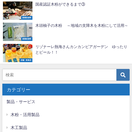
国産認証木粉ができるまで③
新素材原料
木頭柚子の木粉 ～地域の支障木を木粉にして活用～
新素材原料
リゾナーレ熱海さんカンカンビアガーデン ゆったり
とビール！！
店舗・飲食店
カテゴリー
製品・サービス
木粉・活用製品
木工製品