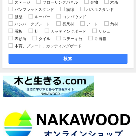
ステージ
フローリングパネル
金物
木糸
パンフレットスタンド
額縁
パネルスタンド
腰壁
ルーバー
コンパウンド
ハンバーグプレート
長尺材
アート
角材
看板
枡
カッティングボード
サシェ
表彰盾
タイル
ステーキ台
弁当箱
木育、プレート、カッティングボード
検索