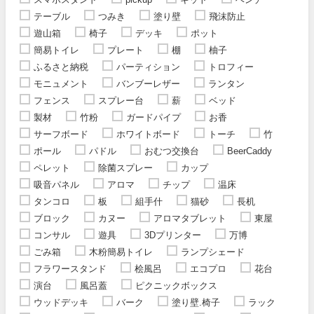
テーブル
つみき
塗り壁
飛沫防止
遊山箱
椅子
デッキ
ポット
簡易トイレ
プレート
棚
柚子
ふるさと納税
パーティション
トロフィー
モニュメント
バンブーレザー
ランタン
フェンス
スプレー台
薪
ベッド
製材
竹粉
ガードパイプ
お香
サーフボード
ホワイトボード
トーチ
竹
ポール
パドル
おむつ交換台
BeerCaddy
ペレット
除菌スプレー
カップ
吸音パネル
アロマ
チップ
温床
タンコロ
板
組手什
猫砂
長机
ブロック
カヌー
アロマタブレット
東屋
コンサル
遊具
3Dプリンター
万博
ごみ箱
木粉簡易トイレ
ランプシェード
フラワースタンド
桧風呂
エコプロ
花台
演台
風呂蓋
ピクニックボックス
ウッドデッキ
バーク
塗り壁.椅子
ラック