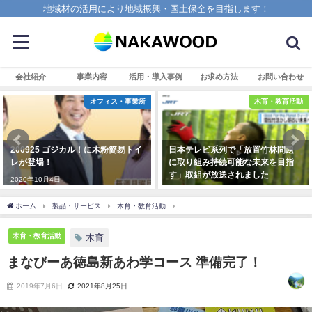
地域材の活用により地域振興・国土保全を目指します！
会社紹介
事業内容
活用・導入事例
お求め方法
お問い合わせ
オフィス・事業所
木育・教育活動
200925 ゴジカル！に木粉簡易トイ
日本テレビ系列で「放置竹林問題
レが登場！
に取り組み持続可能な未来を目指
す」取組が放送されました
2020年10月4日
2024年6月10日
ホーム
製品・サービス
木育・教育活動
まなびーあ徳島新あわ学コース 準備完了
木育・教育活動
木育
まなびーあ徳島新あわ学コース 準備完了！
2019年7月6日
2021年8月25日