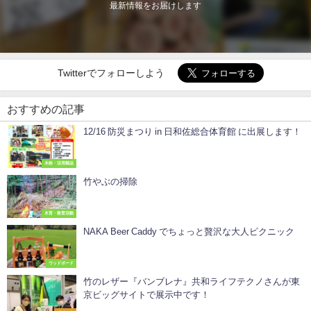
最新情報をお届けします
Twitterでフォローしよう
おすすめの記事
12/16 防災まつり in 日和佐総合体育館 に出展します！
木粉・活用製品
竹やぶの掃除
木育・教育活動
NAKA Beer Caddy でちょっと贅沢な大人ピクニック
ウッドボード
竹のレザー『バンブレナ』共和ライフテクノさんが東
京ビッグサイトで展示中です！