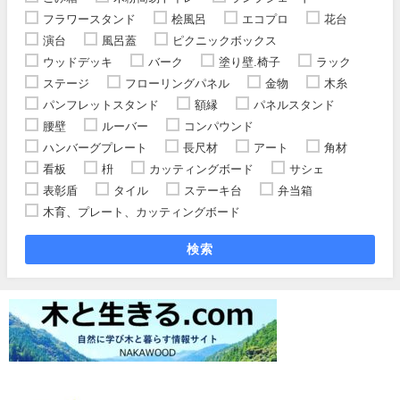
フラワースタンド
桧風呂
エコプロ
花台
演台
風呂蓋
ピクニックボックス
ウッドデッキ
バーク
塗り壁.椅子
ラック
ステージ
フローリングパネル
金物
木糸
パンフレットスタンド
額縁
パネルスタンド
腰壁
ルーバー
コンパウンド
ハンバーグプレート
長尺材
アート
角材
看板
枡
カッティングボード
サシェ
表彰盾
タイル
ステーキ台
弁当箱
木育、プレート、カッティングボード
検索