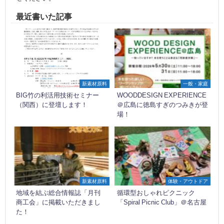
最近書いた記事
新素材原料
一般・家庭
BIG竹の利活用技術セミナー
WOODDESIGN EXPERIENCE
（関西）に登壇します！
＠広島に徳島すぎのつみきが登
場！
新素材原料
体験・アウトドア
地域を結ぶ総合情報誌「月刊
循環型おしゃれピクニック
商工会」に掲載いただきまし
「Spiral Picnic Club」＠名古屋
た！