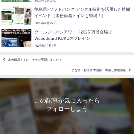
2026年2月28日
徳島県×ソフトバンク デジタル技術を活用した植樹
イベント（木粉簡易トイレも登場！）
2026年2月27日
クールジャパンアワード2025 万博会場で
WoodBoard KUKUのプレゼン
2025年12月1日
木粉簡易トイレ チラシ更新しました！
まなびーあ徳島 木頭杉一本乗り体験講座
この記事が気に入ったら
フォローしよう