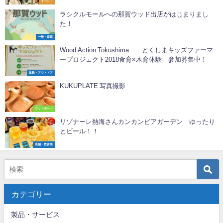
イベント
ラシクルモールへの那賀ウッド出店がはじまりまし
た！
一般・家庭
Wood Action Tokushima とくしまキッズファーマ
ープロジェクト2018食育×木育体験 参加募集中！
体験・アウトドア
KUKUPLATE 写真撮影
ウッドボード
リゾナーレ熱海さんカンカンビアガーデン ゆったり
とビール！！
店舗・飲食店
カテゴリー
製品・サービス