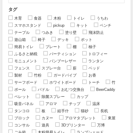
タグ
木育
食器
木粉
トイレ
うちわ
スマホスタンド
pickup
キット
ベンチ
テーブル
つみき
塗り壁
飛沫防止
遊山箱
椅子
デッキ
ポット
簡易トイレ
プレート
棚
柚子
ふるさと納税
パーティション
トロフィー
モニュメント
バンブーレザー
ランタン
フェンス
スプレー台
薪
ベッド
製材
竹粉
ガードパイプ
お香
サーフボード
ホワイトボード
トーチ
竹
ポール
パドル
おむつ交換台
BeerCaddy
ペレット
除菌スプレー
カップ
吸音パネル
アロマ
チップ
温床
タンコロ
板
組手什
猫砂
長机
ブロック
カヌー
アロマタブレット
東屋
コンサル
遊具
3Dプリンター
万博
ごみ箱
木粉簡易トイレ
ランプシェード