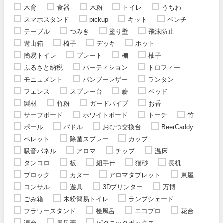
木育
食器
木粉
トイレ
うちわ
スマホスタンド
pickup
キット
ベンチ
テーブル
つみき
塗り壁
飛沫防止
遊山箱
椅子
デッキ
ポット
簡易トイレ
プレート
棚
柚子
ふるさと納税
パーティション
トロフィー
モニュメント
バンブーレザー
ランタン
フェンス
スプレー台
薪
ベッド
製材
竹粉
ガードパイプ
お香
サーフボード
ホワイトボード
トーチ
竹
ポール
パドル
おむつ交換台
BeerCaddy
ペレット
除菌スプレー
カップ
吸音パネル
アロマ
チップ
温床
タンコロ
板
組手什
猫砂
長机
ブロック
カヌー
アロマタブレット
東屋
コンサル
遊具
3Dプリンター
万博
ごみ箱
木粉簡易トイレ
ランプシェード
フラワースタンド
桧風呂
エコプロ
花台
演台
風呂蓋
ピクニックボックス