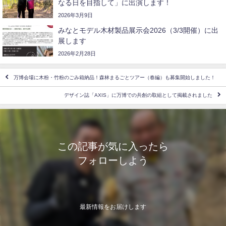
なる日を目指して」に出演します！
2026年3月9日
みなとモデル木材製品展示会2026（3/3開催）に出
展します
2026年2月28日
万博会場に木粉・竹粉のごみ箱納品！森林まるごとツアー（春編）も募集開始しました！
デザイン誌「AXIS」に万博での共創の取組として掲載されました
この記事が気に入ったら
フォローしよう
最新情報をお届けします