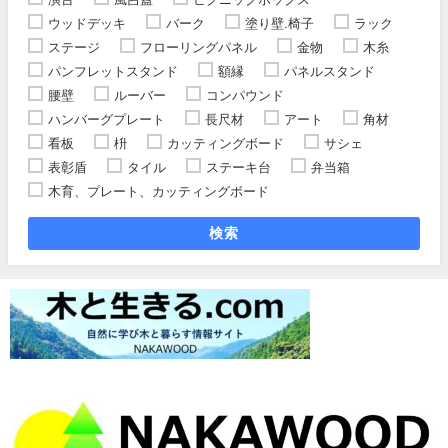
ウッドデッキ
バーク
塗り壁.椅子
ラック
ステージ
フローリングパネル
金物
木糸
パンフレットスタンド
額縁
パネルスタンド
腰壁
ルーバー
コンパウンド
ハンバーグプレート
長尺材
アート
角材
看板
枡
カッティングボード
サシェ
表彰盾
タイル
ステーキ台
弁当箱
木育、プレート、カッティングボード
検索