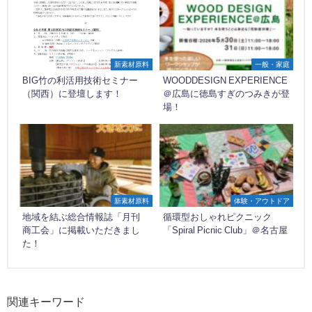
新素材原料
一般・家庭
BIG竹の利活用技術セミナー
WOODDESIGN EXPERIENCE
（関西）に登壇します！
＠広島に徳島すぎのつみきが登
場！
新素材原料
体験・アウトドア
地域を結ぶ総合情報誌「月刊
循環型おしゃれピクニック
商工会」に掲載いただきまし
「Spiral Picnic Club」＠名古屋
た！
関連キーワード