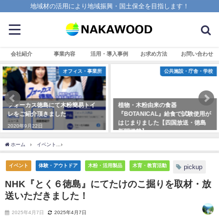
地域材の活用により地域振興・国土保全を目指します！
会社紹介
事業内容
活用・導入事例
お求め方法
お問い合わせ
オフィス・事業所
公共施設・庁舎・学校
フォーカス徳島にて木粉簡易トイ
植物・木粉由来の食器
レをご紹介頂きました
『BOTANICAL』給食で試験使用が
はじまりました【四国放送・徳島
2020年9月22日
新聞掲載】
2023年11月9日
ホーム
イベント
NHK『とく６徳島』にてたけのこ掘りを取材・放送いただきました
イベント
体験・アウトドア
木粉・活用製品
木育・教育活動
pickup
NHK『とく６徳島』にてたけのこ掘りを取材・放
送いただきました！
2025年4月7日
2025年4月7日