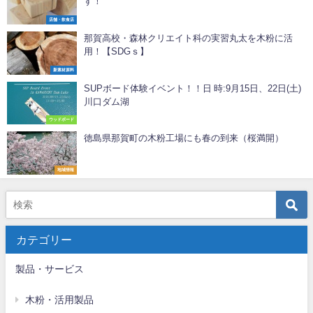
す️！
店舗・飲食店
那賀高校・森林クリエイト科の実習丸太を木粉に活
用！【SDGｓ】
新素材原料
SUPボード体験イベント！！日 時:9月15日、22日(土)
川口ダム湖
ウッドボード
徳島県那賀町の木粉工場にも春の到来（桜満開）
地域情報
カテゴリー
製品・サービス
木粉・活用製品