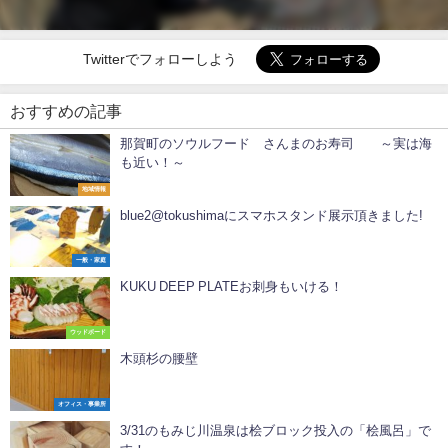
Twitterでフォローしよう
おすすめの記事
那賀町のソウルフード さんまのお寿司 ～実は海
も近い！～
地域情報
blue2@tokushimaにスマホスタンド展示頂きました️!
一般・家庭
KUKU DEEP PLATEお刺身もいける！
ウッドボード
木頭杉の腰壁
オフィス・事業所
3/31のもみじ川温泉は桧ブロック投入の「桧風呂」で