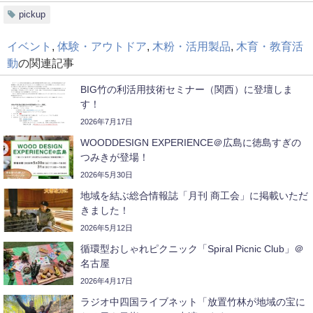
pickup
イベント
,
体験・アウトドア
,
木粉・活用製品
,
木育・教育活
動
の関連記事
BIG竹の利活用技術セミナー（関西）に登壇しま
す！
2026年7月17日
WOODDESIGN EXPERIENCE＠広島に徳島すぎの
つみきが登場！
2026年5月30日
地域を結ぶ総合情報誌「月刊 商工会」に掲載いただ
きました！
2026年5月12日
循環型おしゃれピクニック「Spiral Picnic Club」＠
名古屋
2026年4月17日
ラジオ中四国ライブネット「放置竹林が地域の宝に