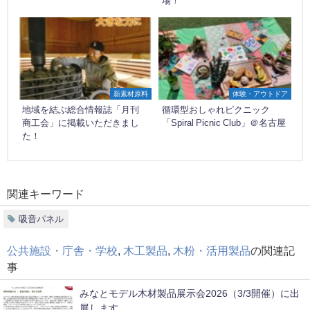
場！
新素材原料
体験・アウトドア
地域を結ぶ総合情報誌「月刊
循環型おしゃれピクニック
商工会」に掲載いただきまし
「Spiral Picnic Club」＠名古屋
た！
関連キーワード
吸音パネル
公共施設・庁舎・学校
,
木工製品
,
木粉・活用製品
の関連記
事
みなとモデル木材製品展示会2026（3/3開催）に出
展します