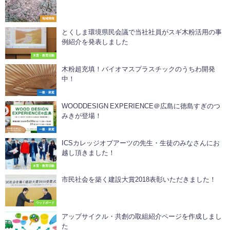
地域情報
とくしま環境県民会議で当社社員がスギ木粉活用の事
例紹介を発表しました
木育・教育活動
木粉超充填！バイオマスプラスチックのうちわ開発
中！
一般・家庭
WOODDESIGN EXPERIENCE＠広島に徳島すぎのつ
みきが登場！
一般・家庭
ICSカレッジオブアーツの先生・生徒のみなさんにお
越し頂きました！
木育・教育活動
市民社会を築く建設大賞2018表彰いただきました！
ウッドボード
アップサイクル・共創の取組紹介ページを作成しまし
た