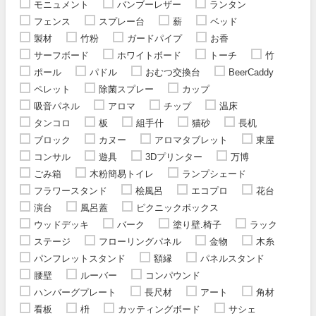
モニュメント
バンブーレザー
ランタン
フェンス
スプレー台
薪
ベッド
製材
竹粉
ガードパイプ
お香
サーフボード
ホワイトボード
トーチ
竹
ポール
パドル
おむつ交換台
BeerCaddy
ペレット
除菌スプレー
カップ
吸音パネル
アロマ
チップ
温床
タンコロ
板
組手什
猫砂
長机
ブロック
カヌー
アロマタブレット
東屋
コンサル
遊具
3Dプリンター
万博
ごみ箱
木粉簡易トイレ
ランプシェード
フラワースタンド
桧風呂
エコプロ
花台
演台
風呂蓋
ピクニックボックス
ウッドデッキ
バーク
塗り壁.椅子
ラック
ステージ
フローリングパネル
金物
木糸
パンフレットスタンド
額縁
パネルスタンド
腰壁
ルーバー
コンパウンド
ハンバーグプレート
長尺材
アート
角材
看板
枡
カッティングボード
サシェ