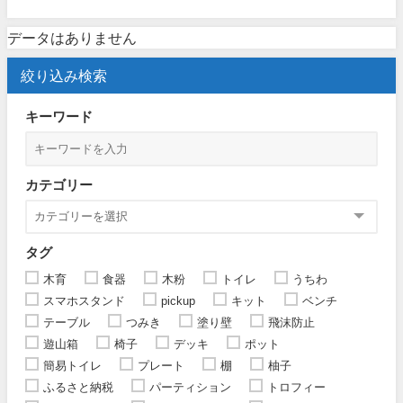
データはありません
絞り込み検索
キーワード
カテゴリー
タグ
木育
食器
木粉
トイレ
うちわ
スマホスタンド
pickup
キット
ベンチ
テーブル
つみき
塗り壁
飛沫防止
遊山箱
椅子
デッキ
ポット
簡易トイレ
プレート
棚
柚子
ふるさと納税
パーティション
トロフィー