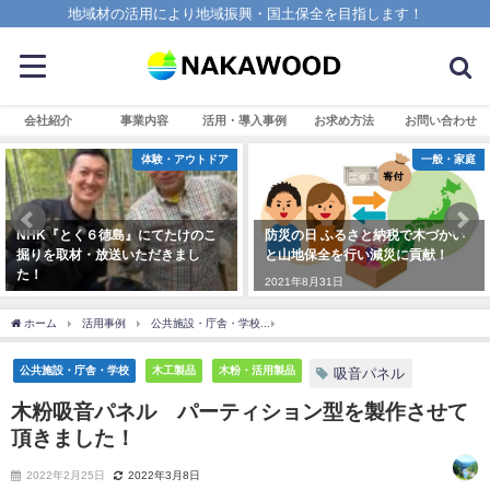
地域材の活用により地域振興・国土保全を目指します！
会社紹介
事業内容
活用・導入事例
お求め方法
お問い合わせ
体験・アウトドア
一般・家庭
NHK『とく６徳島』にてたけのこ
防災の日 ふるさと納税で木づかい
掘りを取材・放送いただきまし
と山地保全を行い減災に貢献！
た！
2021年8月31日
2025年4月7日
ホーム
活用事例
公共施設・庁舎・学校
木粉吸音パネル パーティション型を製
公共施設・庁舎・学校
木工製品
木粉・活用製品
吸音パネル
木粉吸音パネル パーティション型を製作させて
頂きました！
2022年2月25日
2022年3月8日