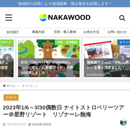
地域材の活用により地域振興・国土保全を目指します！
会社紹介
事業内容
活用・導入事例
お求め方法
お問い合わせ
木粉・活用製品
オフィス・事業所
8/30『OH! HAPPY MORNING』
徳島銀行さんに「木粉簡易トイ
（ハピモニ）に那賀ウッド・庄野
レ」を導入頂きました！
が出演しました！
2018年6月2日
2022年8月30日
ホーム
イベント
2023年1/6～3/30偶数日 ナイトストロベリーツアー＠星野リゾー
イベント
2023年1/6～3/30偶数日 ナイトストロベリーツア
ー＠星野リゾート リゾナーレ熱海
2023年3月3日
2023年3月3日