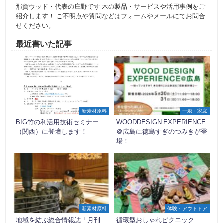
那賀ウッド・代表の庄野です 木の製品・サービスや活用事例をご
紹介します！ ご不明点や質問などはフォームやメールにてお問合
せください。
最近書いた記事
新素材原料
一般・家庭
BIG竹の利活用技術セミナー
WOODDESIGN EXPERIENCE
（関西）に登壇します！
＠広島に徳島すぎのつみきが登
場！
新素材原料
体験・アウトドア
地域を結ぶ総合情報誌「月刊
循環型おしゃれピクニック