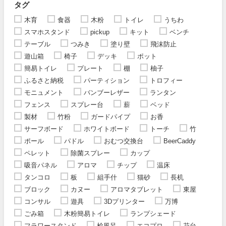
タグ
木育
食器
木粉
トイレ
うちわ
スマホスタンド
pickup
キット
ベンチ
テーブル
つみき
塗り壁
飛沫防止
遊山箱
椅子
デッキ
ポット
簡易トイレ
プレート
棚
柚子
ふるさと納税
パーティション
トロフィー
モニュメント
バンブーレザー
ランタン
フェンス
スプレー台
薪
ベッド
製材
竹粉
ガードパイプ
お香
サーフボード
ホワイトボード
トーチ
竹
ポール
パドル
おむつ交換台
BeerCaddy
ペレット
除菌スプレー
カップ
吸音パネル
アロマ
チップ
温床
タンコロ
板
組手什
猫砂
長机
ブロック
カヌー
アロマタブレット
東屋
コンサル
遊具
3Dプリンター
万博
ごみ箱
木粉簡易トイレ
ランプシェード
フラワースタンド
桧風呂
エコプロ
花台