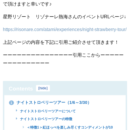
で頂けますと幸いです♪
星野リゾート リゾナーレ熱海さんのイベントURLページ↓
https://risonare.com/atami/experiences/night-strawberry-tour/
上記ページの内容を下記に引用ご紹介させて頂きます！
ーーーーーーーーーーーーーーー引用ここからーーーーー
ーーーーーーーーーー
Contents
[
hide
]
ナイトストロベリーツアー（1/6～3/30）
1
ナイトストロベリーツアーについて
ナイトストロベリーツアーの特徴
＜特徴1＞紅ほっぺを楽しみ尽くすコンディメントが10