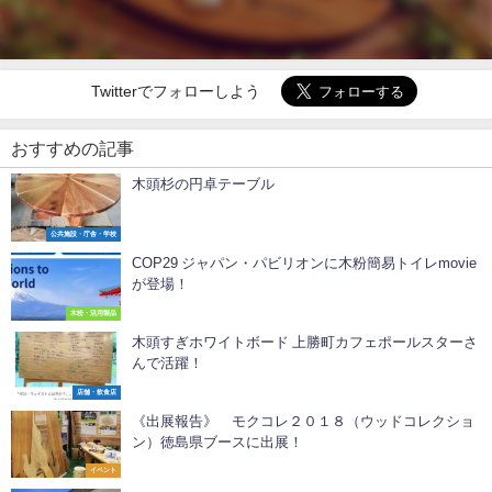
Twitterでフォローしよう
おすすめの記事
木頭杉の円卓テーブル
公共施設・庁舎・学校
COP29 ジャパン・パビリオンに木粉簡易トイレmovie
が登場！
木粉・活用製品
木頭すぎホワイトボード 上勝町カフェポールスターさ
んで活躍！
店舗・飲食店
《出展報告》 モクコレ２０１８（ウッドコレクショ
ン）徳島県ブースに出展！
イベント