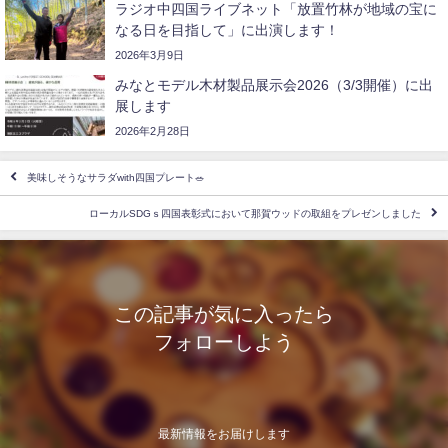
ラジオ中四国ライブネット「放置竹林が地域の宝に
なる日を目指して」に出演します！
2026年3月9日
みなとモデル木材製品展示会2026（3/3開催）に出
展します
2026年2月28日
美味しそうなサラダwith四国プレート🥗
ローカルSDGｓ四国表彰式において那賀ウッドの取組をプレゼンしました
この記事が気に入ったら
フォローしよう
最新情報をお届けします