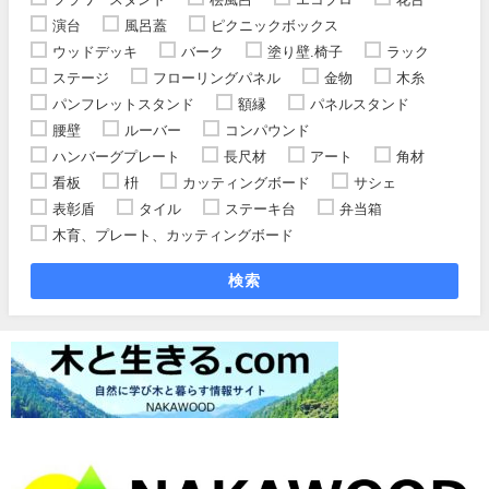
演台
風呂蓋
ピクニックボックス
ウッドデッキ
バーク
塗り壁.椅子
ラック
ステージ
フローリングパネル
金物
木糸
パンフレットスタンド
額縁
パネルスタンド
腰壁
ルーバー
コンパウンド
ハンバーグプレート
長尺材
アート
角材
看板
枡
カッティングボード
サシェ
表彰盾
タイル
ステーキ台
弁当箱
木育、プレート、カッティングボード
検索