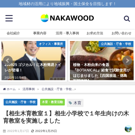
地域材の活用により地域振興・国土保全を目指します！
会社紹介
事業内容
活用・導入事例
お求め方法
お問い合わせ
オフィス・事業所
公共施設・庁舎・学校
200925 ゴジカル！に木粉簡易トイ
植物・木粉由来の食器
レが登場！
『BOTANICAL』給食で試験使用が
はじまりました【四国放送・徳島
2020年10月4日
新聞掲載】
2023年11月9日
ホーム
活用事例
公共施設・庁舎・学校
【相生木育教室１】相生小学校で１年生
公共施設・庁舎・学校
木育・教育活動
木育
【相生木育教室１】相生小学校で１年生向けの木
育教室を実施しました
2022年1月17日
2022年1月25日