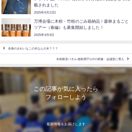
載されました
2025年4月13日
万博会場に木粉・竹粉のごみ箱納品！森林まるごと
ツアー（春編）も募集開始しました！
2025年4月4日
赤身のきれいなこの木なんの木？？？
木粉吸音パネル 徳島県庁11Fの研修・会議室に導入
この記事が気に入ったら
フォローしよう
最新情報をお届けします