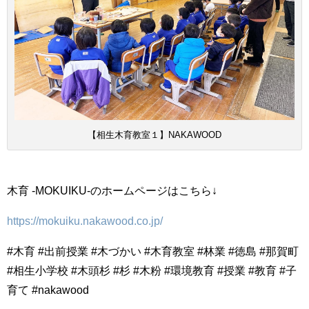
【相生木育教室１】NAKAWOOD
木育 -MOKUIKU-のホームページはこちら↓
https://mokuiku.nakawood.co.jp/
#木育 #出前授業 #木づかい #木育教室 #林業 #徳島 #那賀町
#相生小学校 #木頭杉 #杉 #木粉 #環境教育 #授業 #教育 #子
育て #nakawood