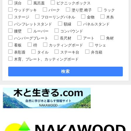
演台
風呂蓋
ピクニックボックス
ウッドデッキ
バーク
塗り壁.椅子
ラック
ステージ
フローリングパネル
金物
木糸
パンフレットスタンド
額縁
パネルスタンド
腰壁
ルーバー
コンパウンド
ハンバーグプレート
長尺材
アート
角材
看板
枡
カッティングボード
サシェ
表彰盾
タイル
ステーキ台
弁当箱
木育、プレート、カッティングボード
検索