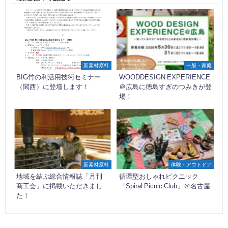
新素材原料
一般・家庭
BIG竹の利活用技術セミナー
WOODDESIGN EXPERIENCE
（関西）に登壇します！
＠広島に徳島すぎのつみきが登
場！
新素材原料
体験・アウトドア
地域を結ぶ総合情報誌「月刊
循環型おしゃれピクニック
商工会」に掲載いただきまし
「Spiral Picnic Club」＠名古屋
た！