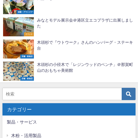
体験・アウトドア
みなとモデル展示会＠港区立エコプラザに出展しまし
た
イベント
木頭杉で『ウトウーク』さんのハンバーグ・ステーキ
台
店舗・飲食店
木頭杉の小径木で「レジンウッドのベンチ」＠那賀町
山のおもちゃ美術館
店舗・飲食店
カテゴリー
製品・サービス
木粉・活用製品