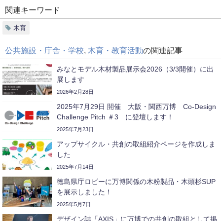
関連キーワード
木育
公共施設・庁舎・学校
,
木育・教育活動
の関連記事
みなとモデル木材製品展示会2026（3/3開催）に出
展します
2026年2月28日
2025年7月29日 開催 大阪・関西万博 Co-Design
Challenge Pitch ＃3 に登壇します！
2025年7月23日
アップサイクル・共創の取組紹介ページを作成しま
した
2025年7月14日
徳島県庁ロビーに万博関係の木粉製品・木頭杉SUP
を展示しました！
2025年5月7日
デザイン誌「AXIS」に万博での共創の取組として掲