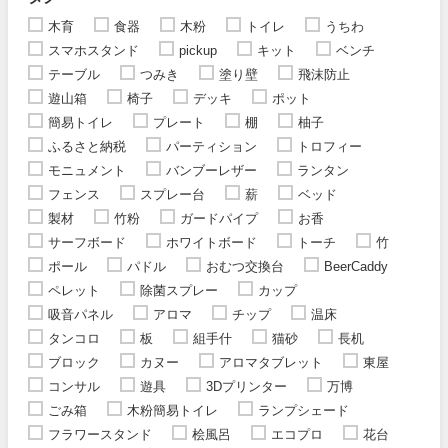
木育
食器
木粉
トイレ
うちわ
スマホスタンド
pickup
キット
ベンチ
テーブル
つみき
塗り壁
飛沫防止
遊山箱
椅子
デッキ
ポット
簡易トイレ
プレート
棚
柚子
ふるさと納税
パーティション
トロフィー
モニュメント
バンブーレザー
ランタン
フェンス
スプレー台
薪
ベッド
製材
竹粉
ガードパイプ
お香
サーフボード
ホワイトボード
トーチ
竹
ポール
パドル
おむつ交換台
BeerCaddy
ペレット
除菌スプレー
カップ
吸音パネル
アロマ
チップ
温床
タンコロ
板
組手什
猫砂
長机
ブロック
カヌー
アロマタブレット
東屋
コンサル
遊具
3Dプリンター
万博
ごみ箱
木粉簡易トイレ
ランプシェード
フラワースタンド
桧風呂
エコプロ
花台