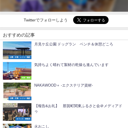
Twitterでフォローしよう
おすすめの記事
月見ケ丘公園 ドッグラン ベンチ＆休憩どころ
公園・広場・レジャー施設
気持ちよく晴れて製材の乾燥も進んでいます
木材・製材
NAKAWOOD＋ -エクステリア資材-
公園・広場・レジャー施設
【報告&お礼】 那賀町関東ふるさと会＠メディアド
ゥ
オフィス・事業所
火おこし