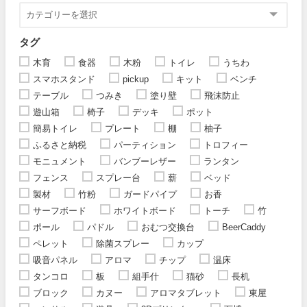
タグ
木育
食器
木粉
トイレ
うちわ
スマホスタンド
pickup
キット
ベンチ
テーブル
つみき
塗り壁
飛沫防止
遊山箱
椅子
デッキ
ポット
簡易トイレ
プレート
棚
柚子
ふるさと納税
パーティション
トロフィー
モニュメント
バンブーレザー
ランタン
フェンス
スプレー台
薪
ベッド
製材
竹粉
ガードパイプ
お香
サーフボード
ホワイトボード
トーチ
竹
ポール
パドル
おむつ交換台
BeerCaddy
ペレット
除菌スプレー
カップ
吸音パネル
アロマ
チップ
温床
タンコロ
板
組手什
猫砂
長机
ブロック
カヌー
アロマタブレット
東屋