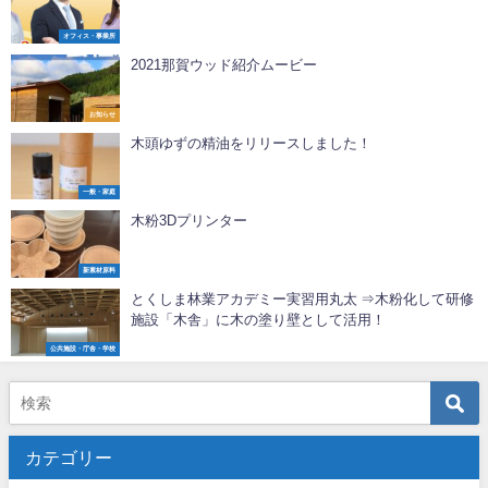
オフィス・事業所
2021那賀ウッド紹介ムービー
お知らせ
木頭ゆずの精油をリリースしました！
一般・家庭
木粉3Dプリンター
新素材原料
とくしま林業アカデミー実習用丸太 ⇒木粉化して研修
施設「木舎」に木の塗り壁として活用！
公共施設・庁舎・学校
カテゴリー