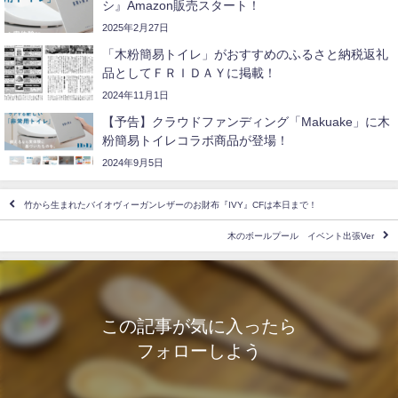
シ』Amazon販売スタート！
2025年2月27日
「木粉簡易トイレ」がおすすめのふるさと納税返礼
品としてＦＲＩＤＡＹに掲載！
2024年11月1日
【予告】クラウドファンディング「Makuake」に木
粉簡易トイレコラボ商品が登場！
2024年9月5日
竹から生まれたバイオヴィーガンレザーのお財布『IVY』CFは本日まで！
木のボールプール イベント出張Ver
この記事が気に入ったら
フォローしよう