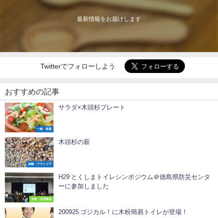
最新情報をお届けします
Twitterでフォローしよう
おすすめの記事
サラダ×木頭杉プレート
一般・家庭
木頭杉の薪
体験・アウトドア
H29 とくしまトイレシンポジウム＠徳島県防災センタ
ーに参加しました
木粉・活用製品
200925 ゴジカル！に木粉簡易トイレが登場！