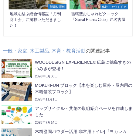
新素材原料
体験・アウトドア
地域を結ぶ総合情報誌「月刊
循環型おしゃれピクニック
商工会」に掲載いただきまし
「Spiral Picnic Club」＠名古屋
た！
一般・家庭
,
木工製品
,
木育・教育活動
の関連記事
WOODDESIGN EXPERIENCE＠広島に徳島すぎの
つみきが登場！
2026年5月30日
MOKU×FUN ブロック【木を楽しむ屋外・屋内用の
木粉舗装ブロック】
2025年11月1日
アップサイクル・共創の取組紹介ページを作成しま
した
2025年7月14日
木粉凝固パウダー活用 非常用トイレ[『ヨカレカ