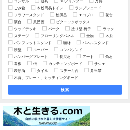
コンサル
遊具
3Dプリンター
万博
ごみ箱
木粉簡易トイレ
ランプシェード
フラワースタンド
桧風呂
エコプロ
花台
演台
風呂蓋
ピクニックボックス
ウッドデッキ
バーク
塗り壁.椅子
ラック
ステージ
フローリングパネル
金物
木糸
パンフレットスタンド
額縁
パネルスタンド
腰壁
ルーバー
コンパウンド
ハンバーグプレート
長尺材
アート
角材
看板
枡
カッティングボード
サシェ
表彰盾
タイル
ステーキ台
弁当箱
木育、プレート、カッティングボード
検索