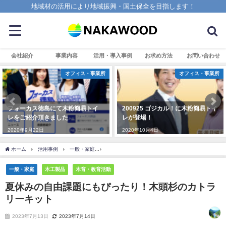
地域材の活用により地域振興・国土保全を目指します！
会社紹介
事業内容
活用・導入事例
お求め方法
お問い合わせ
オフィス・事業所
オフィス・事業所
フォーカス徳島にて木粉簡易トイ
200925 ゴジカル！に木粉簡易トイ
レをご紹介頂きました
レが登場！
2020年9月22日
2020年10月4日
ホーム
活用事例
一般・家庭
夏休み️の自由課題にもぴったり！木頭杉のカトラリ
一般・家庭
木工製品
木育・教育活動
夏休み️の自由課題にもぴったり！木頭杉のカトラ
リーキット
2023年7月13日
2023年7月14日