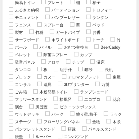
簡易トイレ
プレート
棚
柚子
ふるさと納税
パーティション
トロフィー
モニュメント
バンブーレザー
ランタン
フェンス
スプレー台
薪
ベッド
製材
竹粉
ガードパイプ
お香
サーフボード
ホワイトボード
トーチ
竹
ポール
パドル
おむつ交換台
BeerCaddy
ペレット
除菌スプレー
カップ
吸音パネル
アロマ
チップ
温床
タンコロ
板
組手什
猫砂
長机
ブロック
カヌー
アロマタブレット
東屋
コンサル
遊具
3Dプリンター
万博
ごみ箱
木粉簡易トイレ
ランプシェード
フラワースタンド
桧風呂
エコプロ
花台
演台
風呂蓋
ピクニックボックス
ウッドデッキ
バーク
塗り壁.椅子
ラック
ステージ
フローリングパネル
金物
木糸
パンフレットスタンド
額縁
パネルスタンド
腰壁
ルーバー
コンパウンド