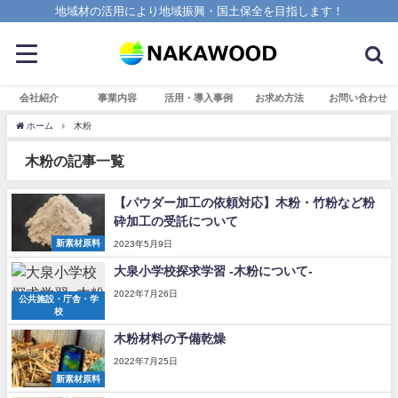
地域材の活用により地域振興・国土保全を目指します！
会社紹介
事業内容
活用・導入事例
お求め方法
お問い合わせ
ホーム
木粉
木粉の記事一覧
【パウダー加工の依頼対応】木粉・竹粉など粉
砕加工の受託について
新素材原料
2023年5月9日
大泉小学校探求学習 -木粉について-
2022年7月26日
公共施設・庁舎・学
校
木粉材料の予備乾燥
2022年7月25日
新素材原料