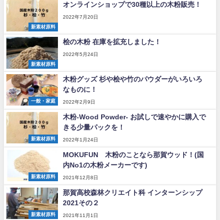
オンラインショップで30種以上の木粉販売！
2022年7月20日
新素材原料
桧の木粉 在庫を拡充しました！
2022年5月24日
新素材原料
木粉グッズ 杉や桧や竹のパウダーがいろいろ
なものに！
一般・家庭
2022年2月9日
木粉-Wood Powder- お試しで速やかに購入で
きる少量パックを！
新素材原料
2022年1月24日
MOKUFUN 木粉のことなら那賀ウッド！(国
内No1の木粉メーカーです)
新素材原料
2021年12月8日
那賀高校森林クリエイト科 インターンシップ
2021その２
新素材原料
2021年11月1日