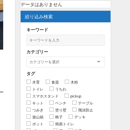
データはありません
絞り込み検索
キーワード
カテゴリー
タグ
木育
食器
木粉
トイレ
うちわ
スマホスタンド
pickup
キット
ベンチ
テーブル
つみき
塗り壁
飛沫防止
遊山箱
椅子
デッキ
ポット
簡易トイレ