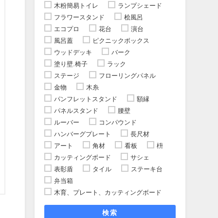
木粉簡易トイレ
ランプシェード
フラワースタンド
桧風呂
エコプロ
花台
演台
風呂蓋
ピクニックボックス
ウッドデッキ
バーク
塗り壁.椅子
ラック
ステージ
フローリングパネル
金物
木糸
パンフレットスタンド
額縁
パネルスタンド
腰壁
ルーバー
コンパウンド
ハンバーグプレート
長尺材
アート
角材
看板
枡
カッティングボード
サシェ
表彰盾
タイル
ステーキ台
弁当箱
木育、プレート、カッティングボード
検索