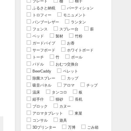
プレート
棚
柚子
ふるさと納税
パーティション
トロフィー
モニュメント
バンブーレザー
ランタン
フェンス
スプレー台
薪
ベッド
製材
竹粉
ガードパイプ
お香
サーフボード
ホワイトボード
トーチ
竹
ポール
パドル
おむつ交換台
BeerCaddy
ペレット
除菌スプレー
カップ
吸音パネル
アロマ
チップ
温床
タンコロ
板
組手什
猫砂
長机
ブロック
カヌー
アロマタブレット
東屋
コンサル
遊具
3Dプリンター
万博
ごみ箱