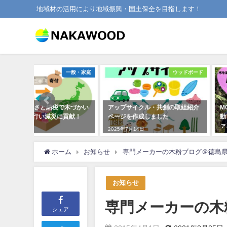
地域材の活用により地域振興・国土保全を目指します！
一般・家庭
ウッドボード
体験・
木づかい
アップサイクル・共創の取組紹介
MOKU×FUN！プロジェク
貢献！
ページを作成しました
動 JTBさんと一緒にク
ァンディング挑戦！
2025年7月14日
2025年10月6日
ホーム
お知らせ
専門メーカーの木粉ブログ＠徳島
お知らせ
専門メーカーの木
シェア