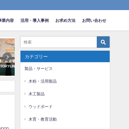
事業内容
活用・導入事例
お求め方法
お問い合わせ
ドボード
木育・教育活動
オフィス
カテゴリー
テル
日本テレビ系列で「放置竹林問題
200925 ゴジカル！に木粉
ご紹
に取り組み持続可能な未来を目指
イレが登場！
製品・サービス
す」取組が放送されました
2020年10月4日
2024年6月10日
木粉・活用製品
木工製品
ウッドボード
木育・教育活動
WOOD