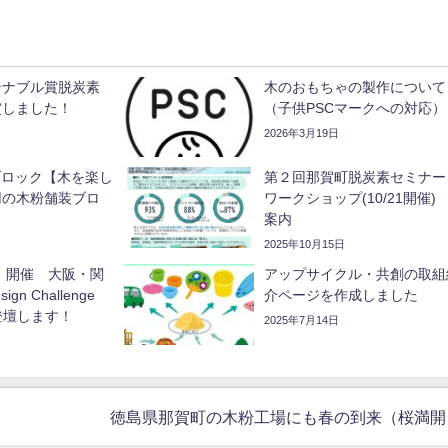
テナブル賞脱炭素
木のおもちゃの製作について
賞しました！
（子供PSCマークへの対応）
2026年3月19日
 ブロック【木を楽し
第２回那賀町脱炭素セミナー
用の木粉舗装ブロ
ワークショップ(10/21開催)
案内
2025年10月15日
9日 開催 大阪・関
アップサイクル・共創の取組
gn Challenge
介ページを作成しました
に登壇します！
2025年7月14日
徳島県那賀町の木粉工場にも春の到来（桜満開