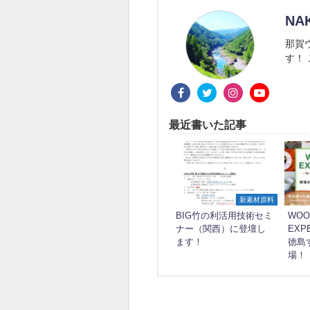
NA
那賀
す！
最近書いた記事
新素材原料
BIG竹の利活用技術セミ
WOO
ナー（関西）に登壇し
EXP
ます！
徳島
場！