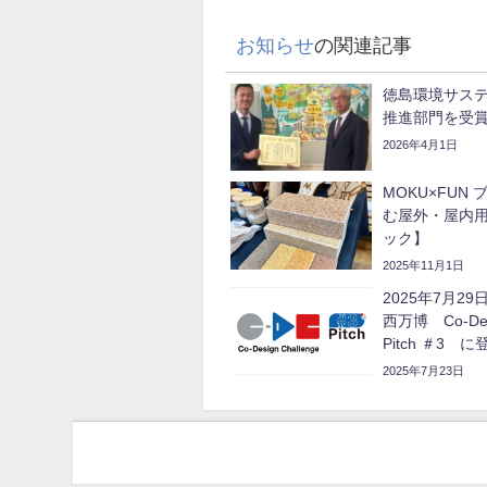
お知らせ
の関連記事
徳島環境サス
推進部門を受
2026年4月1日
MOKU×FUN
む屋外・屋内
ック】
2025年11月1日
2025年7月2
西万博 Co-Desi
Pitch ＃3 
2025年7月23日