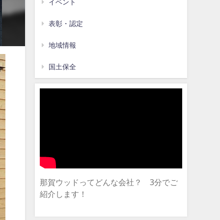
イベント
表彰・認定
地域情報
国土保全
那賀ウッドってどんな会社？ 3分でご
紹介します！