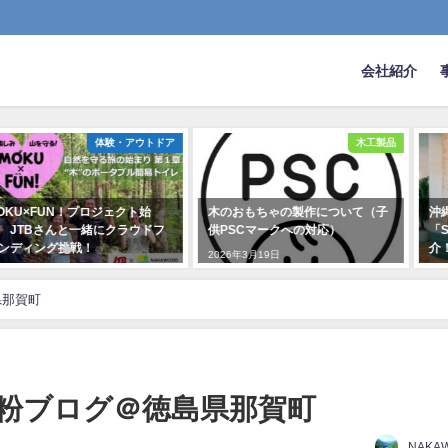
会社紹介
アウトドア
木工製品
ウッ
ト始
木のおもちゃの製作について（子
沖縄に新登場のリゾートホ
ラウドフ
供PSCマークへの対応）
「STORYLINE 瀬長島」の
介！
2026年3月19日
2024年4月30日
県那賀町
粉ブログ＠徳島県那賀町
NAKA