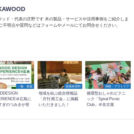
KAWOOD
ウッド・代表の庄野です 木の製品・サービスや活用事例をご紹介しま
 ご不明点や質問などはフォームやメールにてお問合せください。
一般・家庭
新素材原料
体験・アウトドア
DDESIGN
地域を結ぶ総合情報誌
循環型おしゃれピクニ
ERIENCE＠広島に
「月刊 商工会」に掲載
ック「Spiral Picnic
すぎのつみきが登
いただきました！
Club」＠名古屋