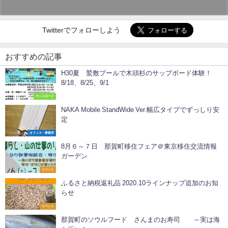
Twitterでフォローしよう
おすすめの記事
H30夏 鷲敷プールで木頭杉のサップボード体験！
8/18、8/25、9/1
ウッドボード
NAKA Mobile StandWide Ver.幅広タイプでずっしり安
定
オフィス・事業所
8月６～７日 那賀町移住フェア＠東京移住交流情報
ガーデン
イベント
ふるさと納税返礼品 2020.10ラインナップ追加のお知
らせ
イベント
那賀町のソウルフード さんまのお寿司 ～実は海