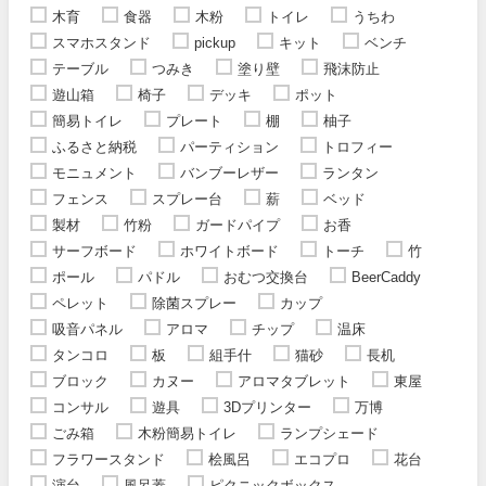
木育
食器
木粉
トイレ
うちわ
スマホスタンド
pickup
キット
ベンチ
テーブル
つみき
塗り壁
飛沫防止
遊山箱
椅子
デッキ
ポット
簡易トイレ
プレート
棚
柚子
ふるさと納税
パーティション
トロフィー
モニュメント
バンブーレザー
ランタン
フェンス
スプレー台
薪
ベッド
製材
竹粉
ガードパイプ
お香
サーフボード
ホワイトボード
トーチ
竹
ポール
パドル
おむつ交換台
BeerCaddy
ペレット
除菌スプレー
カップ
吸音パネル
アロマ
チップ
温床
タンコロ
板
組手什
猫砂
長机
ブロック
カヌー
アロマタブレット
東屋
コンサル
遊具
3Dプリンター
万博
ごみ箱
木粉簡易トイレ
ランプシェード
フラワースタンド
桧風呂
エコプロ
花台
演台
風呂蓋
ピクニックボックス