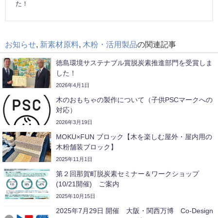
た！
お知らせ
,
新素材原料
,
木粉・活用製品
の関連記事
徳島環境サステナブル賞脱炭素推進部門を受賞しま
した！
2026年4月1日
木のおもちゃの製作について（子供PSCマークへの
対応）
2026年3月19日
MOKU×FUN ブロック【木を楽しむ屋外・屋内用の
木粉舗装ブロック】
2025年11月1日
第２回那賀町脱炭素セミナー＆ワークショップ
(10/21開催) ご案内
2025年10月15日
2025年7月29日 開催 大阪・関西万博 Co-Design