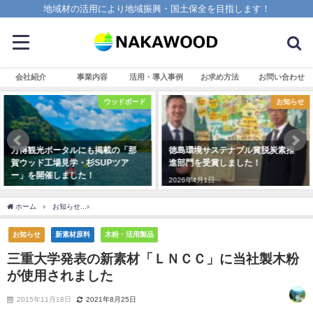
地域材の活用により地域振興・国土保全を目指します！
会社紹介
事業内容
活用・導入事例
お求め方法
お問い合わせ
ウッドボード
お知らせ
万博観光ポータルにも掲載の「那
徳島環境サステナブル賞脱炭素推
賀ウッド工場見学・杉SUPツア
進部門を受賞しました！
ー」を開催しました！
2026年4月1日
2025年8月25日
ホーム
お知らせ
三重大学発表の新素材「ＬＮＣＣ」に当社製木粉が使用されました
お知らせ
新素材原料
木粉・活用製品
三重大学発表の新素材「ＬＮＣＣ」に当社製木粉
が使用されました
2015年11月18日
2021年8月25日