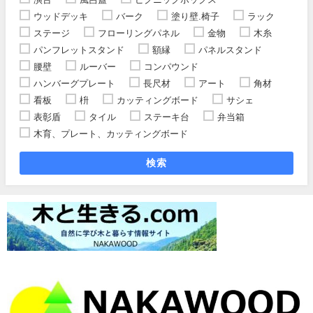
ウッドデッキ
バーク
塗り壁.椅子
ラック
ステージ
フローリングパネル
金物
木糸
パンフレットスタンド
額縁
パネルスタンド
腰壁
ルーバー
コンパウンド
ハンバーグプレート
長尺材
アート
角材
看板
枡
カッティングボード
サシェ
表彰盾
タイル
ステーキ台
弁当箱
木育、プレート、カッティングボード
検索