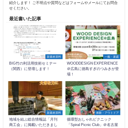
紹介します！ ご不明点や質問などはフォームやメールにてお問合
せください。
最近書いた記事
新素材原料
一般・家庭
BIG竹の利活用技術セミナー
WOODDESIGN EXPERIENCE
（関西）に登壇します！
＠広島に徳島すぎのつみきが登
場！
新素材原料
体験・アウトドア
地域を結ぶ総合情報誌「月刊
循環型おしゃれピクニック
商工会」に掲載いただきまし
「Spiral Picnic Club」＠名古屋