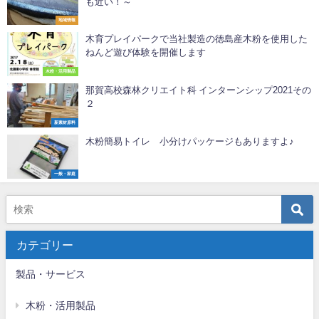
も近い！～
地域情報
木育プレイパークで当社製造の徳島産木粉を使用した
ねんど遊び体験を開催します
木粉・活用製品
那賀高校森林クリエイト科 インターンシップ2021その
２
新素材原料
木粉簡易トイレ 小分けパッケージもありますよ♪
一般・家庭
カテゴリー
製品・サービス
木粉・活用製品