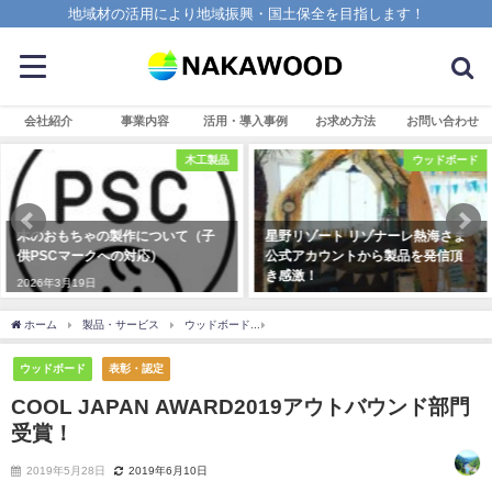
地域材の活用により地域振興・国土保全を目指します！
会社紹介
事業内容
活用・導入事例
お求め方法
お問い合わせ
ウッドボード
ウッドボード
星野リゾート リゾナーレ熱海さま
沖縄に新登場のリゾートホテル
公式アカウントから製品を発信頂
「STORYLINE 瀬長島」のご紹介！
き感激！
2024年4月30日
2018年7月31日
ホーム
製品・サービス
ウッドボード
COOL JAPAN AWARD2019アウトバウ
ウッドボード
表彰・認定
COOL JAPAN AWARD2019アウトバウンド部門
受賞！
2019年5月28日
2019年6月10日