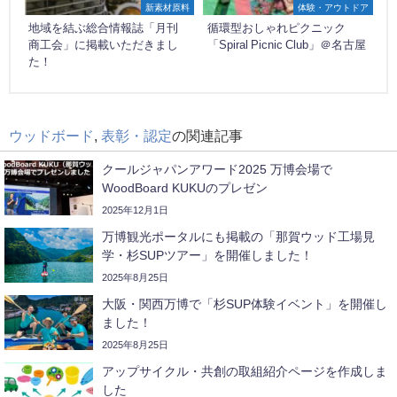
新素材原料
体験・アウトドア
地域を結ぶ総合情報誌「月刊
循環型おしゃれピクニック
商工会」に掲載いただきまし
「Spiral Picnic Club」＠名古屋
た！
ウッドボード
,
表彰・認定
の関連記事
クールジャパンアワード2025 万博会場で
WoodBoard KUKUのプレゼン
2025年12月1日
万博観光ポータルにも掲載の「那賀ウッド工場見
学・杉SUPツアー」を開催しました！
2025年8月25日
大阪・関西万博で「杉SUP体験イベント」を開催し
ました！
2025年8月25日
アップサイクル・共創の取組紹介ページを作成しま
した