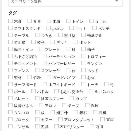
タグ
木育
食器
木粉
トイレ
うちわ
スマホスタンド
pickup
キット
ベンチ
テーブル
つみき
塗り壁
飛沫防止
遊山箱
椅子
デッキ
ポット
簡易トイレ
プレート
棚
柚子
ふるさと納税
パーティション
トロフィー
モニュメント
バンブーレザー
ランタン
フェンス
スプレー台
薪
ベッド
製材
竹粉
ガードパイプ
お香
サーフボード
ホワイトボード
トーチ
竹
ポール
パドル
おむつ交換台
BeerCaddy
ペレット
除菌スプレー
カップ
吸音パネル
アロマ
チップ
温床
タンコロ
板
組手什
猫砂
長机
ブロック
カヌー
アロマタブレット
東屋
コンサル
遊具
3Dプリンター
万博