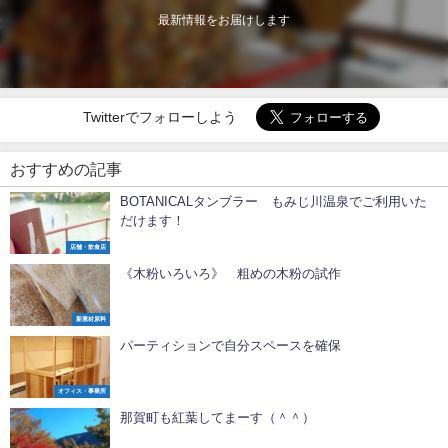
最新情報をお届けします
Twitterでフォローしよう
おすすめの記事
BOTANICALタンブラー もみじ川温泉でご利用いた
だけます！
店舗・飲食店
《木粉いろいろ》 粗めの木粉の試作
新素材原料
パーティションで自分スペースを確保
オフィス・事業所
那賀町も紅葉してまーす（＾＾）