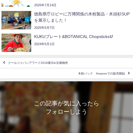
2025年7月14日
徳島県庁ロビーに万博関係の木粉製品・木頭杉SUP
を展示しました！
2025年5月7日
KUKUプレート&BOTANICAL Chopsticks🥢
2024年5月1日
クールジャパンアワード2019展示in京都御所
木粉パック Amazonでの販売開始
この記事が気に入ったら
フォローしよう