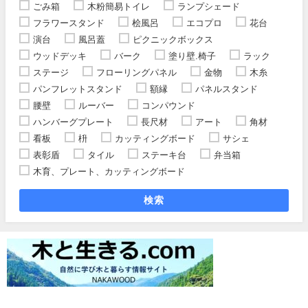
ごみ箱
木粉簡易トイレ
ランプシェード
フラワースタンド
桧風呂
エコプロ
花台
演台
風呂蓋
ピクニックボックス
ウッドデッキ
バーク
塗り壁.椅子
ラック
ステージ
フローリングパネル
金物
木糸
パンフレットスタンド
額縁
パネルスタンド
腰壁
ルーバー
コンパウンド
ハンバーグプレート
長尺材
アート
角材
看板
枡
カッティングボード
サシェ
表彰盾
タイル
ステーキ台
弁当箱
木育、プレート、カッティングボード
検索