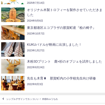
2025年7月14日
オリジナル木製トロフィーを製作させていただきま
した
2024年9月6日
東京都港区エコプラザの那賀町産『桧の椅子』
2023年10月7日
KUKUパドルが映画に出演しました！
2023年1月27日
木粉3Dプリント️ 鹿×杉のオブジェを試作しました
2022年8月24日
先生も木育🌲 那賀町内の小学校先生向け研修
2022年8月3日
シンプルデザインでカッコいい！ 木粉Ecoうちわ