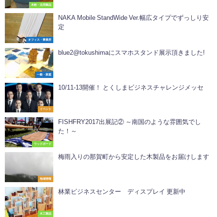
木粉・活用製品
NAKA Mobile StandWide Ver.幅広タイプでずっしり安
定
オフィス・事業所
blue2@tokushimaにスマホスタンド展示頂きました️!
一般・家庭
10/11-13開催！ とくしまビジネスチャレンジメッセ
イベント
FISHFRY2017出展記② ～南国のような雰囲気でし
た！～
ウッドボード
梅雨入りの那賀町から安定した木製品をお届けします
地域情報
林業ビジネスセンター ディスプレイ 更新中
木工製品