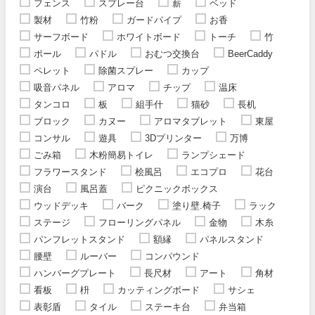
フェンス
スプレー台
薪
ベッド
製材
竹粉
ガードパイプ
お香
サーフボード
ホワイトボード
トーチ
竹
ポール
パドル
おむつ交換台
BeerCaddy
ペレット
除菌スプレー
カップ
吸音パネル
アロマ
チップ
温床
タンコロ
板
組手什
猫砂
長机
ブロック
カヌー
アロマタブレット
東屋
コンサル
遊具
3Dプリンター
万博
ごみ箱
木粉簡易トイレ
ランプシェード
フラワースタンド
桧風呂
エコプロ
花台
演台
風呂蓋
ピクニックボックス
ウッドデッキ
バーク
塗り壁.椅子
ラック
ステージ
フローリングパネル
金物
木糸
パンフレットスタンド
額縁
パネルスタンド
腰壁
ルーバー
コンパウンド
ハンバーグプレート
長尺材
アート
角材
看板
枡
カッティングボード
サシェ
表彰盾
タイル
ステーキ台
弁当箱