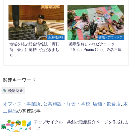
新素材原料
体験・アウトドア
地域を結ぶ総合情報誌「月刊
循環型おしゃれピクニック
商工会」に掲載いただきまし
「Spiral Picnic Club」＠名古屋
た！
関連キーワード
飛沫防止
オフィス・事業所
,
公共施設・庁舎・学校
,
店舗・飲食店
,
木
工製品
の関連記事
アップサイクル・共創の取組紹介ページを作成しま
した