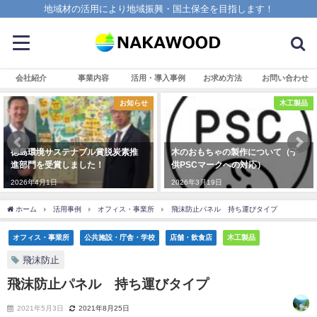
地域材の活用により地域振興・国土保全を目指します！
会社紹介
事業内容
活用・導入事例
お求め方法
お問い合わせ
お知らせ
木工製品
徳島環境サステナブル賞脱炭素推
木のおもちゃの製作について（子
進部門を受賞しました！
供PSCマークへの対応）
2026年4月1日
2026年3月19日
ホーム
活用事例
オフィス・事業所
飛沫防止パネル 持ち運びタイプ
オフィス・事業所
公共施設・庁舎・学校
店舗・飲食店
木工製品
飛沫防止
飛沫防止パネル 持ち運びタイプ
2021年5月3日
2021年8月25日