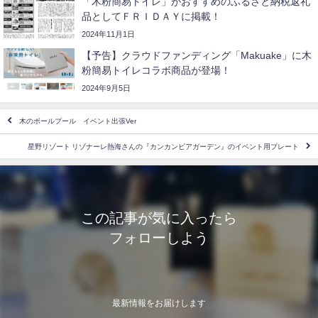
「木粉簡易トイレ」がおすすめのふるさと納税返礼
品としてＦＲＩＤＡＹに掲載！
2024年11月1日
【予告】クラウドファンディング「Makuake」に木
粉簡易トイレコラボ商品が登場！
2024年9月5日
木のボールプール イベント出張Ver
星野リゾート リゾナーレ熱海さんの『カンカンビアガーデン』のイベント用プレート
この記事が気に入ったら
フォローしよう
最新情報をお届けします