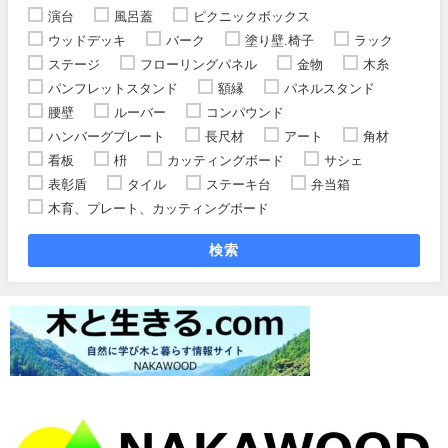
演台
風呂蓋
ピクニックボックス
ウッドデッキ
バーク
塗り壁.椅子
ラック
ステージ
フローリングパネル
金物
木糸
パンフレットスタンド
額縁
パネルスタンド
腰壁
ルーバー
コンパウンド
ハンバーグプレート
長尺材
アート
角材
看板
枡
カッティングボード
サシェ
表彰盾
タイル
ステーキ台
弁当箱
木育、プレート、カッティングボード
検索