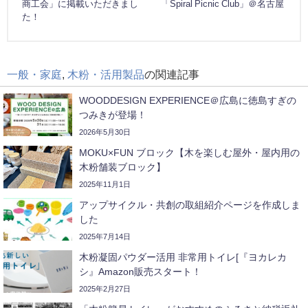
商工会」に掲載いただきまし
「Spiral Picnic Club」＠名古屋
た！
一般・家庭
,
木粉・活用製品
の関連記事
WOODDESIGN EXPERIENCE＠広島に徳島すぎの
つみきが登場！
2026年5月30日
MOKU×FUN ブロック【木を楽しむ屋外・屋内用の
木粉舗装ブロック】
2025年11月1日
アップサイクル・共創の取組紹介ページを作成しま
した
2025年7月14日
木粉凝固パウダー活用 非常用トイレ[『ヨカレカ
シ』Amazon販売スタート！
2025年2月27日