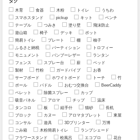
タグ
木育
食器
木粉
トイレ
うちわ
スマホスタンド
pickup
キット
ベンチ
テーブル
つみき
塗り壁
飛沫防止
遊山箱
椅子
デッキ
ポット
簡易トイレ
プレート
棚
柚子
ふるさと納税
パーティション
トロフィー
モニュメント
バンブーレザー
ランタン
フェンス
スプレー台
薪
ベッド
製材
竹粉
ガードパイプ
お香
サーフボード
ホワイトボード
トーチ
竹
ポール
パドル
おむつ交換台
BeerCaddy
ペレット
除菌スプレー
カップ
吸音パネル
アロマ
チップ
温床
タンコロ
板
組手什
猫砂
長机
ブロック
カヌー
アロマタブレット
東屋
コンサル
遊具
3Dプリンター
万博
ごみ箱
木粉簡易トイレ
ランプシェード
フラワースタンド
桧風呂
エコプロ
花台