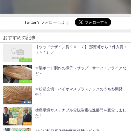
Twitterでフォローしよう
おすすめの記事
【ウッドデザイン賞２０１７】 那賀町から７件入賞！
（＾＾）／
ウッドボード
木製ボード製作の様子～サップ・サーフ・アライアな
ど～
ウッドボード
木粉超充填！バイオマスプラスチックのうちわ開発
中！
一般・家庭
徳島環境サステナブル賞脱炭素推進部門を受賞しまし
た！
お知らせ