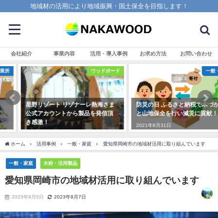
地域材の活用により地域振興・国土保全を目指します！
会社紹介
事業内容
活用・導入事例
お求め方法
お問い合わせ
ウッドボード
一般・家庭
星野リゾート リゾナーレ熱海さま
防災の日 ふるさと納税で木づかい
公式アカウントから製品を発信頂
と山地保全を行い減災に貢献！
き感激！
2021年8月31日
2018年7月31日
ホーム
活用事例
一般・家庭
愛知県岡崎市の地域材活用に取り組んでいます
一般・家庭
木粉・活用製品
愛知県岡崎市の地域材活用に取り組んでいます
2023年8月5日
2023年8月7日