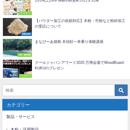
11/24(土)SUP体験in那賀町川口ダム湖
ウッドボード
【パウダー加工の依頼対応】木粉・竹粉など粉砕加工
の受託について
新素材原料
まなびーあ徳島 木頭杉一本乗り体験講座
木育・教育活動
クールジャパンアワード2025 万博会場でWoodBoard
KUKUのプレゼン
ウッドボード
カテゴリー
製品・サービス
木粉・活用製品