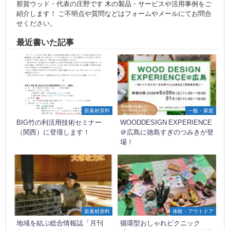
那賀ウッド・代表の庄野です 木の製品・サービスや活用事例をご
紹介します！ ご不明点や質問などはフォームやメールにてお問合
せください。
最近書いた記事
新素材原料
一般・家庭
BIG竹の利活用技術セミナー
WOODDESIGN EXPERIENCE
（関西）に登壇します！
＠広島に徳島すぎのつみきが登
場！
新素材原料
体験・アウトドア
地域を結ぶ総合情報誌「月刊
循環型おしゃれピクニック