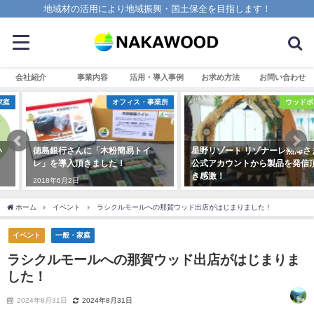
地域材の活用により地域振興・国土保全を目指します！
会社紹介
事業内容
活用・導入事例
お求め方法
お問い合わせ
オフィス・事業所
ウッドボード
徳島銀行さんに「木粉簡易トイ
星野リゾート リゾナーレ熱海さま
レ」を導入頂きました！
公式アカウントから製品を発信頂
き感激！
2018年6月2日
2018年7月31日
ホーム
イベント
ラシクルモールへの那賀ウッド出店がはじまりました！
イベント
一般・家庭
ラシクルモールへの那賀ウッド出店がはじまりま
した！
2024年8月31日
2024年8月31日