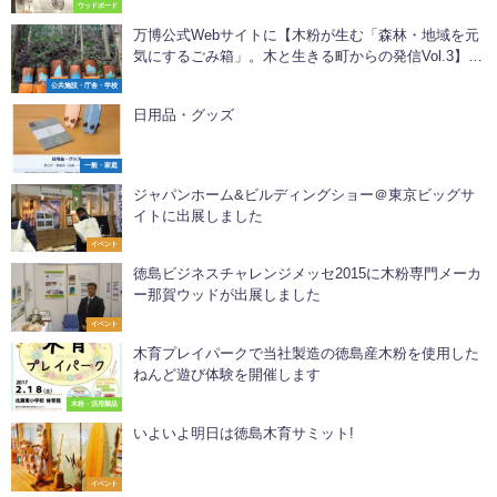
ウッドボード
万博公式Webサイトに【木粉が生む「森林・地域を元
気にするごみ箱」。木と生きる町からの発信Vol.3】が
掲載！
公共施設・庁舎・学校
日用品・グッズ
一般・家庭
ジャパンホーム&ビルディングショー＠東京ビッグサ
イトに出展しました
イベント
徳島ビジネスチャレンジメッセ2015に木粉専門メーカ
ー那賀ウッドが出展しました
イベント
木育プレイパークで当社製造の徳島産木粉を使用した
ねんど遊び体験を開催します
木粉・活用製品
いよいよ明日は徳島木育サミット!
イベント