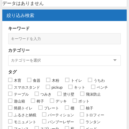
データはありません
絞り込み検索
キーワード
カテゴリー
タグ
木育
食器
木粉
トイレ
うちわ
スマホスタンド
pickup
キット
ベンチ
テーブル
つみき
塗り壁
飛沫防止
遊山箱
椅子
デッキ
ポット
簡易トイレ
プレート
棚
柚子
ふるさと納税
パーティション
トロフィー
モニュメント
バンブーレザー
ランタン
フェンス
スプレー台
薪
ベッド