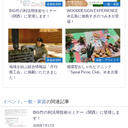
新素材原料
一般・家庭
BIG竹の利活用技術セミナー
WOODDESIGN EXPERIENCE
（関西）に登壇します！
＠広島に徳島すぎのつみきが登
場！
新素材原料
体験・アウトドア
地域を結ぶ総合情報誌「月刊
循環型おしゃれピクニック
商工会」に掲載いただきまし
「Spiral Picnic Club」＠名古屋
た！
イベント
,
一般・家庭
の関連記事
BIG竹の利活用技術セミナー（関西）に登壇しま
す！
2026年7月17日