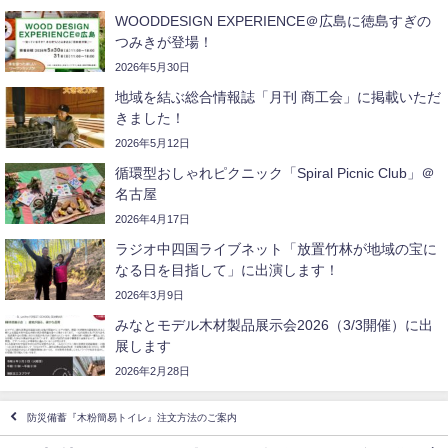
WOODDESIGN EXPERIENCE＠広島に徳島すぎの
つみきが登場！
2026年5月30日
地域を結ぶ総合情報誌「月刊 商工会」に掲載いただ
きました！
2026年5月12日
循環型おしゃれピクニック「Spiral Picnic Club」＠
名古屋
2026年4月17日
ラジオ中四国ライブネット「放置竹林が地域の宝に
なる日を目指して」に出演します！
2026年3月9日
みなとモデル木材製品展示会2026（3/3開催）に出
展します
2026年2月28日
防災備蓄『木粉簡易トイレ』注文方法のご案内