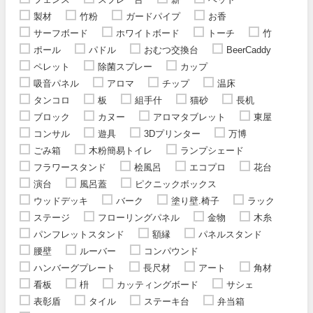
製材
竹粉
ガードパイプ
お香
サーフボード
ホワイトボード
トーチ
竹
ポール
パドル
おむつ交換台
BeerCaddy
ペレット
除菌スプレー
カップ
吸音パネル
アロマ
チップ
温床
タンコロ
板
組手什
猫砂
長机
ブロック
カヌー
アロマタブレット
東屋
コンサル
遊具
3Dプリンター
万博
ごみ箱
木粉簡易トイレ
ランプシェード
フラワースタンド
桧風呂
エコプロ
花台
演台
風呂蓋
ピクニックボックス
ウッドデッキ
バーク
塗り壁.椅子
ラック
ステージ
フローリングパネル
金物
木糸
パンフレットスタンド
額縁
パネルスタンド
腰壁
ルーバー
コンパウンド
ハンバーグプレート
長尺材
アート
角材
看板
枡
カッティングボード
サシェ
表彰盾
タイル
ステーキ台
弁当箱