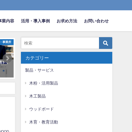
事業内容
活用・導入事例
お求め方法
お問い合わせ
・事業所
お知らせ
新
カテゴリー
易トイ
徳島環境サステナブル賞脱炭素推
木粉(Wood Powder)経済
進部門を受賞しました！
ホームページにも取り上げ
製品・サービス
ました🌲
2026年4月1日
2019年3月10日
木粉・活用製品
木工製品
ウッドボード
木育・教育活動
WOOD