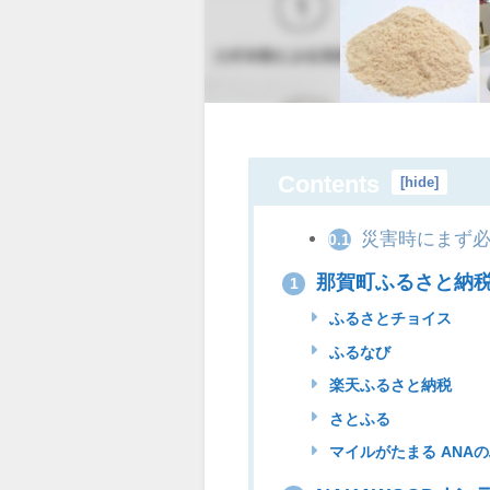
Contents
[
hide
]
災害時にまず必
0.1
那賀町ふるさと納
1
ふるさとチョイス
ふるなび
楽天ふるさと納税
さとふる
マイルがたまる ANA