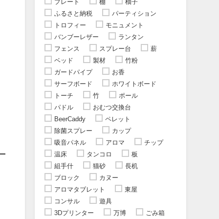
プレート
棚
柚子
ふるさと納税
パーティション
トロフィー
モニュメント
バンブーレザー
ランタン
フェンス
スプレー台
薪
ベッド
製材
竹粉
ガードパイプ
お香
サーフボード
ホワイトボード
トーチ
竹
ポール
パドル
おむつ交換台
BeerCaddy
ペレット
除菌スプレー
カップ
吸音パネル
アロマ
チップ
温床
タンコロ
板
組手什
猫砂
長机
ブロック
カヌー
アロマタブレット
東屋
コンサル
遊具
3Dプリンター
万博
ごみ箱