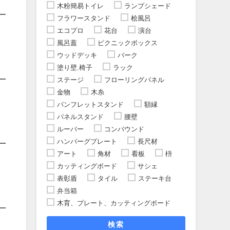
木粉簡易トイレ
ランプシェード
フラワースタンド
桧風呂
エコプロ
花台
演台
風呂蓋
ピクニックボックス
ウッドデッキ
バーク
塗り壁.椅子
ラック
ステージ
フローリングパネル
金物
木糸
パンフレットスタンド
額縁
パネルスタンド
腰壁
ルーバー
コンパウンド
ハンバーグプレート
長尺材
アート
角材
看板
枡
カッティングボード
サシェ
表彰盾
タイル
ステーキ台
弁当箱
木育、プレート、カッティングボード
検索