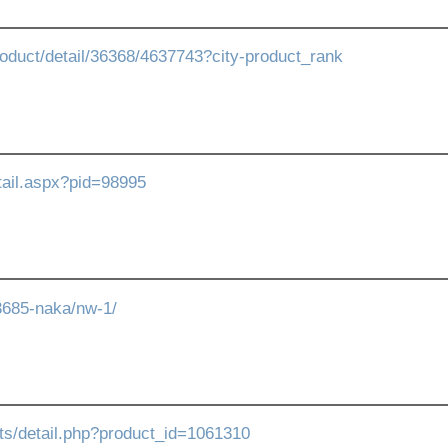
product/detail/36368/4637743?city-product_rank
etail.aspx?pid=98995
63685-naka/nw-1/
cts/detail.php?product_id=1061310