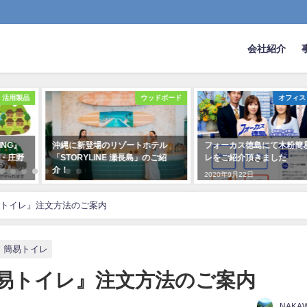
会社紹介
・活用製品
ウッドボード
オフィス
NING』
沖縄に新登場のリゾートホテル
フォーカス徳島にて木粉簡
・庄野
「STORYLINE 瀬長島」のご紹
レをご紹介頂きました
介！
2020年9月22日
2024年4月30日
トイレ』注文方法のご案内
簡易トイレ
易トイレ』注文方法のご案内
NAKA