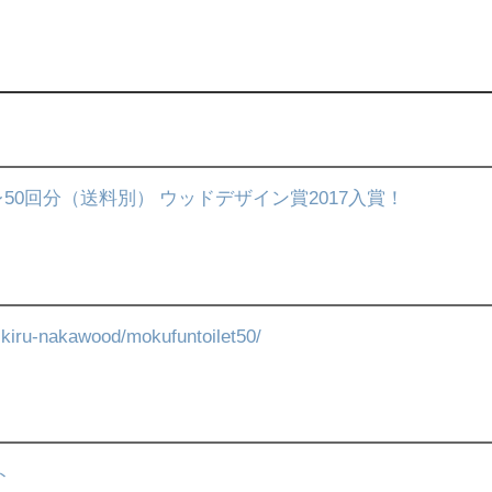
50回分（送料別） ウッドデザイン賞2017入賞！
toikiru-nakawood/mokufuntoilet50/
ト