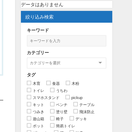
データはありません
絞り込み検索
キーワード
カテゴリー
タグ
木育
食器
木粉
トイレ
うちわ
スマホスタンド
pickup
キット
ベンチ
テーブル
つみき
塗り壁
飛沫防止
遊山箱
椅子
デッキ
ポット
簡易トイレ