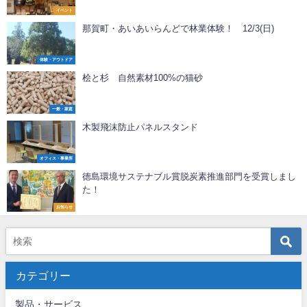
イベント
那賀町・あいあいらんどで林業体験！ 12/3(日)
体験・アウトドア
桧と杉 自然素材100%の猫砂
一般・家庭
木製飛沫防止パネルスタンド
オフィス・事業所
徳島環境サステナブル賞脱炭素推進部門を受賞しまし
た！
お知らせ
カテゴリー
製品・サービス