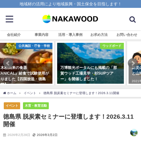
地域材の活用により地域振興・国土保全を目指します！
会社紹介
事業内容
活用・導入事例
お求め方法
お問い合わせ
ウッドボード
一般・家庭
万博観光ポータルにも掲載の「那
防災の日 ふるさと納税で木づかい
賀ウッド工場見学・杉SUPツア
と山地保全を行い減災に貢献！
ー」を開催しました！
2021年8月31日
2025年8月25日
ホーム
イベント
徳島県 脱炭素セミナーに登壇します！2026.3.11開催
イベント
木育・教育活動
徳島県 脱炭素セミナーに登壇します！2026.3.11
開催
2026年2月28日
2026年3月2日