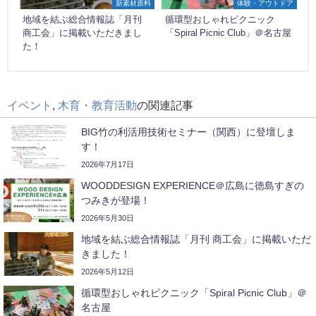
新素材原料
体験・アウトドア
地域を結ぶ総合情報誌「月刊
循環型おしゃれピクニック
商工会」に掲載いただきまし
「Spiral Picnic Club」＠名古屋
た！
イベント
,
木育・教育活動
の関連記事
BIG竹の利活用技術セミナー（関西）に登壇しま
す！
2026年7月17日
WOODDESIGN EXPERIENCE＠広島に徳島すぎの
つみきが登場！
2026年5月30日
地域を結ぶ総合情報誌「月刊 商工会」に掲載いただ
きました！
2026年5月12日
循環型おしゃれピクニック「Spiral Picnic Club」＠
名古屋