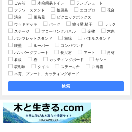
ごみ箱
木粉簡易トイレ
ランプシェード
フラワースタンド
桧風呂
エコプロ
花台
演台
風呂蓋
ピクニックボックス
ウッドデッキ
バーク
塗り壁.椅子
ラック
ステージ
フローリングパネル
金物
木糸
パンフレットスタンド
額縁
パネルスタンド
腰壁
ルーバー
コンパウンド
ハンバーグプレート
長尺材
アート
角材
看板
枡
カッティングボード
サシェ
表彰盾
タイル
ステーキ台
弁当箱
木育、プレート、カッティングボード
検索