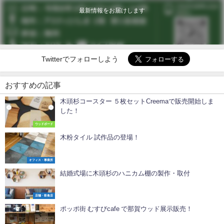
最新情報をお届けします
Twitterでフォローしよう
おすすめの記事
木頭杉コースター ５枚セットCreemaで販売開始しま
した！
ウッドボード
木粉タイル 試作品の登場！
オフィス・事業所
結婚式場に木頭杉のハニカム棚の製作・取付
店舗・飲食店
ポッポ街 むすびcafe で那賀ウッド展示販売！