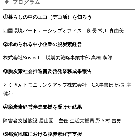
プログラム
①暮らしの中のエコ（デコ活）を知ろう
四国環境パートナーシップオフィス 所長 常川 真由美
②求められる中小企業の脱炭素経営
株式会社Sustech 脱炭素戦略事業本部 高橋 泰郎
③脱炭素社会推進普及啓発業務成果報告
とくぎんトモニリンクアップ株式会社 GX事業部 部長 岸
健斗
④脱炭素経営伴走支援を受けた結果
障害者支援施設 眉山園 主任 生活支援員 野々村 吉史
⑤那賀地域における脱炭素経営支援