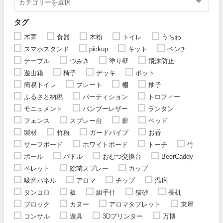
タグ
木育
食器
木粉
トイレ
うちわ
スマホスタンド
pickup
キット
ベンチ
テーブル
つみき
塗り壁
飛沫防止
遊山箱
椅子
デッキ
ポット
簡易トイレ
プレート
棚
柚子
ふるさと納税
パーティション
トロフィー
モニュメント
バンブーレザー
ランタン
フェンス
スプレー台
薪
ベッド
製材
竹粉
ガードパイプ
お香
サーフボード
ホワイトボード
トーチ
竹
ポール
パドル
おむつ交換台
BeerCaddy
ペレット
除菌スプレー
カップ
吸音パネル
アロマ
チップ
温床
タンコロ
板
組手什
猫砂
長机
ブロック
カヌー
アロマタブレット
東屋
コンサル
遊具
3Dプリンター
万博