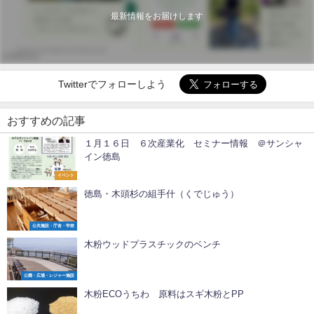
最新情報をお届けします
Twitterでフォローしよう
おすすめの記事
１月１６日 ６次産業化 セミナー情報 ＠サンシャ
イン徳島
イベント
徳島・木頭杉の組手什（くでじゅう）
公共施設・庁舎・学校
木粉ウッドプラスチックのベンチ
公園・広場・レジャー施設
木粉ECOうちわ 原料はスギ木粉とPP