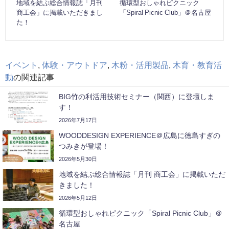
地域を結ぶ総合情報誌「月刊
循環型おしゃれピクニック
商工会」に掲載いただきまし
「Spiral Picnic Club」＠名古屋
た！
イベント
,
体験・アウトドア
,
木粉・活用製品
,
木育・教育活
動
の関連記事
BIG竹の利活用技術セミナー（関西）に登壇しま
す！
2026年7月17日
WOODDESIGN EXPERIENCE＠広島に徳島すぎの
つみきが登場！
2026年5月30日
地域を結ぶ総合情報誌「月刊 商工会」に掲載いただ
きました！
2026年5月12日
循環型おしゃれピクニック「Spiral Picnic Club」＠
名古屋