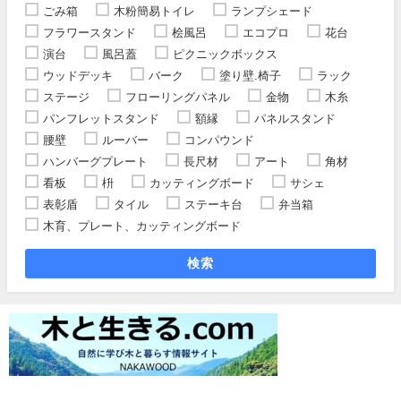
ごみ箱
木粉簡易トイレ
ランプシェード
フラワースタンド
桧風呂
エコプロ
花台
演台
風呂蓋
ピクニックボックス
ウッドデッキ
バーク
塗り壁.椅子
ラック
ステージ
フローリングパネル
金物
木糸
パンフレットスタンド
額縁
パネルスタンド
腰壁
ルーバー
コンパウンド
ハンバーグプレート
長尺材
アート
角材
看板
枡
カッティングボード
サシェ
表彰盾
タイル
ステーキ台
弁当箱
木育、プレート、カッティングボード
検索