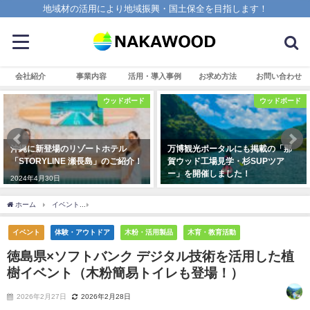
地域材の活用により地域振興・国土保全を目指します！
会社紹介
事業内容
活用・導入事例
お求め方法
お問い合わせ
ウッドボード
ウッドボード
沖縄に新登場のリゾートホテル
万博観光ポータルにも掲載の「那
「STORYLINE 瀬長島」のご紹介！
賀ウッド工場見学・杉SUPツア
ー」を開催しました！
2024年4月30日
2025年8月25日
ホーム
イベント
徳島県×ソフトバンク デジタル技術を活用した植樹イベント（木粉
イベント
体験・アウトドア
木粉・活用製品
木育・教育活動
徳島県×ソフトバンク デジタル技術を活用した植
樹イベント（木粉簡易トイレも登場！）
2026年2月27日
2026年2月28日