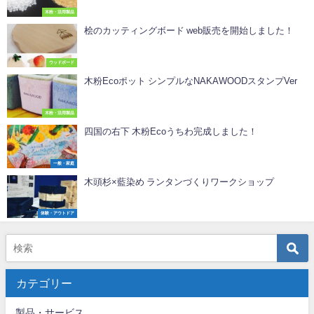
木粉・活用製品
桧のカッティングボード web販売を開始しました！
ウッドボード
木粉Ecoポット シンプルなNAKAWOODスタンプVer
木粉・活用製品
四国の右下 木粉Ecoうちわ完成しました！
一般・家庭
木頭杉×藍染め ランタンづくりワークショップ
体験・アウトドア
カテゴリー
製品・サービス