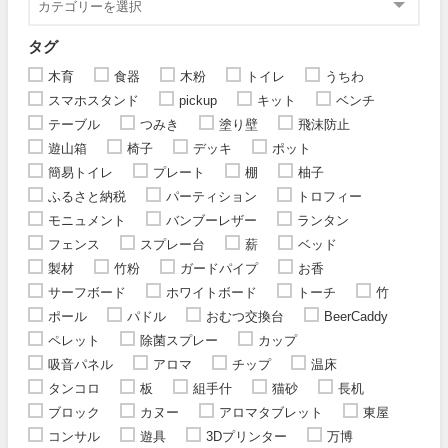
タグ
木育
食器
木粉
トイレ
うちわ
スマホスタンド
pickup
キット
ベンチ
テーブル
つみき
塗り壁
飛沫防止
遊山箱
椅子
デッキ
ポット
簡易トイレ
プレート
棚
柚子
ふるさと納税
パーティション
トロフィー
モニュメント
バンブーレザー
ランタン
フェンス
スプレー台
薪
ベッド
製材
竹粉
ガードパイプ
お香
サーフボード
ホワイトボード
トーチ
竹
ポール
パドル
おむつ交換台
BeerCaddy
ペレット
除菌スプレー
カップ
吸音パネル
アロマ
チップ
温床
タンコロ
板
組手什
猫砂
長机
ブロック
カヌー
アロマタブレット
東屋
コンサル
遊具
3Dプリンター
万博