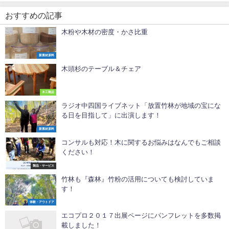
おすすめの記事
木粉や木材の密度・かさ比重
新素材原料
木頭杉のテーブル＆チェア
木工製品
ラジオ中四国ライブネット「放置竹林が地域の宝にな
る日を目指して」に出演します！
新素材原料
コンサルも対応！木に関するお悩みはなんでもご相談
ください！
製品・サービス
竹林も『森林』竹粉の活用についても検討していま
す！
体験・アウトドア
エコプロ２０１７出展ページにパンフレットを多数掲
載しました！