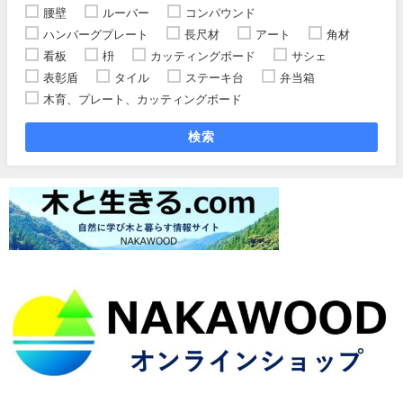
腰壁
ルーバー
コンパウンド
ハンバーグプレート
長尺材
アート
角材
看板
枡
カッティングボード
サシェ
表彰盾
タイル
ステーキ台
弁当箱
木育、プレート、カッティングボード
検索