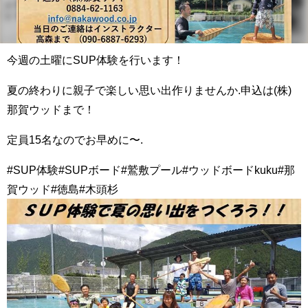
今週の土曜にSUP体験を行います！
夏の終わりに親子で楽しい思い出作りませんか.申込は(株)
那賀ウッドまで！
定員15名なのでお早めに〜.
#SUP体験#SUPボード#鷲敷プール#ウッドボードkuku#那
賀ウッド#徳島#木頭杉