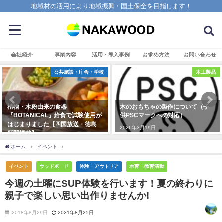
地域材の活用により地域振興・国土保全を目指します！
会社紹介
事業内容
活用・導入事例
お求め方法
お問い合わせ
公共施設・庁舎・学校
木工製品
植物・木粉由来の食器
木のおもちゃの製作について（子
『BOTANICAL』給食で試験使用が
供PSCマークへの対応）
はじまりました【四国放送・徳島
2026年3月19日
新聞掲載】
2023年11月9日
ホーム
イベント
今週の土曜にSUP体験を行います！夏の終わりに親子で楽しい思い出
イベント
ウッドボード
体験・アウトドア
木育・教育活動
今週の土曜にSUP体験を行います！夏の終わりに
親子で楽しい思い出作りませんか!
2018年8月29日
2021年8月25日