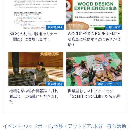
新素材原料
一般・家庭
BIG竹の利活用技術セミナー
WOODDESIGN EXPERIENCE
（関西）に登壇します！
＠広島に徳島すぎのつみきが登
場！
新素材原料
体験・アウトドア
地域を結ぶ総合情報誌「月刊
循環型おしゃれピクニック
商工会」に掲載いただきまし
「Spiral Picnic Club」＠名古屋
た！
イベント
,
ウッドボード
,
体験・アウトドア
,
木育・教育活動