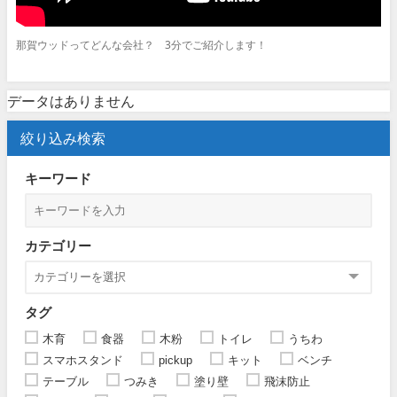
那賀ウッドってどんな会社？ 3分でご紹介します！
データはありません
絞り込み検索
キーワード
カテゴリー
タグ
木育
食器
木粉
トイレ
うちわ
スマホスタンド
pickup
キット
ベンチ
テーブル
つみき
塗り壁
飛沫防止