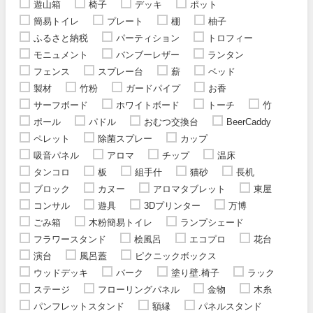
遊山箱
椅子
デッキ
ポット
簡易トイレ
プレート
棚
柚子
ふるさと納税
パーティション
トロフィー
モニュメント
バンブーレザー
ランタン
フェンス
スプレー台
薪
ベッド
製材
竹粉
ガードパイプ
お香
サーフボード
ホワイトボード
トーチ
竹
ポール
パドル
おむつ交換台
BeerCaddy
ペレット
除菌スプレー
カップ
吸音パネル
アロマ
チップ
温床
タンコロ
板
組手什
猫砂
長机
ブロック
カヌー
アロマタブレット
東屋
コンサル
遊具
3Dプリンター
万博
ごみ箱
木粉簡易トイレ
ランプシェード
フラワースタンド
桧風呂
エコプロ
花台
演台
風呂蓋
ピクニックボックス
ウッドデッキ
バーク
塗り壁.椅子
ラック
ステージ
フローリングパネル
金物
木糸
パンフレットスタンド
額縁
パネルスタンド