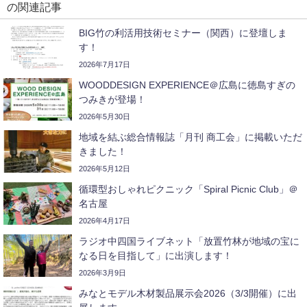
の関連記事
BIG竹の利活用技術セミナー（関西）に登壇しま
す！
2026年7月17日
WOODDESIGN EXPERIENCE＠広島に徳島すぎの
つみきが登場！
2026年5月30日
地域を結ぶ総合情報誌「月刊 商工会」に掲載いただ
きました！
2026年5月12日
循環型おしゃれピクニック「Spiral Picnic Club」＠
名古屋
2026年4月17日
ラジオ中四国ライブネット「放置竹林が地域の宝に
なる日を目指して」に出演します！
2026年3月9日
みなとモデル木材製品展示会2026（3/3開催）に出