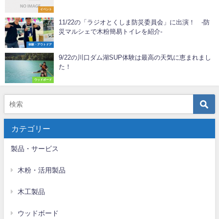
イベント
11/22の「ラジオとくしま防災委員会」に出演！ -防
災マルシェで木粉簡易トイレを紹介-
体験・アウトドア
9/22の川口ダム湖SUP体験は最高の天気に恵まれまし
た！
ウッドボード
カテゴリー
製品・サービス
木粉・活用製品
木工製品
ウッドボード