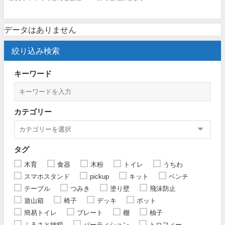
データはありません
絞り込み検索
キーワード
カテゴリー
タグ
木育
食器
木粉
トイレ
うちわ
スマホスタンド
pickup
キット
ベンチ
テーブル
つみき
塗り壁
飛沫防止
遊山箱
椅子
デッキ
ポット
簡易トイレ
プレート
棚
柚子
ふるさと納税
パーティション
トロフィー