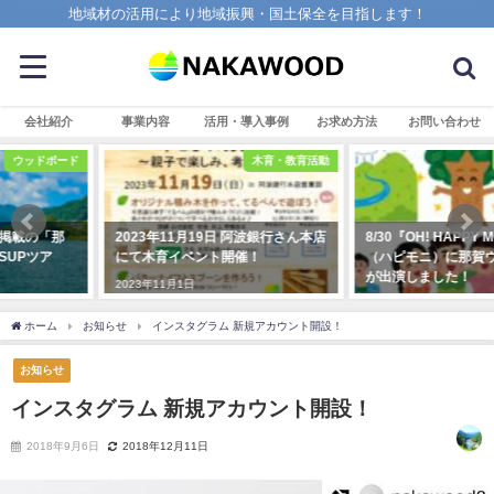
地域材の活用により地域振興・国土保全を目指します！
会社紹介
事業内容
活用・導入事例
お求め方法
お問い合わせ
木育・教育活動
木粉・活用製品
2023年11月19日 阿波銀行さん本店
8/30『OH! HAPPY MORNING』
にて木育イベント開催！
（ハピモニ）に那賀ウッド・庄野
が出演しました！
2023年11月1日
2022年8月30日
ホーム
お知らせ
インスタグラム 新規アカウント開設！
お知らせ
インスタグラム 新規アカウント開設！
2018年9月6日
2018年12月11日