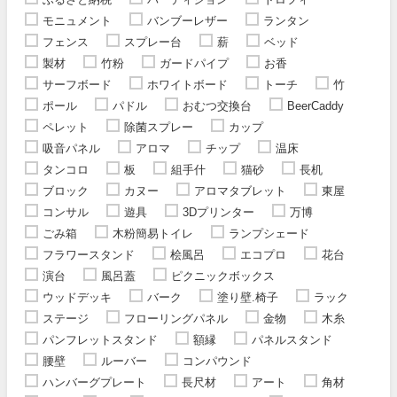
モニュメント
バンブーレザー
ランタン
フェンス
スプレー台
薪
ベッド
製材
竹粉
ガードパイプ
お香
サーフボード
ホワイトボード
トーチ
竹
ポール
パドル
おむつ交換台
BeerCaddy
ペレット
除菌スプレー
カップ
吸音パネル
アロマ
チップ
温床
タンコロ
板
組手什
猫砂
長机
ブロック
カヌー
アロマタブレット
東屋
コンサル
遊具
3Dプリンター
万博
ごみ箱
木粉簡易トイレ
ランプシェード
フラワースタンド
桧風呂
エコプロ
花台
演台
風呂蓋
ピクニックボックス
ウッドデッキ
バーク
塗り壁.椅子
ラック
ステージ
フローリングパネル
金物
木糸
パンフレットスタンド
額縁
パネルスタンド
腰壁
ルーバー
コンパウンド
ハンバーグプレート
長尺材
アート
角材