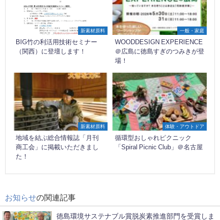
新素材原料
一般・家庭
BIG竹の利活用技術セミナー
WOODDESIGN EXPERIENCE
（関西）に登壇します！
＠広島に徳島すぎのつみきが登
場！
新素材原料
体験・アウトドア
地域を結ぶ総合情報誌「月刊
循環型おしゃれピクニック
商工会」に掲載いただきまし
「Spiral Picnic Club」＠名古屋
た！
お知らせ
の関連記事
徳島環境サステナブル賞脱炭素推進部門を受賞しま