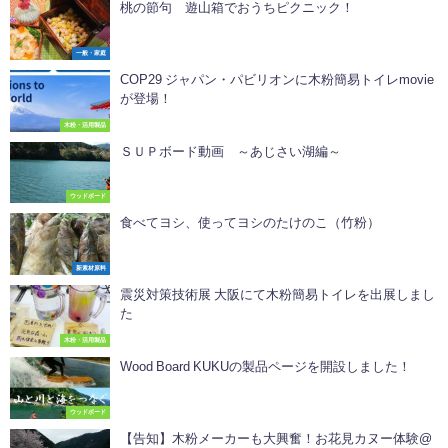
桃の節句 遊山箱でおうちピクニック！
一般・家庭
COP29 ジャパン・パビリオンに木粉簡易トイレmovie
が登場！
木粉・活用製品
ＳＵＰボード動画 ～あじさい湖編～
ウッドボード
食べてヨシ、使ってヨシのたけのこ（竹粉）
新素材原料
震災対策技術展 大阪にて木粉簡易トイレを出展しまし
た
木粉・活用製品
Wood Board KUKUの製品ページを開設しました！
ウッドボード
【告知】木粉メーカーも大興奮！お花見カヌー体験@