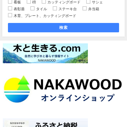
看板
枡
カッティングボード
サシェ
表彰盾
タイル
ステーキ台
弁当箱
木育、プレート、カッティングボード
検索