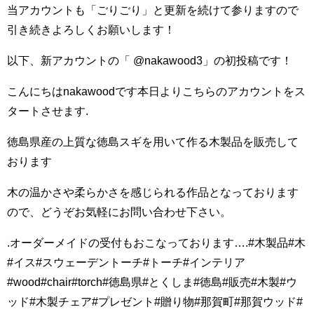
当アカウントも「ごりごり」と更新を続けて参りますので
引き続きよろしくお願いします！
以下、新アカウントの「 @nakawood3」の初投稿です！
こんにちはnakawoodです本日よりこちらのアカウントをス
タートさせます.
徳島県産の上質な徳島スギを用いて作る木製品を販売して
おります
木の温かさや柔らかさを感じられる作品となっております
ので、どうぞお気軽にお問い合わせ下さい。
.オーダーメイドの受付もおこなっております….#木製品#木
#イス#スウェーデントーチ#トーチ#インテリア
#wood#chair#torch#徳島県#とくしま#徳島#販売#木製#ウ
ッド#木製チェア#プレゼント#贈り物#那賀町#那賀ウッド#