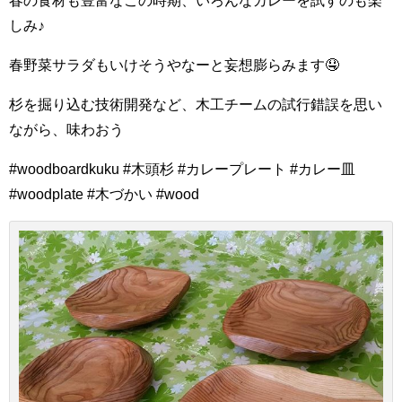
しみ♪
春野菜サラダもいけそうやなーと妄想膨らみます🤤
杉を掘り込む技術開発など、木工チームの試行錯誤を思い
ながら、味わおう
#woodboardkuku #木頭杉 #カレープレート #カレー皿
#woodplate #木づかい #wood