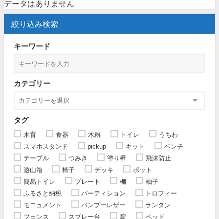
データはありません
絞り込み検索
キーワード
カテゴリー
タグ
木育
食器
木粉
トイレ
うちわ
スマホスタンド
pickup
キット
ベンチ
テーブル
つみき
塗り壁
飛沫防止
遊山箱
椅子
デッキ
ポット
簡易トイレ
プレート
棚
柚子
ふるさと納税
パーティション
トロフィー
モニュメント
バンブーレザー
ランタン
フェンス
スプレー台
薪
ベッド