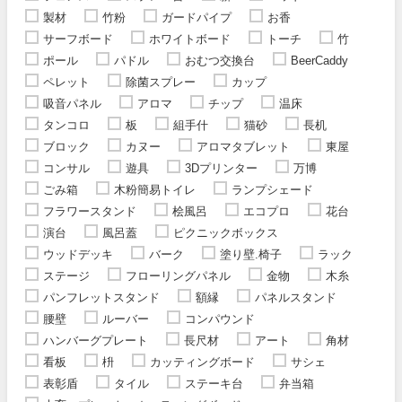
製材
竹粉
ガードパイプ
お香
サーフボード
ホワイトボード
トーチ
竹
ポール
パドル
おむつ交換台
BeerCaddy
ペレット
除菌スプレー
カップ
吸音パネル
アロマ
チップ
温床
タンコロ
板
組手什
猫砂
長机
ブロック
カヌー
アロマタブレット
東屋
コンサル
遊具
3Dプリンター
万博
ごみ箱
木粉簡易トイレ
ランプシェード
フラワースタンド
桧風呂
エコプロ
花台
演台
風呂蓋
ピクニックボックス
ウッドデッキ
バーク
塗り壁.椅子
ラック
ステージ
フローリングパネル
金物
木糸
パンフレットスタンド
額縁
パネルスタンド
腰壁
ルーバー
コンパウンド
ハンバーグプレート
長尺材
アート
角材
看板
枡
カッティングボード
サシェ
表彰盾
タイル
ステーキ台
弁当箱