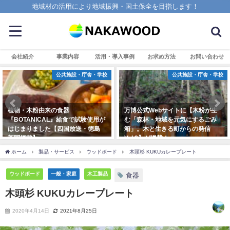
地域材の活用により地域振興・国土保全を目指します！
会社紹介
事業内容
活用・導入事例
お求め方法
お問い合わせ
公共施設・庁舎・学校
公共施設・庁舎・学校
植物・木粉由来の食器
万博公式Webサイトに【木粉が生
『BOTANICAL』給食で試験使用が
む「森林・地域を元気にするごみ
はじまりました【四国放送・徳島
箱」。木と生きる町からの発信
新聞掲載】
Vol.3】が掲載！
2023年11月9日
2025年3月7日
ホーム
製品・サービス
ウッドボード
木頭杉 KUKUカレープレート
ウッドボード
一般・家庭
木工製品
食器
木頭杉 KUKUカレープレート
2020年4月14日
2021年8月25日