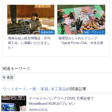
新素材原料
体験・アウトドア
地域を結ぶ総合情報誌「月刊
循環型おしゃれピクニック
商工会」に掲載いただきまし
「Spiral Picnic Club」＠名古屋
た！
関連キーワード
食器
ウッドボード
,
一般・家庭
,
木工製品
の関連記事
クールジャパンアワード2025 万博会場で
WoodBoard KUKUのプレゼン
2025年12月1日