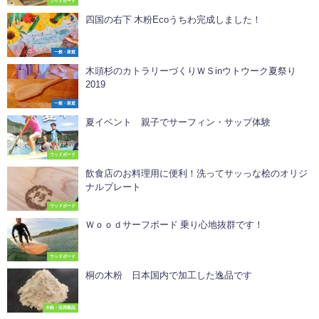
ウッドボード
四国の右下 木粉Ecoうちわ完成しました！
一般・家庭
木頭杉のカトラリーづくりＷＳinウトウーク夏祭り
2019
一般・家庭
夏イベント 親子でサーフィン・サップ体験
ウッドボード
飲食店のお料理用に便利！洗ってサッっな桧のオリジ
ナルプレート
ウッドボード
Ｗｏｏｄサーフボード 乗り心地抜群です！
ウッドボード
桐の木粉 日本国内で加工した逸品です
木粉・活用製品