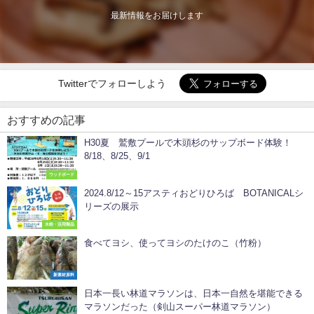
最新情報をお届けします
Twitterでフォローしよう
おすすめの記事
H30夏 鷲敷プールで木頭杉のサップボード体験！
8/18、8/25、9/1
ウッドボード
2024.8/12～15アスティおどりひろば BOTANICALシ
リーズの展示
木粉・活用製品
食べてヨシ、使ってヨシのたけのこ（竹粉）
新素材原料
日本一長い林道マラソンは、日本一自然を堪能できる
マラソンだった（剣山スーパー林道マラソン）