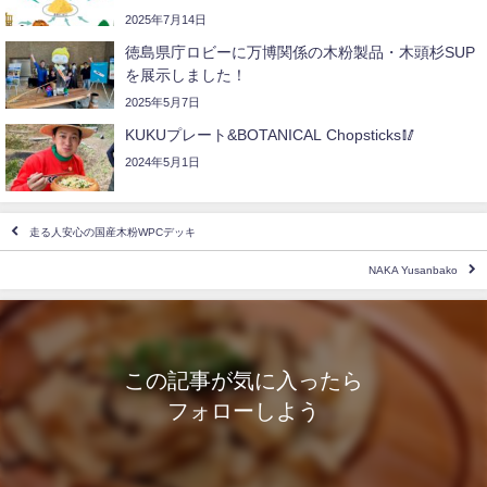
2025年7月14日
徳島県庁ロビーに万博関係の木粉製品・木頭杉SUP
を展示しました！
2025年5月7日
KUKUプレート&BOTANICAL Chopsticks🥢
2024年5月1日
走る人安心の国産木粉WPCデッキ
NAKA Yusanbako
この記事が気に入ったら
フォローしよう