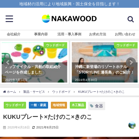
地域材の活用により地域振興・国土保全を目指します！
会社紹介
事業内容
活用・導入事例
お求め方法
お問い合わせ
ウッドボード
ウッドボード
アップサイクル・共創の取組紹介
沖縄に新登場のリゾートホテル
ページを作成しました
「STORYLINE 瀬長島」のご紹介！
2025年7月14日
2024年4月30日
ホーム
製品・サービス
ウッドボード
KUKUプレート×たけのこ×きのこ
ウッドボード
一般・家庭
地域情報
木工製品
食器
KUKUプレート×たけのこ×きのこ
2020年4月16日
2021年8月25日