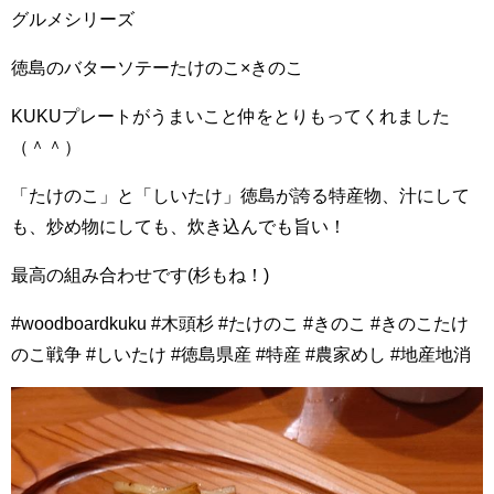
グルメシリーズ
徳島のバターソテーたけのこ×きのこ
KUKUプレートがうまいこと仲をとりもってくれました️
（＾＾）
「たけのこ」と「しいたけ」徳島が誇る特産物、汁にして
も、炒め物にしても、炊き込んでも旨い！
最高の組み合わせです(杉もね！)
#woodboardkuku #木頭杉 #たけのこ #きのこ #きのこたけ
のこ戦争 #しいたけ #徳島県産 #特産 #農家めし #地産地消