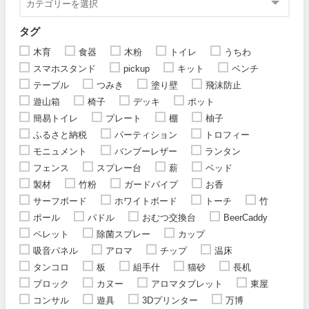
タグ
木育
食器
木粉
トイレ
うちわ
スマホスタンド
pickup
キット
ベンチ
テーブル
つみき
塗り壁
飛沫防止
遊山箱
椅子
デッキ
ポット
簡易トイレ
プレート
棚
柚子
ふるさと納税
パーティション
トロフィー
モニュメント
バンブーレザー
ランタン
フェンス
スプレー台
薪
ベッド
製材
竹粉
ガードパイプ
お香
サーフボード
ホワイトボード
トーチ
竹
ポール
パドル
おむつ交換台
BeerCaddy
ペレット
除菌スプレー
カップ
吸音パネル
アロマ
チップ
温床
タンコロ
板
組手什
猫砂
長机
ブロック
カヌー
アロマタブレット
東屋
コンサル
遊具
3Dプリンター
万博