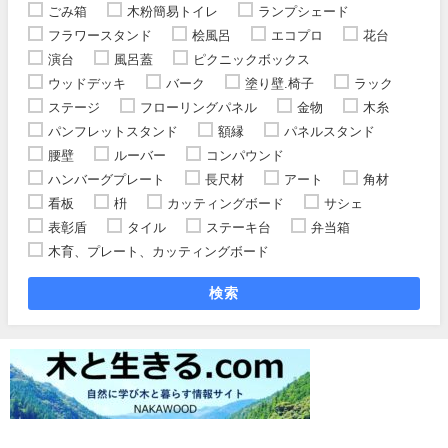
ごみ箱
木粉簡易トイレ
ランプシェード
フラワースタンド
桧風呂
エコプロ
花台
演台
風呂蓋
ピクニックボックス
ウッドデッキ
バーク
塗り壁.椅子
ラック
ステージ
フローリングパネル
金物
木糸
パンフレットスタンド
額縁
パネルスタンド
腰壁
ルーバー
コンパウンド
ハンバーグプレート
長尺材
アート
角材
看板
枡
カッティングボード
サシェ
表彰盾
タイル
ステーキ台
弁当箱
木育、プレート、カッティングボード
検索