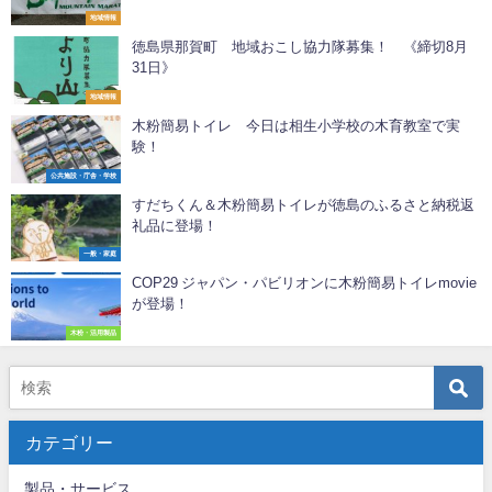
地域情報
徳島県那賀町 地域おこし協力隊募集！ 《締切8月
31日》
地域情報
木粉簡易トイレ 今日は相生小学校の木育教室で実
験！
公共施設・庁舎・学校
すだちくん＆木粉簡易トイレが徳島のふるさと納税返
礼品に登場！
一般・家庭
COP29 ジャパン・パビリオンに木粉簡易トイレmovie
が登場！
木粉・活用製品
カテゴリー
製品・サービス