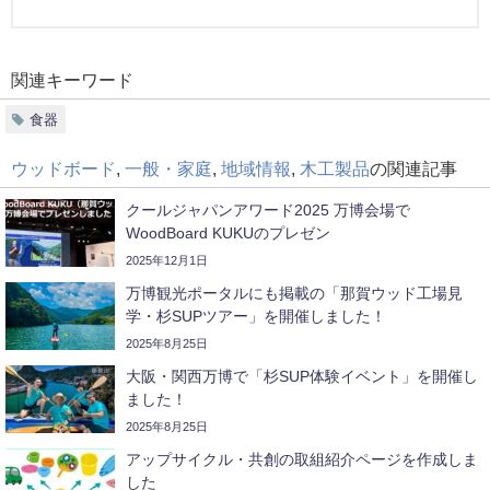
関連キーワード
食器
ウッドボード
,
一般・家庭
,
地域情報
,
木工製品
の関連記事
クールジャパンアワード2025 万博会場で
WoodBoard KUKUのプレゼン
2025年12月1日
万博観光ポータルにも掲載の「那賀ウッド工場見
学・杉SUPツアー」を開催しました！
2025年8月25日
大阪・関西万博で「杉SUP体験イベント」を開催し
ました！
2025年8月25日
アップサイクル・共創の取組紹介ページを作成しま
した