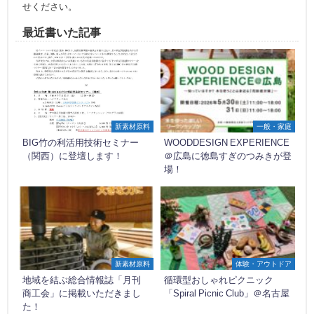
せください。
最近書いた記事
新素材原料
一般・家庭
BIG竹の利活用技術セミナー
WOODDESIGN EXPERIENCE
（関西）に登壇します！
＠広島に徳島すぎのつみきが登
場！
新素材原料
体験・アウトドア
地域を結ぶ総合情報誌「月刊
循環型おしゃれピクニック
商工会」に掲載いただきまし
「Spiral Picnic Club」＠名古屋
た！