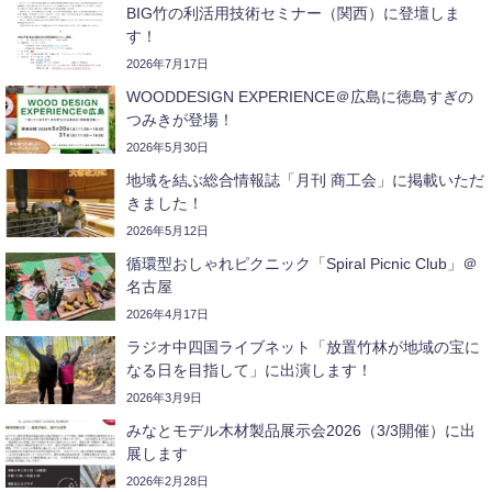
BIG竹の利活用技術セミナー（関西）に登壇しま
す！
2026年7月17日
WOODDESIGN EXPERIENCE＠広島に徳島すぎの
つみきが登場！
2026年5月30日
地域を結ぶ総合情報誌「月刊 商工会」に掲載いただ
きました！
2026年5月12日
循環型おしゃれピクニック「Spiral Picnic Club」＠
名古屋
2026年4月17日
ラジオ中四国ライブネット「放置竹林が地域の宝に
なる日を目指して」に出演します！
2026年3月9日
みなとモデル木材製品展示会2026（3/3開催）に出
展します
2026年2月28日