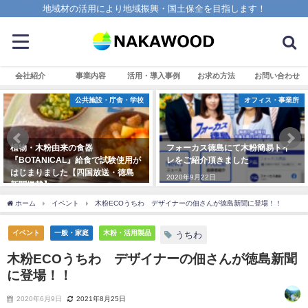
地域材の活用により地域振興・国土保全を目指します！
会社紹介
事業内容
活用・導入事例
お求め方法
お問い合わせ
公共施設・庁舎・学校
オフィス・事業所
植物・木粉由来の食器
フォーカス徳島にて木粉簡易トイ
『BOTANICAL』給食で試験使用が
レをご紹介頂きました
はじまりました【四国放送・徳島
2020年9月22日
新聞掲載】
2023年11月9日
ホーム
イベント
木粉ECOうちわ デザイナーの佃さんが徳島新聞に登場！！
イベント
一般・家庭
木粉・活用製品
うちわ
木粉ECOうちわ デザイナーの佃さんが徳島新聞
に登場！！
2020年6月9日
2021年8月25日