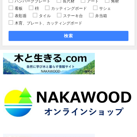
ハンバーグプレート
長尺材
アート
角材
看板
枡
カッティングボード
サシェ
表彰盾
タイル
ステーキ台
弁当箱
木育、プレート、カッティングボード
検索