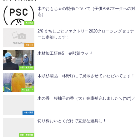
木のおもちゃの製作について（子供PSCマークへの対
応）
木工製品
2/6 まちしごとファクトリー2020クロージングセミナ
ーに参加します！
お知らせ
木材加工研修5 ＠那賀ウッド
木育・教育活動
木頭杉製品 林野庁にて展示させていただいてます！
ウッドボード
木の香 杉柚子の香（大）在庫補充しました＼(^o^)／
一般・家庭
切り株おいとくだけで立派な遊具に！
木育・教育活動