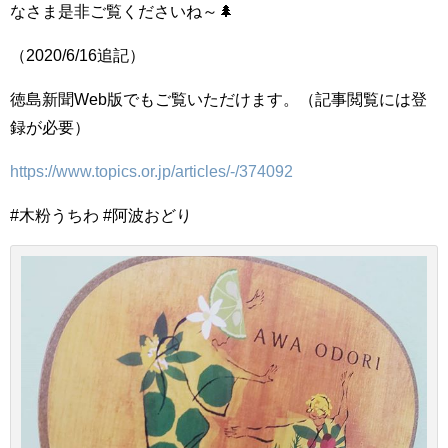
なさま是非ご覧くださいね～🌲
（2020/6/16追記）
徳島新聞Web版でもご覧いただけます。（記事閲覧には登
録が必要）
https://www.topics.or.jp/articles/-/374092
#木粉うちわ #阿波おどり