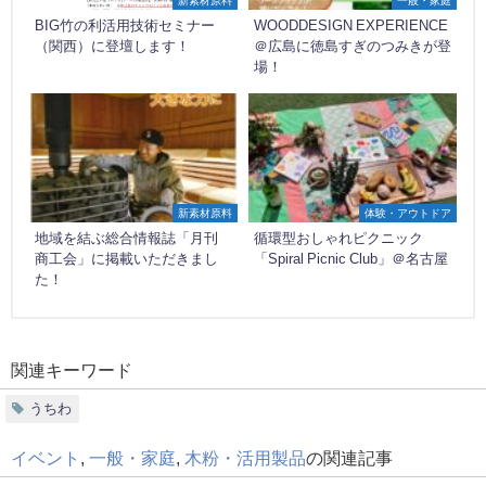
BIG竹の利活用技術セミナー
WOODDESIGN EXPERIENCE
（関西）に登壇します！
＠広島に徳島すぎのつみきが登
場！
新素材原料
体験・アウトドア
地域を結ぶ総合情報誌「月刊
循環型おしゃれピクニック
商工会」に掲載いただきまし
「Spiral Picnic Club」＠名古屋
た！
関連キーワード
うちわ
イベント
,
一般・家庭
,
木粉・活用製品
の関連記事