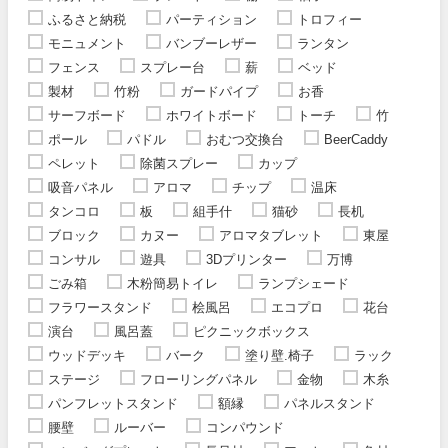
ふるさと納税
パーティション
トロフィー
モニュメント
バンブーレザー
ランタン
フェンス
スプレー台
薪
ベッド
製材
竹粉
ガードパイプ
お香
サーフボード
ホワイトボード
トーチ
竹
ポール
パドル
おむつ交換台
BeerCaddy
ペレット
除菌スプレー
カップ
吸音パネル
アロマ
チップ
温床
タンコロ
板
組手什
猫砂
長机
ブロック
カヌー
アロマタブレット
東屋
コンサル
遊具
3Dプリンター
万博
ごみ箱
木粉簡易トイレ
ランプシェード
フラワースタンド
桧風呂
エコプロ
花台
演台
風呂蓋
ピクニックボックス
ウッドデッキ
バーク
塗り壁.椅子
ラック
ステージ
フローリングパネル
金物
木糸
パンフレットスタンド
額縁
パネルスタンド
腰壁
ルーバー
コンパウンド