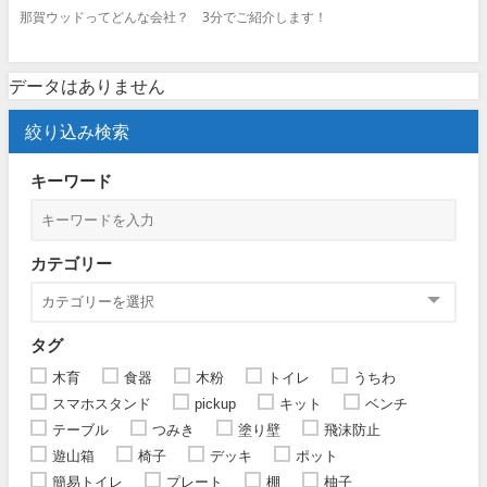
那賀ウッドってどんな会社？ 3分でご紹介します！
データはありません
絞り込み検索
キーワード
カテゴリー
タグ
木育
食器
木粉
トイレ
うちわ
スマホスタンド
pickup
キット
ベンチ
テーブル
つみき
塗り壁
飛沫防止
遊山箱
椅子
デッキ
ポット
簡易トイレ
プレート
棚
柚子