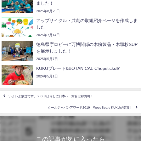
ました！
2025年8月25日
アップサイクル・共創の取組紹介ページを作成しま
した
2025年7月14日
徳島県庁ロビーに万博関係の木粉製品・木頭杉SUP
を展示しました！
2025年5月7日
KUKUプレート&BOTANICAL Chopsticks🥢
2024年5月1日
いよいよ放送です。ＹＯＵは何しに日本へ 舞台は那賀町！
クールジャパンアワード2019 WoodBoard KUKUが受賞！
この記事が気に入ったら