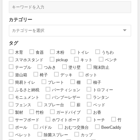
カテゴリー
タグ
木育
食器
木粉
トイレ
うちわ
スマホスタンド
pickup
キット
ベンチ
テーブル
つみき
塗り壁
飛沫防止
遊山箱
椅子
デッキ
ポット
簡易トイレ
プレート
棚
柚子
ふるさと納税
パーティション
トロフィー
モニュメント
バンブーレザー
ランタン
フェンス
スプレー台
薪
ベッド
製材
竹粉
ガードパイプ
お香
サーフボード
ホワイトボード
トーチ
竹
ポール
パドル
おむつ交換台
BeerCaddy
ペレット
除菌スプレー
カップ