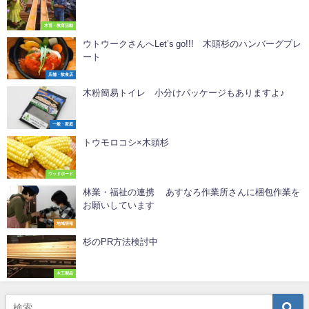
木育・教育活動
ウトウークさんへLet’s go!!! 木頭杉のハンバーグプレ
ート
店舗・飲食店
木粉簡易トイレ 小分けパッケージもありますよ♪
一般・家庭
トウモロコシ×木頭杉
ウッドボード
林業・福祉の連携 あすなろ作業所さんに梱包作業を
お願いしています
地域情報
杉のPR方法検討中
木工製品