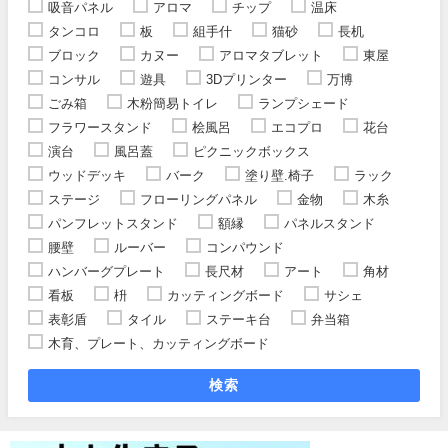
吸音パネル
アロマ
チップ
温床
タンコロ
板
組手什
猫砂
長机
ブロック
カヌー
アロマタブレット
東屋
コンサル
遊具
3Dプリンター
万博
ごみ箱
木粉簡易トイレ
ランプシェード
フラワースタンド
桧風呂
エコプロ
花台
演台
風呂蓋
ピクニックボックス
ウッドデッキ
バーク
塗り壁.椅子
ラック
ステージ
フローリングパネル
金物
木糸
パンフレットスタンド
額縁
パネルスタンド
腰壁
ルーバー
コンパウンド
ハンバーグプレート
長尺材
アート
角材
看板
枡
カッティングボード
サシェ
表彰盾
タイル
ステーキ台
弁当箱
木育、プレート、カッティングボード
検索