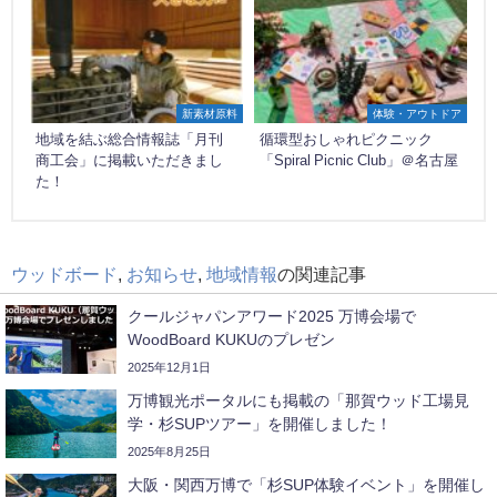
新素材原料
体験・アウトドア
地域を結ぶ総合情報誌「月刊
循環型おしゃれピクニック
商工会」に掲載いただきまし
「Spiral Picnic Club」＠名古屋
た！
ウッドボード
,
お知らせ
,
地域情報
の関連記事
クールジャパンアワード2025 万博会場で
WoodBoard KUKUのプレゼン
2025年12月1日
万博観光ポータルにも掲載の「那賀ウッド工場見
学・杉SUPツアー」を開催しました！
2025年8月25日
大阪・関西万博で「杉SUP体験イベント」を開催し