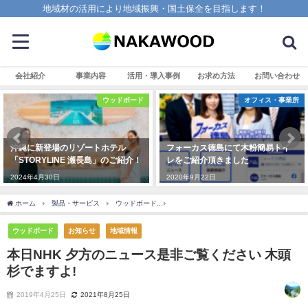
地域材の活用により地域振興・国土保全を目指します！
会社紹介
事業内容
活用・導入事例
お求め方法
お問い合わせ
ウッドボード
オフィス・事業所
沖縄に新登場のリゾートホテル
フォーカス徳島にて木粉簡易トイ
「STORYLINE 瀬長島」のご紹介！
レをご紹介頂きました
2024年4月30日
2020年9月22日
ホーム
製品・サービス
ウッドボード
本日NHK 夕方のニュース是非ご覧ください️
ウッドボード
お知らせ
地域情報
本日NHK 夕方のニュース是非ご覧ください️ 木頭
杉でますよ!
2019年4月25日
2021年8月25日