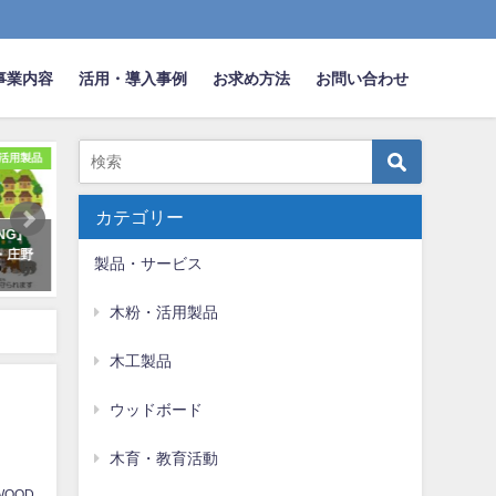
事業内容
活用・導入事例
お求め方法
お問い合わせ
活用製品
体験・アウトドア
ウッ
カテゴリー
ING』
MOKU×FUN！プロジェクト始
アップサイクル・共創の取
・庄野
動 JTBさんと一緒にクラウドフ
ページを作成しました
製品・サービス
ァンディング挑戦！
2025年7月14日
2025年10月6日
木粉・活用製品
木工製品
ウッドボード
木育・教育活動
WOOD