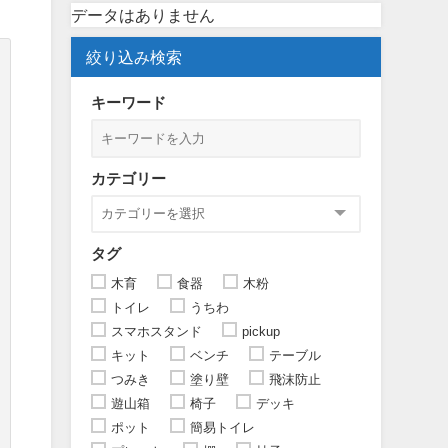
データはありません
絞り込み検索
キーワード
カテゴリー
タグ
木育
食器
木粉
トイレ
うちわ
スマホスタンド
pickup
キット
ベンチ
テーブル
つみき
塗り壁
飛沫防止
遊山箱
椅子
デッキ
ポット
簡易トイレ