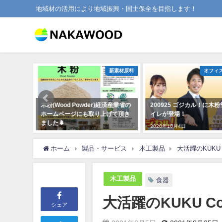
地域材の活用により地域振興・国土保全を目指します！
ス・事業所
新素材原料
オフィ
易トイ
木粉(Wood Powder)経済産業省の
200925 ゴジカル！に木
ホームページにも取り上げて頂き
イレが登場！
ました🌲
2020年10月4日
2019年3月10日
ホーム
製品・サービス
木工製品
大活躍のKUKU Coa
木工製品
食器
大活躍のKUKU Coas
シェア