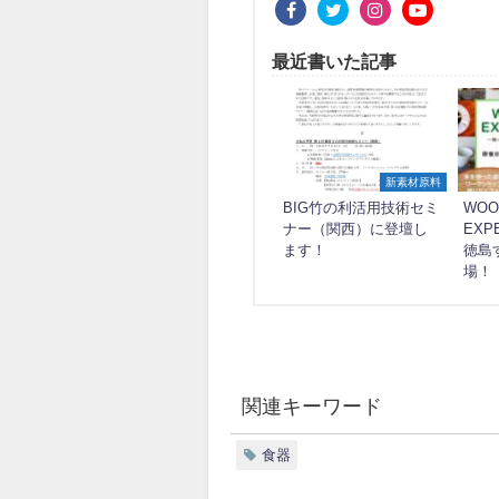
最近書いた記事
新素材原料
BIG竹の利活用技術セミ
WOO
ナー（関西）に登壇し
EXP
ます！
徳島
場！
関連キーワード
食器