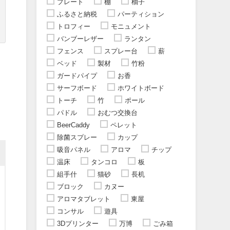
プレート
棚
柚子
ふるさと納税
パーティション
トロフィー
モニュメント
バンブーレザー
ランタン
フェンス
スプレー台
薪
ベッド
製材
竹粉
ガードパイプ
お香
サーフボード
ホワイトボード
トーチ
竹
ポール
パドル
おむつ交換台
BeerCaddy
ペレット
除菌スプレー
カップ
吸音パネル
アロマ
チップ
温床
タンコロ
板
組手什
猫砂
長机
ブロック
カヌー
アロマタブレット
東屋
コンサル
遊具
3Dプリンター
万博
ごみ箱