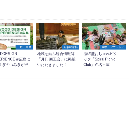
一般・家庭
新素材原料
体験・アウトドア
DDESIGN
地域を結ぶ総合情報誌
循環型おしゃれピクニ
ERIENCE＠広島に
「月刊 商工会」に掲載
ック「Spiral Picnic
すぎのつみきが登
いただきました！
Club」＠名古屋