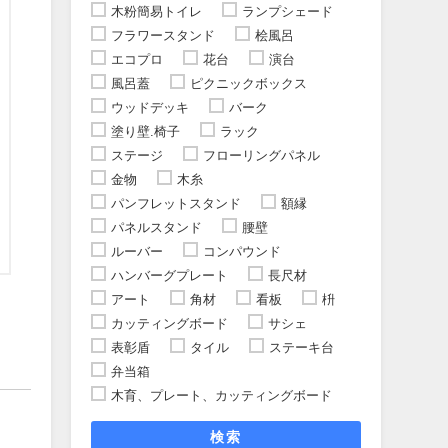
木粉簡易トイレ
ランプシェード
フラワースタンド
桧風呂
エコプロ
花台
演台
風呂蓋
ピクニックボックス
ウッドデッキ
バーク
塗り壁.椅子
ラック
ステージ
フローリングパネル
金物
木糸
パンフレットスタンド
額縁
パネルスタンド
腰壁
ルーバー
コンパウンド
ハンバーグプレート
長尺材
アート
角材
看板
枡
カッティングボード
サシェ
表彰盾
タイル
ステーキ台
弁当箱
木育、プレート、カッティングボード
検索