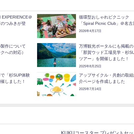
 EXPERIENCE＠
循環型おしゃれピクニック
ぎのつみきが登
「Spiral Picnic Club」＠名
2026年4月17日
の製作について
万博観光ポータルにも掲載の
ークへの対応）
「那賀ウッド工場見学・杉SU
ツアー」を開催しました！
2025年8月25日
で「杉SUP体験
アップサイクル・共創の取組
開催しました！
介ページを作成しました
2025年7月14日
KUKUコースター プレゼントセッ