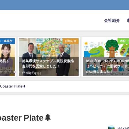
会社紹介
ス・事業所
お知らせ
木粉・
粉簡易ト
徳島環境サステナブル賞脱炭素推
8/30『OH! HAPPY MORN
進部門を受賞しました！
（ハピモニ）に那賀ウッド
が出演しました！
2026年4月1日
2022年8月30日
ster Plate🌲
ter Plate🌲
NAKA