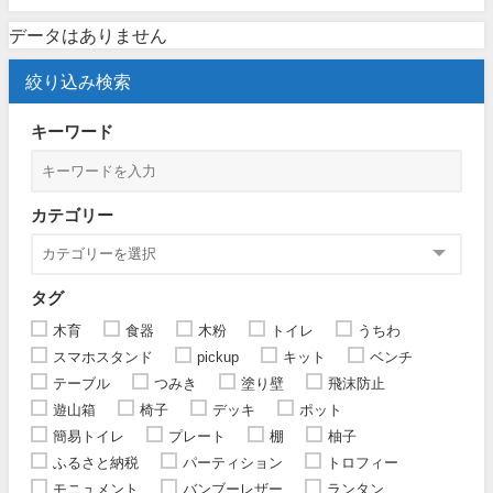
データはありません
絞り込み検索
キーワード
カテゴリー
タグ
木育
食器
木粉
トイレ
うちわ
スマホスタンド
pickup
キット
ベンチ
テーブル
つみき
塗り壁
飛沫防止
遊山箱
椅子
デッキ
ポット
簡易トイレ
プレート
棚
柚子
ふるさと納税
パーティション
トロフィー
モニュメント
バンブーレザー
ランタン