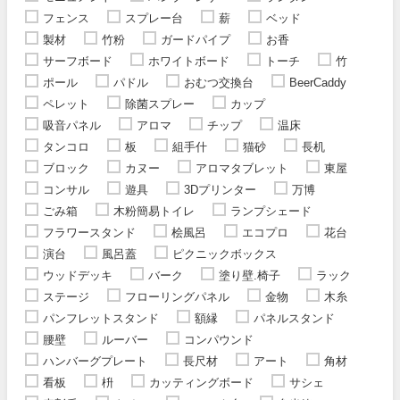
フェンス
スプレー台
薪
ベッド
製材
竹粉
ガードパイプ
お香
サーフボード
ホワイトボード
トーチ
竹
ポール
パドル
おむつ交換台
BeerCaddy
ペレット
除菌スプレー
カップ
吸音パネル
アロマ
チップ
温床
タンコロ
板
組手什
猫砂
長机
ブロック
カヌー
アロマタブレット
東屋
コンサル
遊具
3Dプリンター
万博
ごみ箱
木粉簡易トイレ
ランプシェード
フラワースタンド
桧風呂
エコプロ
花台
演台
風呂蓋
ピクニックボックス
ウッドデッキ
バーク
塗り壁.椅子
ラック
ステージ
フローリングパネル
金物
木糸
パンフレットスタンド
額縁
パネルスタンド
腰壁
ルーバー
コンパウンド
ハンバーグプレート
長尺材
アート
角材
看板
枡
カッティングボード
サシェ