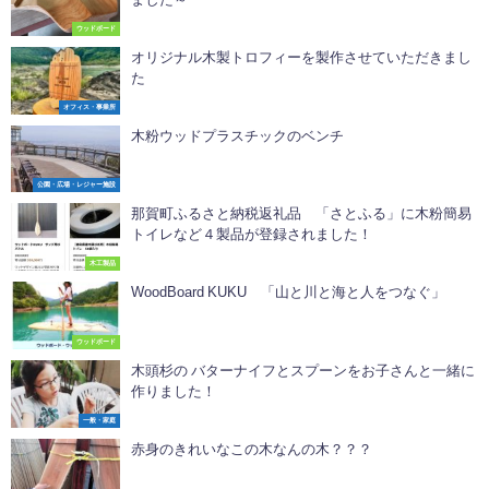
ウッドボード
オリジナル木製トロフィーを製作させていただきまし
た
オフィス・事業所
木粉ウッドプラスチックのベンチ
公園・広場・レジャー施設
那賀町ふるさと納税返礼品 「さとふる」に木粉簡易
トイレなど４製品が登録されました！
木工製品
WoodBoard KUKU 「山と川と海と人をつなぐ」
ウッドボード
木頭杉の バターナイフとスプーンをお子さんと一緒に
作りました！
一般・家庭
赤身のきれいなこの木なんの木？？？