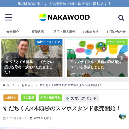
地域材の活用により地域振興・国土保全を目指します！
会社紹介
事業内容
活用・導入事例
お求め方法
お問い合わせ
体験・アウトドア
ウッドボード
NHK『とく６徳島』にてたけのこ
アップサイクル・共創の取組紹介
掘りを取材・放送いただきまし
ページを作成しました
た！
2025年7月14日
2025年4月7日
ホーム
お知らせ
すだちくん×木頭杉のスマホスタンド販売開始！
お知らせ
木工製品
木育・教育活動
スマホスタンド
すだちくん×木頭杉のスマホスタンド販売開始！
2021年7月14日
2021年9月1日