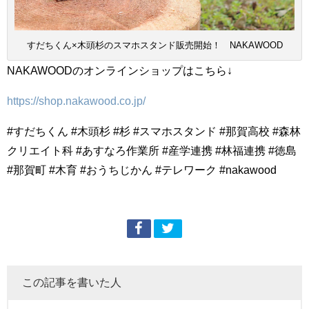
すだちくん×木頭杉のスマホスタンド販売開始！ NAKAWOOD
NAKAWOODのオンラインショップはこちら↓
https://shop.nakawood.co.jp/
#すだちくん #木頭杉 #杉 #スマホスタンド #那賀高校 #森林
クリエイト科 #あすなろ作業所 #産学連携 #林福連携 #徳島
#那賀町 #木育 #おうちじかん #テレワーク #nakawood
この記事を書いた人