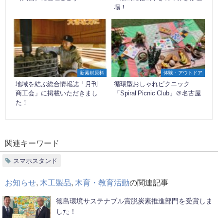
場！
新素材原料
体験・アウトドア
地域を結ぶ総合情報誌「月刊
循環型おしゃれピクニック
商工会」に掲載いただきまし
「Spiral Picnic Club」＠名古屋
た！
関連キーワード
スマホスタンド
お知らせ
,
木工製品
,
木育・教育活動
の関連記事
徳島環境サステナブル賞脱炭素推進部門を受賞しま
した！