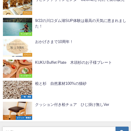
イベント
9/22の川口ダム湖SUP体験は最高の天気に恵まれまし
た！
ウッドボード
おかげさまで10周年！
イベント
KUKU Buffet Plate 木頭杉のお子様プレート
ウッドボード
桧と杉 自然素材100%の猫砂
一般・家庭
クッション付き桧チェア ひじ掛け無しVer
オフィス・事業所