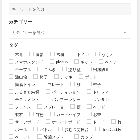
カテゴリー
タグ
木育
食器
木粉
トイレ
うちわ
スマホスタンド
pickup
キット
ベンチ
テーブル
つみき
塗り壁
飛沫防止
遊山箱
椅子
デッキ
ポット
簡易トイレ
プレート
棚
柚子
ふるさと納税
パーティション
トロフィー
モニュメント
バンブーレザー
ランタン
フェンス
スプレー台
薪
ベッド
製材
竹粉
ガードパイプ
お香
サーフボード
ホワイトボード
トーチ
竹
ポール
パドル
おむつ交換台
BeerCaddy
ペレット
除菌スプレー
カップ