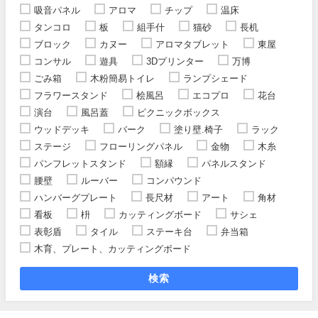
吸音パネル
アロマ
チップ
温床
タンコロ
板
組手什
猫砂
長机
ブロック
カヌー
アロマタブレット
東屋
コンサル
遊具
3Dプリンター
万博
ごみ箱
木粉簡易トイレ
ランプシェード
フラワースタンド
桧風呂
エコプロ
花台
演台
風呂蓋
ピクニックボックス
ウッドデッキ
バーク
塗り壁.椅子
ラック
ステージ
フローリングパネル
金物
木糸
パンフレットスタンド
額縁
パネルスタンド
腰壁
ルーバー
コンパウンド
ハンバーグプレート
長尺材
アート
角材
看板
枡
カッティングボード
サシェ
表彰盾
タイル
ステーキ台
弁当箱
木育、プレート、カッティングボード
検索