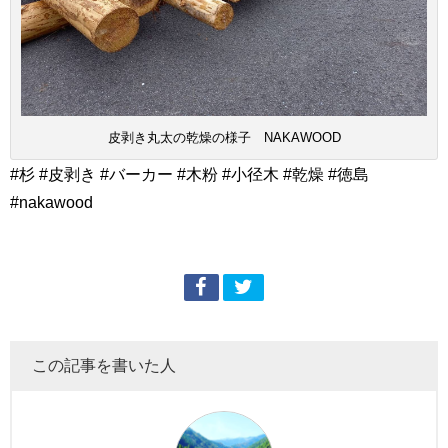
皮剥き丸太の乾燥の様子 NAKAWOOD
#杉 #皮剥き #バーカー #木粉 #小径木 #乾燥 #徳島
#nakawood
この記事を書いた人