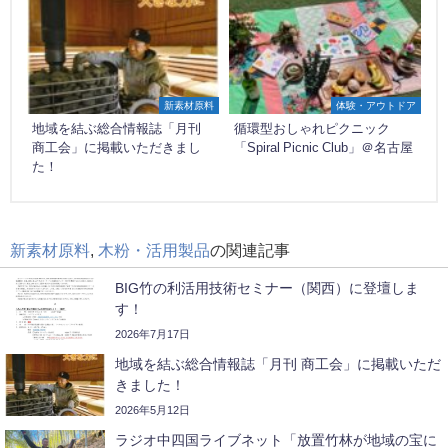
新素材原料
体験・アウトドア
地域を結ぶ総合情報誌「月刊
循環型おしゃれピクニック
商工会」に掲載いただきまし
「Spiral Picnic Club」＠名古屋
た！
新素材原料
,
木粉・活用製品
の関連記事
BIG竹の利活用技術セミナー（関西）に登壇しま
す！
2026年7月17日
地域を結ぶ総合情報誌「月刊 商工会」に掲載いただ
きました！
2026年5月12日
ラジオ中四国ライブネット「放置竹林が地域の宝に