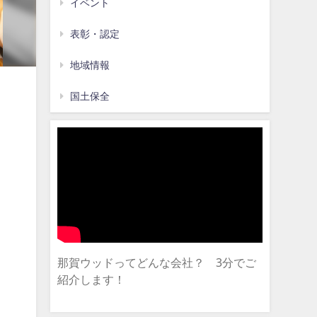
イベント
表彰・認定
地域情報
国土保全
那賀ウッドってどんな会社？ 3分でご
紹介します！