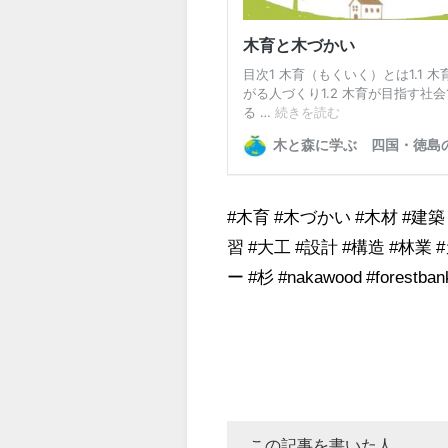
#木育 #木づかい #木材 #建築
習 #大工 #設計 #構造 #林業
ー #杉 #nakawood #forestban
この記事を書いた人