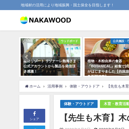
地域材の活用により地域振興・国土保全を目指します！
ウッドボード
公共施設・庁舎・学校
レ熱海さま
植物・木粉由来の食器
沖縄に新登場のリゾート
品を発信頂
『BOTANICAL』給食で試験使用
「STORYLINE 瀬長島
がはじまりました【四国放送・徳
介！
島新聞掲載】
2024年4月30日
2023年11月9日
ホーム
活用事例
体験・アウトドア
【先生も木育
体験・アウトドア
木育・教育活
【先生も木育】木
シェア