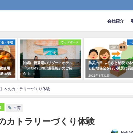
会社紹介
ウッドボード
一般・家庭
木育
ホテル
防災の日 ふるさと納税で木づかい
2023年11月19日 阿波
」のご紹
と山地保全を行い減災に貢献！
店にて木育イベント開催
2021年8月31日
2023年11月1日
】木のカトラリーづくり体験
動
木育
のカトラリーづくり体験
NAKA