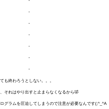
・
・
・
・
・
・
・
しても終わろうとしない。。。
、それはやり出すと止まらなくなるから🤣
グラムを圧迫してしまうので注意が必要なんです(;^_^A