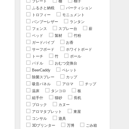
プレート
棚
柚子
ふるさと納税
パーティション
トロフィー
モニュメント
バンブーレザー
ランタン
フェンス
スプレー台
薪
ベッド
製材
竹粉
ガードパイプ
お香
サーフボード
ホワイトボード
トーチ
竹
ポール
パドル
おむつ交換台
BeerCaddy
ペレット
除菌スプレー
カップ
吸音パネル
アロマ
チップ
温床
タンコロ
板
組手什
猫砂
長机
ブロック
カヌー
アロマタブレット
東屋
コンサル
遊具
3Dプリンター
万博
ごみ箱