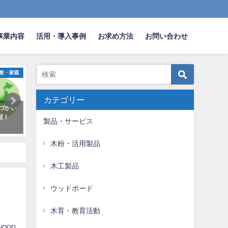
事業内容
活用・導入事例
お求め方法
お問い合わせ
・教育活動
オフィス・事業所
オフィ
カテゴリー
銀行さん本
徳島銀行さんに「木粉簡易トイ
200925 ゴジカル！に木
！
レ」を導入頂きました！
イレが登場！
製品・サービス
2018年6月2日
2020年10月4日
木粉・活用製品
木工製品
ウッドボード
木育・教育活動
WOOD