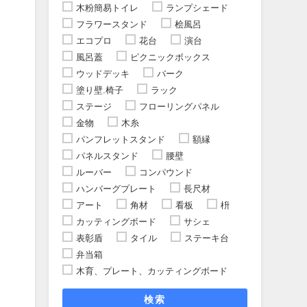
木粉簡易トイレ
ランプシェード
フラワースタンド
桧風呂
エコプロ
花台
演台
風呂蓋
ピクニックボックス
ウッドデッキ
バーク
塗り壁.椅子
ラック
ステージ
フローリングパネル
金物
木糸
パンフレットスタンド
額縁
パネルスタンド
腰壁
ルーバー
コンパウンド
ハンバーグプレート
長尺材
アート
角材
看板
枡
カッティングボード
サシェ
表彰盾
タイル
ステーキ台
弁当箱
木育、プレート、カッティングボード
検索