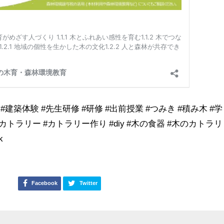
 #建築体験 #先生研修 #研修 #出前授業 #つみき #積み木 #学
 #カトラリー #カトラリー作り #diy #木の食器 #木のカトラリ
k
Facebook
Twitter