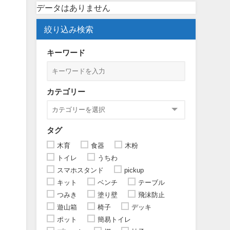
データはありません
絞り込み検索
キーワード
カテゴリー
タグ
木育
食器
木粉
トイレ
うちわ
スマホスタンド
pickup
キット
ベンチ
テーブル
つみき
塗り壁
飛沫防止
遊山箱
椅子
デッキ
ポット
簡易トイレ