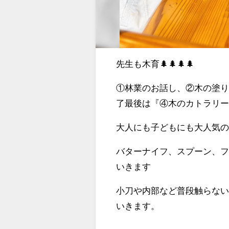
先生も木育🌲🌲🌲🌲
①林業のお話し、②木の塗
了最後は『④木のカトラリ
大人にも子どもにも大人気
バターナイフ、スプーン、
いきます
小刀や内部など普段触らな
いきます。