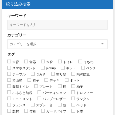
絞り込み検索
キーワード
カテゴリー
タグ
木育
食器
木粉
トイレ
うちわ
スマホスタンド
pickup
キット
ベンチ
テーブル
つみき
塗り壁
飛沫防止
遊山箱
椅子
デッキ
ポット
簡易トイレ
プレート
棚
柚子
ふるさと納税
パーティション
トロフィー
モニュメント
バンブーレザー
ランタン
フェンス
スプレー台
薪
ベッド
製材
竹粉
ガードパイプ
お香