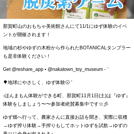
那賀町山のおもちゃ美術館さんにて11/1にゆず体験のイベ
ントが開催されます！
地域の杉やゆずの木粉から作られたBOTANICALタンブラー
も是非体験ください！
Get @reshare_app • @nakatown_toy_museum -｀
🌳地球にやさしく、ゆず体験🌝 ′
-ほんまもん体験ができる町、那賀町11月1日(土)は『ゆず』
体験をしましょう〜〜参加者絶賛募集中です☆彡
ゆず畑へ行って、農家さんに直接お話を聞き、実際に収穫
→ゆず搾り体験→手搾りもしてホットゆずを試飲→ゆずの
香りに全身が包まれる♪