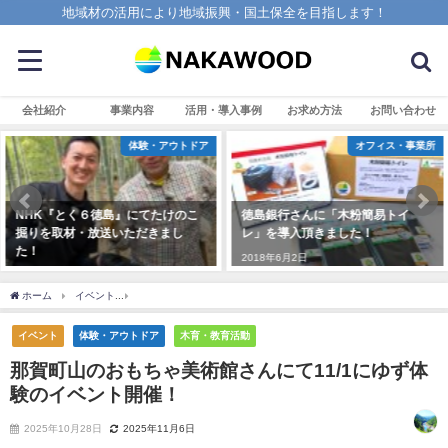
地域材の活用により地域振興・国土保全を目指します！
会社紹介
事業内容
活用・導入事例
お求め方法
お問い合わせ
体験・アウトドア
オフィス・事業所
』にてたけのこ
徳島銀行さんに「木粉簡易トイ
沖縄に新登場のリ
ただきまし
レ」を導入頂きました！
「STORYLINE
2018年6月2日
2024年4月30日
ホーム
イベント
那賀町山のおもちゃ美術館さんにて11/1にゆず体験のイベント開催
イベント
体験・アウトドア
木育・教育活動
那賀町山のおもちゃ美術館さんにて11/1にゆず体
験のイベント開催！
2025年10月28日
2025年11月6日