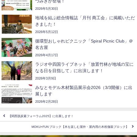
つみきが登場！
2026年5月30日
地域を結ぶ総合情報誌「月刊 商工会」に掲載いただ
きました！
2026年5月12日
循環型おしゃれピクニック「Spiral Picnic Club」＠
名古屋
2026年4月17日
ラジオ中四国ライブネット「放置竹林が地域の宝に
なる日を目指して」に出演します！
2026年3月9日
みなとモデル木材製品展示会2026（3/3開催）に出
展します
2026年2月28日
【関西脱炭素フォーラム2025】に出展します！
MOKU×FUN ブロック【木を楽しむ屋外・屋内用の木粉舗装ブロック】