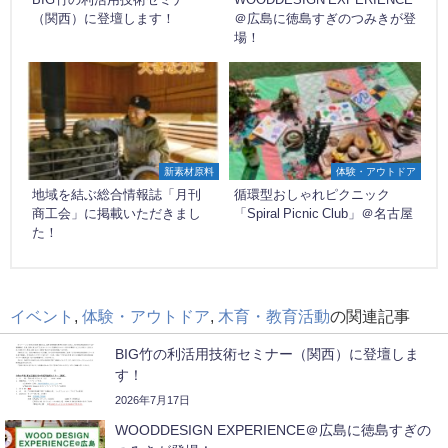
（関西）に登壇します！
＠広島に徳島すぎのつみきが登
場！
新素材原料
体験・アウトドア
地域を結ぶ総合情報誌「月刊
循環型おしゃれピクニック
商工会」に掲載いただきまし
「Spiral Picnic Club」＠名古屋
た！
イベント
,
体験・アウトドア
,
木育・教育活動
の関連記事
BIG竹の利活用技術セミナー（関西）に登壇しま
す！
2026年7月17日
WOODDESIGN EXPERIENCE＠広島に徳島すぎの