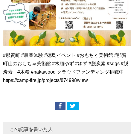
#那賀町 #農業体験 #徳島イベント #おもちゃ美術館 #那賀
町山のおもちゃ美術館 #木頭ゆず #ゆず #脱炭素 #sdgs #脱
炭素 #木粉 #nakawood クラウドファンディング挑戦中
https://camp-fire.jp/projects/874998/view
この記事を書いた人