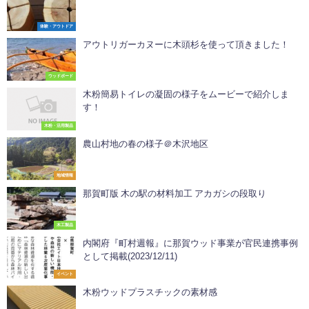
体験・アウトドア
アウトリガーカヌーに木頭杉を使って頂きました！
ウッドボード
木粉簡易トイレの凝固の様子をムービーで紹介しま
す！
木粉・活用製品
農山村地の春の様子＠木沢地区
地域情報
那賀町版 木の駅の材料加工 アカガシの段取り
木工製品
内閣府『町村週報』に那賀ウッド事業が官民連携事例
として掲載(2023/12/11)
イベント
木粉ウッドプラスチックの素材感