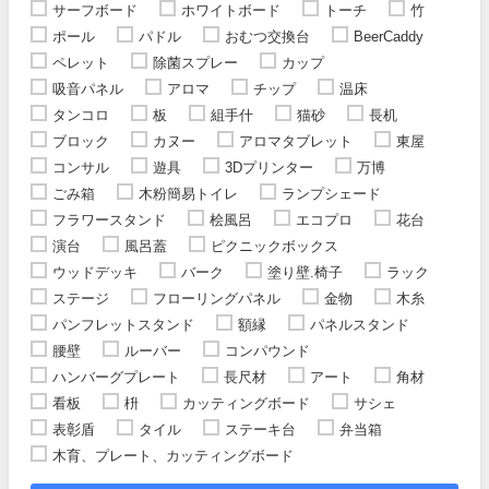
サーフボード
ホワイトボード
トーチ
竹
ポール
パドル
おむつ交換台
BeerCaddy
ペレット
除菌スプレー
カップ
吸音パネル
アロマ
チップ
温床
タンコロ
板
組手什
猫砂
長机
ブロック
カヌー
アロマタブレット
東屋
コンサル
遊具
3Dプリンター
万博
ごみ箱
木粉簡易トイレ
ランプシェード
フラワースタンド
桧風呂
エコプロ
花台
演台
風呂蓋
ピクニックボックス
ウッドデッキ
バーク
塗り壁.椅子
ラック
ステージ
フローリングパネル
金物
木糸
パンフレットスタンド
額縁
パネルスタンド
腰壁
ルーバー
コンパウンド
ハンバーグプレート
長尺材
アート
角材
看板
枡
カッティングボード
サシェ
表彰盾
タイル
ステーキ台
弁当箱
木育、プレート、カッティングボード