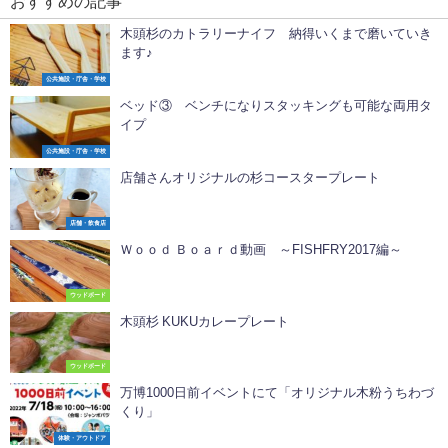
おすすめの記事
木頭杉のカトラリーナイフ 納得いくまで磨いていき
ます♪
公共施設・庁舎・学校
ベッド③ ベンチになりスタッキングも可能な両用タ
イプ
公共施設・庁舎・学校
店舗さんオリジナルの杉コースタープレート
店舗・飲食店
Ｗｏｏｄ Ｂｏａｒｄ動画 ～FISHFRY2017編～
ウッドボード
木頭杉 KUKUカレープレート
ウッドボード
万博1000日前イベントにて「オリジナル木粉うちわづ
くり」
体験・アウトドア