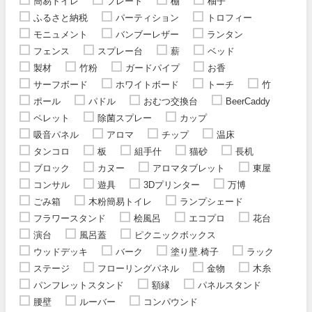
簡易トイレ
プレート
棚
柚子
ふるさと納税
パーティション
トロフィー
モニュメント
バンブーレザー
ランタン
フェンス
スプレー台
薪
ベッド
製材
竹粉
ガードパイプ
お香
サーフボード
ホワイトボード
トーチ
竹
ポール
パドル
おむつ交換台
BeerCaddy
ペレット
除菌スプレー
カップ
吸音パネル
アロマ
チップ
温床
タンコロ
板
組手什
猫砂
長机
ブロック
カヌー
アロマタブレット
東屋
コンサル
遊具
3Dプリンター
万博
ごみ箱
木粉簡易トイレ
ランプシェード
フラワースタンド
桧風呂
エコプロ
花台
演台
風呂蓋
ピクニックボックス
ウッドデッキ
バーク
塗り壁.椅子
ラック
ステージ
フローリングパネル
金物
木糸
パンフレットスタンド
額縁
パネルスタンド
腰壁
ルーバー
コンパウンド