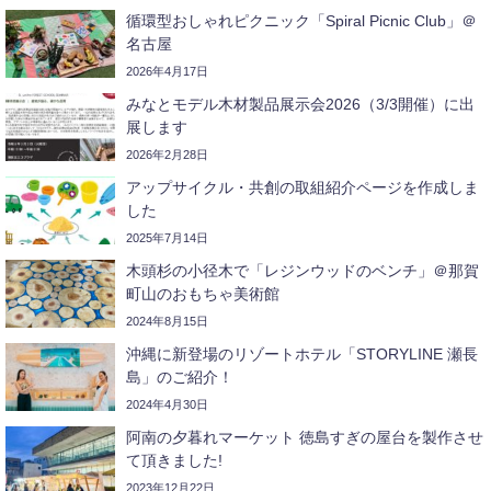
循環型おしゃれピクニック「Spiral Picnic Club」＠
名古屋
2026年4月17日
みなとモデル木材製品展示会2026（3/3開催）に出
展します
2026年2月28日
アップサイクル・共創の取組紹介ページを作成しま
した
2025年7月14日
木頭杉の小径木で「レジンウッドのベンチ」＠那賀
町山のおもちゃ美術館
2024年8月15日
沖縄に新登場のリゾートホテル「STORYLINE 瀬長
島」のご紹介！
2024年4月30日
阿南の夕暮れマーケット 徳島すぎの屋台を製作させ
て頂きました!
2023年12月22日