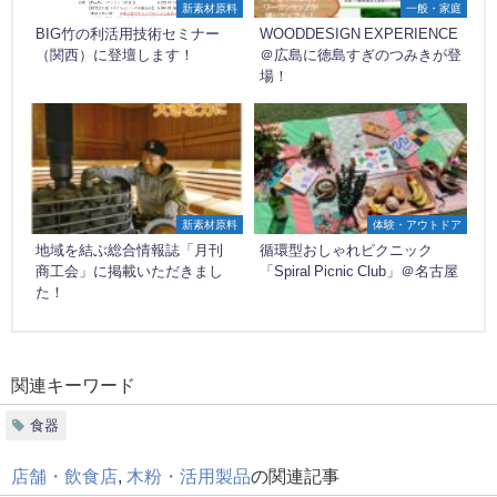
新素材原料
一般・家庭
BIG竹の利活用技術セミナー
WOODDESIGN EXPERIENCE
（関西）に登壇します！
＠広島に徳島すぎのつみきが登
場！
新素材原料
体験・アウトドア
地域を結ぶ総合情報誌「月刊
循環型おしゃれピクニック
商工会」に掲載いただきまし
「Spiral Picnic Club」＠名古屋
た！
関連キーワード
食器
店舗・飲食店
,
木粉・活用製品
の関連記事