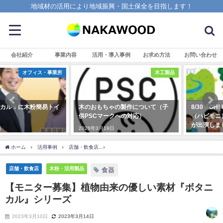
地域材の活用により地域振興・国土保全を目指します！
会社紹介
事業内容
活用・導入事例
お求め方法
お問い合わせ
木工製品
木粉・活用製品
木のおもちゃの製作について（子
8/30『OH! HAPPY MORNING』
供PSCマークへの対応）
（ハピモニ）に那賀ウッド・庄野
が出演しました！
2026年3月19日
2022年8月30日
ホーム
活用事例
店舗・飲食店
【モニター募集】植物由来の優しい素材『ボタニ
店舗・飲食店
木粉・活用製品
食器
【モニター募集】植物由来の優しい素材『ボタニ
カル』シリーズ
2023年3月10日
2023年3月14日