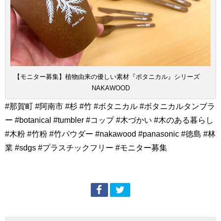
【モニター募集】植物由来の優しい素材『ボタニカル』シリーズ
NAKAWOOD
#那賀町 #阿南市 #杉 #竹 #ボタニカル #ボタニカルタンブラ
ー #botanical #tumbler #コップ #木づかい #木のある暮らし
#木粉 #竹粉 #竹パウダー #nakawood #panasonic #徳島 #林
業 #sdgs #プラスチックフリー #モニター募集