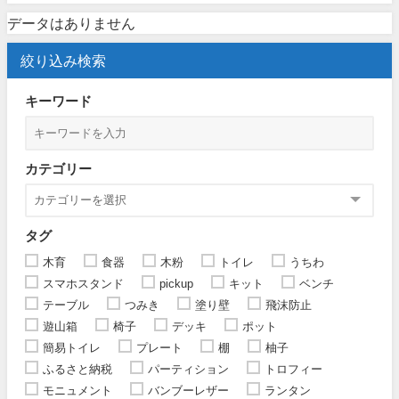
データはありません
絞り込み検索
キーワード
カテゴリー
タグ
木育
食器
木粉
トイレ
うちわ
スマホスタンド
pickup
キット
ベンチ
テーブル
つみき
塗り壁
飛沫防止
遊山箱
椅子
デッキ
ポット
簡易トイレ
プレート
棚
柚子
ふるさと納税
パーティション
トロフィー
モニュメント
バンブーレザー
ランタン