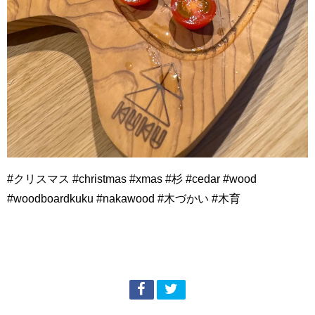
#クリスマス #christmas #xmas #杉 #cedar #wood
#woodboardkuku #nakawood #木づかい #木育