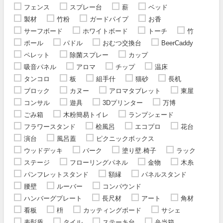
フェンス
スプレー台
薪
ベッド
製材
竹粉
ガードパイプ
お香
サーフボード
ホワイトボード
トーチ
竹
ポール
パドル
おむつ交換台
BeerCaddy
ペレット
除菌スプレー
カップ
吸音パネル
アロマ
チップ
温床
タンコロ
板
組手什
猫砂
長机
ブロック
カヌー
アロマタブレット
東屋
コンサル
遊具
3Dプリンター
万博
ごみ箱
木粉簡易トイレ
ランプシェード
フラワースタンド
桧風呂
エコプロ
花台
演台
風呂蓋
ピクニックボックス
ウッドデッキ
バーク
塗り壁.椅子
ラック
ステージ
フローリングパネル
金物
木糸
パンフレットスタンド
額縁
パネルスタンド
腰壁
ルーバー
コンパウンド
ハンバーグプレート
長尺材
アート
角材
看板
枡
カッティングボード
サシェ
表彰盾
タイル
ステーキ台
弁当箱