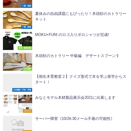
一般・家庭
夏休み️の自由課題にもぴったり！木頭杉のカトラリー
キット
一般・家庭
MOKU×FUN! のロゴ入りポロシャツが完成!
木育・教育活動
木頭杉のカトラリー 中級編 デザートスプーン🥄
木工製品
【相生木育教室２】クイズ形式で木を学ぶ座学からス
タート！
公共施設・庁舎・学校
みなとモデル木材製品展示会2021に出展します
イベント
サーバー障害《10/26-30メール不着の可能性》