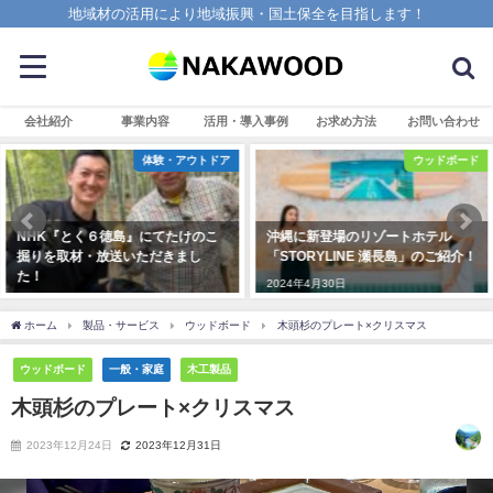
地域材の活用により地域振興・国土保全を目指します！
会社紹介
事業内容
活用・導入事例
お求め方法
お問い合わせ
体験・アウトドア
ウッドボード
NHK『とく６徳島』にてたけのこ
沖縄に新登場のリゾートホテル
掘りを取材・放送いただきまし
「STORYLINE 瀬長島」のご紹介！
た！
2024年4月30日
2025年4月7日
ホーム
製品・サービス
ウッドボード
木頭杉のプレート×クリスマス
ウッドボード
一般・家庭
木工製品
木頭杉のプレート×クリスマス
2023年12月24日
2023年12月31日