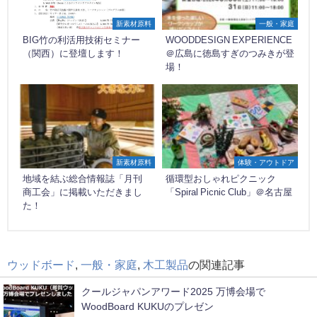
新素材原料
一般・家庭
BIG竹の利活用技術セミナー
WOODDESIGN EXPERIENCE
（関西）に登壇します！
＠広島に徳島すぎのつみきが登
場！
新素材原料
体験・アウトドア
地域を結ぶ総合情報誌「月刊
循環型おしゃれピクニック
商工会」に掲載いただきまし
「Spiral Picnic Club」＠名古屋
た！
ウッドボード
,
一般・家庭
,
木工製品
の関連記事
クールジャパンアワード2025 万博会場で
WoodBoard KUKUのプレゼン