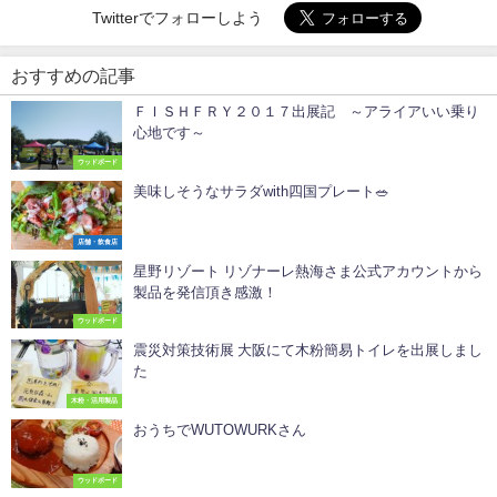
Twitterでフォローしよう
おすすめの記事
ＦＩＳＨＦＲＹ２０１７出展記 ～アライアいい乗り
心地です～
ウッドボード
美味しそうなサラダwith四国プレート🥗
店舗・飲食店
星野リゾート リゾナーレ熱海さま公式アカウントから
製品を発信頂き感激！
ウッドボード
震災対策技術展 大阪にて木粉簡易トイレを出展しまし
た
木粉・活用製品
おうちでWUTOWURKさん
ウッドボード