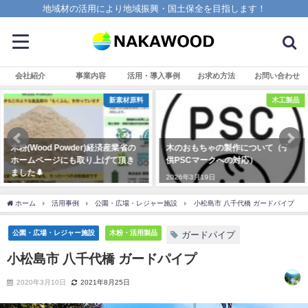
地域材の活用により地域振興・国土保全を目指します！
会社紹介
事業内容
活用・導入事例
お求め方法
お問い合わせ
木工製品
体験・アウトドア
木のおもちゃの製作について（子
MOKU×FUN！プロジェクト始動
供PSCマークへの対応）
JTBさんと一緒にクラウドファンデ
ィング挑戦！
2026年3月19日
2025年10月6日
ホーム
活用事例
公園・広場・レジャー施設
小松島市 八千代橋 ガードパイプ
公園・広場・レジャー施設
木粉・活用製品
ガードパイプ
小松島市 八千代橋 ガードパイプ
2020年3月10日
2021年8月25日