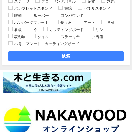
ステージ
フローリングパネル
金物
木糸
パンフレットスタンド
額縁
パネルスタンド
腰壁
ルーバー
コンパウンド
ハンバーグプレート
長尺材
アート
角材
看板
枡
カッティングボード
サシェ
表彰盾
タイル
ステーキ台
弁当箱
木育、プレート、カッティングボード
検索