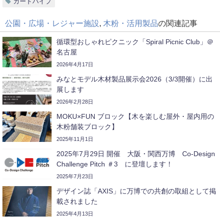
ガードパイプ
公園・広場・レジャー施設
,
木粉・活用製品
の関連記事
循環型おしゃれピクニック「Spiral Picnic Club」＠
名古屋
2026年4月17日
みなとモデル木材製品展示会2026（3/3開催）に出
展します
2026年2月28日
MOKU×FUN ブロック【木を楽しむ屋外・屋内用の
木粉舗装ブロック】
2025年11月1日
2025年7月29日 開催 大阪・関西万博 Co-Design
Challenge Pitch ＃3 に登壇します！
2025年7月23日
デザイン誌「AXIS」に万博での共創の取組として掲
載されました
2025年4月13日