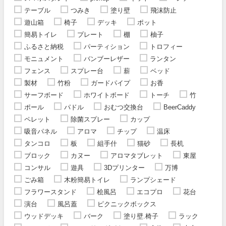
テーブル
つみき
塗り壁
飛沫防止
遊山箱
椅子
デッキ
ポット
簡易トイレ
プレート
棚
柚子
ふるさと納税
パーティション
トロフィー
モニュメント
バンブーレザー
ランタン
フェンス
スプレー台
薪
ベッド
製材
竹粉
ガードパイプ
お香
サーフボード
ホワイトボード
トーチ
竹
ポール
パドル
おむつ交換台
BeerCaddy
ペレット
除菌スプレー
カップ
吸音パネル
アロマ
チップ
温床
タンコロ
板
組手什
猫砂
長机
ブロック
カヌー
アロマタブレット
東屋
コンサル
遊具
3Dプリンター
万博
ごみ箱
木粉簡易トイレ
ランプシェード
フラワースタンド
桧風呂
エコプロ
花台
演台
風呂蓋
ピクニックボックス
ウッドデッキ
バーク
塗り壁.椅子
ラック