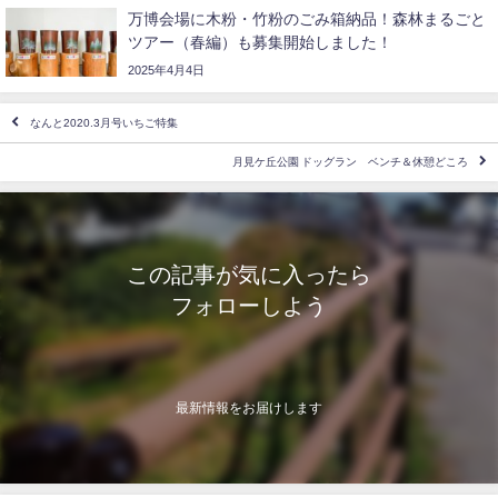
万博会場に木粉・竹粉のごみ箱納品！森林まるごと
ツアー（春編）も募集開始しました！
2025年4月4日
なんと2020.3月号いちご特集
月見ケ丘公園 ドッグラン ベンチ＆休憩どころ
この記事が気に入ったら
フォローしよう
最新情報をお届けします