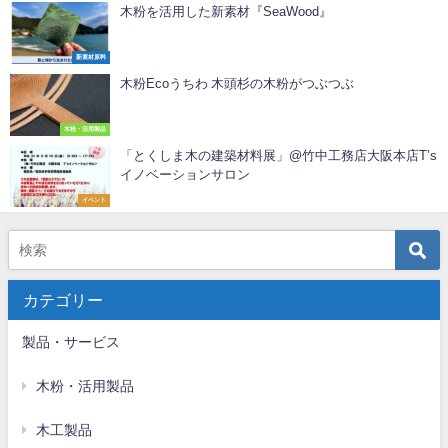
木粉を活用した新素材『SeaWood』
新素材原料
木粉Ecoうちわ 木頭杉の木粉がつぶつぶ
木粉・活用製品
「とくしま木の建築材料展」@竹中工務店大阪本店T’s
イノベーションサロン
イベント
カテゴリー
製品・サービス
木粉・活用製品
木工製品