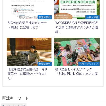
新素材原料
一般・家庭
BIG竹の利活用技術セミナー
WOODDESIGN EXPERIENCE
（関西）に登壇します！
＠広島に徳島すぎのつみきが登
場！
新素材原料
体験・アウトドア
地域を結ぶ総合情報誌「月刊
循環型おしゃれピクニック
商工会」に掲載いただきまし
「Spiral Picnic Club」＠名古屋
た！
関連キーワード