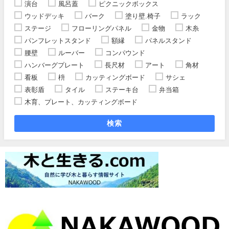
演台
風呂蓋
ピクニックボックス
ウッドデッキ
バーク
塗り壁.椅子
ラック
ステージ
フローリングパネル
金物
木糸
パンフレットスタンド
額縁
パネルスタンド
腰壁
ルーバー
コンパウンド
ハンバーグプレート
長尺材
アート
角材
看板
枡
カッティングボード
サシェ
表彰盾
タイル
ステーキ台
弁当箱
木育、プレート、カッティングボード
検索