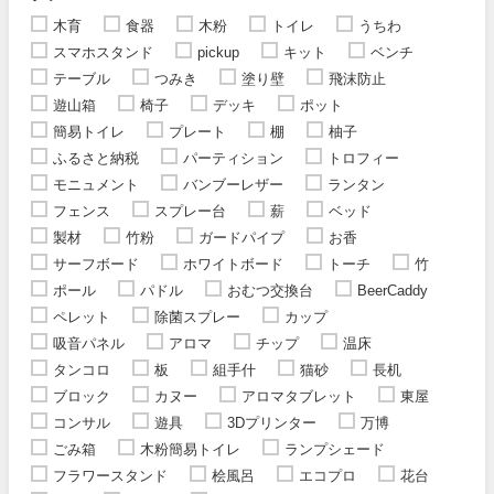
木育
食器
木粉
トイレ
うちわ
スマホスタンド
pickup
キット
ベンチ
テーブル
つみき
塗り壁
飛沫防止
遊山箱
椅子
デッキ
ポット
簡易トイレ
プレート
棚
柚子
ふるさと納税
パーティション
トロフィー
モニュメント
バンブーレザー
ランタン
フェンス
スプレー台
薪
ベッド
製材
竹粉
ガードパイプ
お香
サーフボード
ホワイトボード
トーチ
竹
ポール
パドル
おむつ交換台
BeerCaddy
ペレット
除菌スプレー
カップ
吸音パネル
アロマ
チップ
温床
タンコロ
板
組手什
猫砂
長机
ブロック
カヌー
アロマタブレット
東屋
コンサル
遊具
3Dプリンター
万博
ごみ箱
木粉簡易トイレ
ランプシェード
フラワースタンド
桧風呂
エコプロ
花台