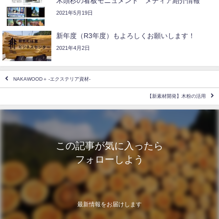
木頭杉の看板モニュメント メディア紹介情報
2021年5月19日
新年度（R3年度）もよろしくお願いします！
2021年4月2日
NAKAWOOD＋ -エクステリア資材-
【新素材開発】木粉の活用
この記事が気に入ったら
フォローしよう
最新情報をお届けします