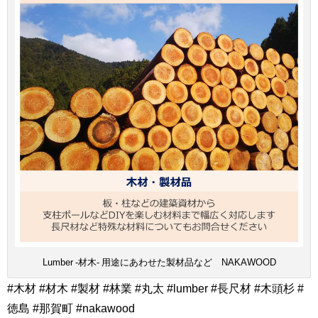
Lumber -材木- 用途にあわせた製材品など NAKAWOOD
#木材 #材木 #製材 #林業 #丸太 #lumber #長尺材 #木頭杉 #
徳島 #那賀町 #nakawood