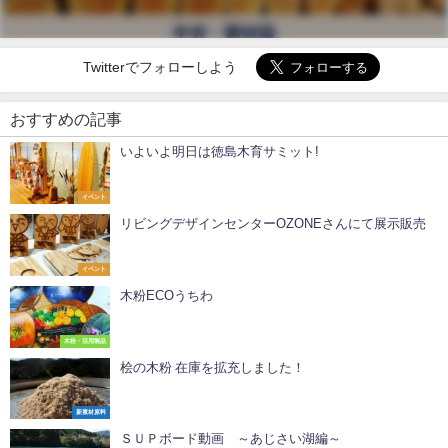
Twitterでフォローしよう
おすすめの記事
いよいよ明日は徳島木育サミット!
イベント
リビングデザインセンターOZONEさんにて展示販売
イベント
木粉ECOうちわ
木粉・活用製品
桧の木粉 在庫を拡充しました！
新素材原料
ＳＵＰボード動画 ～あじさい湖編～