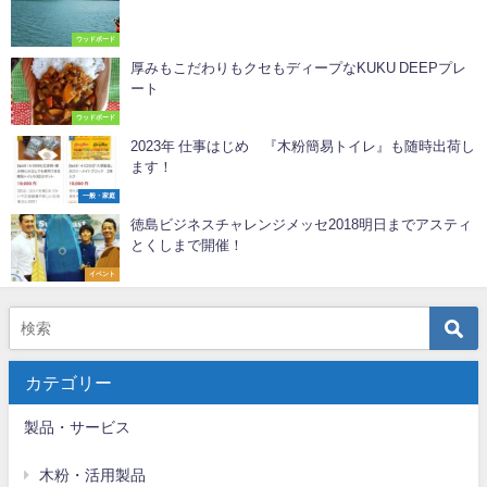
ウッドボード
厚みもこだわりもクセもディープなKUKU DEEPプレ
ート
ウッドボード
2023年 仕事はじめ 『木粉簡易トイレ』も随時出荷し
ます！
一般・家庭
徳島ビジネスチャレンジメッセ2018明日までアスティ
とくしまで開催！
イベント
カテゴリー
製品・サービス
木粉・活用製品