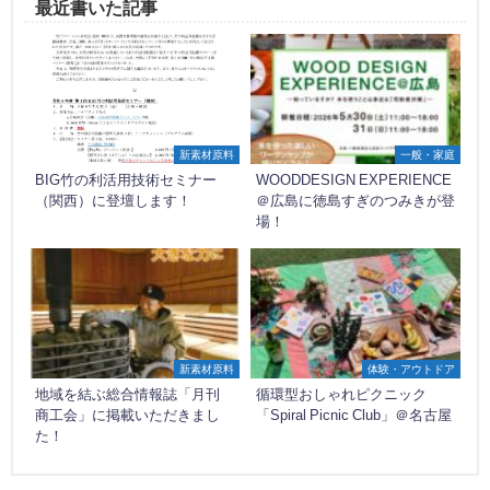
最近書いた記事
新素材原料
一般・家庭
BIG竹の利活用技術セミナー
WOODDESIGN EXPERIENCE
（関西）に登壇します！
＠広島に徳島すぎのつみきが登
場！
新素材原料
体験・アウトドア
地域を結ぶ総合情報誌「月刊
循環型おしゃれピクニック
商工会」に掲載いただきまし
「Spiral Picnic Club」＠名古屋
た！