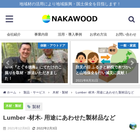
地域材の活用により地域振興・国土保全を目指します！
会社紹介
事業内容
活用・導入事例
お求め方法
お問い合わせ
体験・アウトドア
一般・家庭
NHK『とく６徳島』にてたけのこ
防災の日 ふるさと納税で木づかい
掘りを取材・放送いただきまし
と山地保全を行い減災に貢献！
た！
2021年8月31日
2025年4月7日
ホーム
製品・サービス
木材・製材
Lumber -材木- 用途にあわせた製材品など
木材・製材
製材
Lumber -材木- 用途にあわせた製材品など
2021年12月8日
2022年2月3日