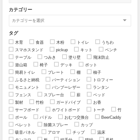
カテゴリー
タグ
木育
食器
木粉
トイレ
うちわ
スマホスタンド
pickup
キット
ベンチ
テーブル
つみき
塗り壁
飛沫防止
遊山箱
椅子
デッキ
ポット
簡易トイレ
プレート
棚
柚子
ふるさと納税
パーティション
トロフィー
モニュメント
バンブーレザー
ランタン
フェンス
スプレー台
薪
ベッド
製材
竹粉
ガードパイプ
お香
サーフボード
ホワイトボード
トーチ
竹
ポール
パドル
おむつ交換台
BeerCaddy
ペレット
除菌スプレー
カップ
吸音パネル
アロマ
チップ
温床
タンコロ
板
組手什
猫砂
長机