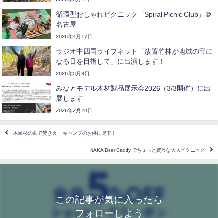
循環型おしゃれピクニック「Spiral Picnic Club」＠
名古屋
2026年4月17日
ラジオ中四国ライブネット「放置竹林が地域の宝に
なる日を目指して」に出演します！
2026年3月9日
みなとモデル木材製品展示会2026（3/3開催）に出
展します
2026年2月28日
木頭杉の薪で焚き火 キャンプのお供に是非！
NAKA Beer Caddy でちょっと贅沢な大人ピクニック
この記事が気に入ったら
フォローしよう