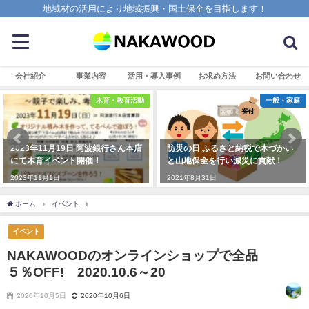
地域材の活用により地域振興・国土保全を目指します！
会社紹介
事業内容
活用・導入事例
お求め方法
お問い合わせ
木育・教育活動
一般・家庭
2023年11月19日 阿波銀行さん本店
防災の日 ふるさと納税で木づかい
にて木育イベント開催！
と山地保全を行い減災に貢献！
2023年11月1日
2021年8月31日
ホーム
イベント
NAKAWOODのオンラインショップで全品５％OFF! 2020.10.6～2
イベント
NAKAWOODのオンラインショップで全品
５％OFF! 2020.10.6～20
2020年10月5日
2020年10月6日