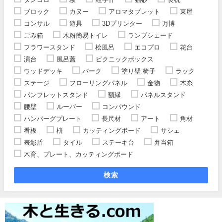
ブロック
カヌー
アロマタブレット
東屋
コンサル
遊具
3Dプリンター
万博
ごみ箱
木粉簡易トイレ
ランプシェード
フラワースタンド
桧風呂
エコプロ
花台
演台
風呂蓋
ピクニックボックス
ウッドデッキ
バーク
塗り壁.椅子
ラック
ステージ
フローリングパネル
金物
木糸
パンフレットスタンド
額縁
パネルスタンド
腰壁
ルーバー
コンパウンド
ハンバーグプレート
長尺材
アート
角材
看板
枡
カッティングボード
サシェ
表彰盾
タイル
ステーキ台
弁当箱
木育、プレート、カッティングボード
検索