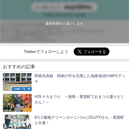
最新情報をお届けします
Twitterでフォローしよう
おすすめの記事
阿南光高校 阿南の竹を活用した地産地消のWPCデッ
キ
公共施設・庁舎・学校
H29 ナカまつり ～徳島・那賀町でおまつり盛りだく
さん！～
イベント
6/1-2 飯能グリーンカーニバルにOLUYOさん・那賀町
と出展！