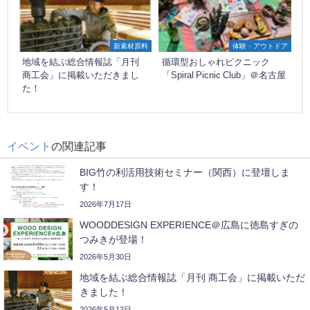
新素材原料
体験・アウトドア
地域を結ぶ総合情報誌「月刊
循環型おしゃれピクニック
商工会」に掲載いただきまし
「Spiral Picnic Club」＠名古屋
た！
イベント
の関連記事
BIG竹の利活用技術セミナー（関西）に登壇しま
す！
2026年7月17日
WOODDESIGN EXPERIENCE＠広島に徳島すぎの
つみきが登場！
2026年5月30日
地域を結ぶ総合情報誌「月刊 商工会」に掲載いただ
きました！
2026年5月12日