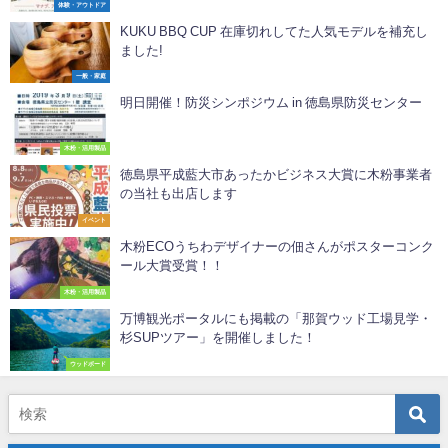
体験・アウトドア
KUKU BBQ CUP 在庫切れしてた人気モデルを補充し
ました!
一般・家庭
明日開催！防災シンポジウム in 徳島県防災センター
木粉・活用製品
徳島県平成藍大市あったかビジネス大賞に木粉事業者
の当社も出店します
イベント
木粉ECOうちわデザイナーの佃さんがポスターコンク
ール大賞受賞！！
木粉・活用製品
万博観光ポータルにも掲載の「那賀ウッド工場見学・
杉SUPツアー」を開催しました！
ウッドボード