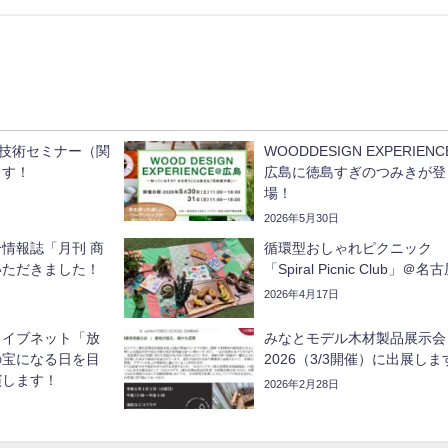
用技術セミナー（関
WOODDESIGN EXPERIEN
ます！
広島に徳島すぎのつみきが登
場！
2026年5月30日
情報誌「月刊 商
循環型おしゃれピクニック
いただきました！
「Spiral Picnic Club」＠名
2026年4月17日
ライブネット「放
みなとモデル木材製品展示会
の宝になる日を目
2026（3/3開催）に出展しま
演します！
2026年2月28日