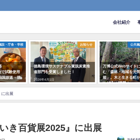
会社紹介
庁舎・学校
お知らせ
公共施設・庁
徳島環境サステナブル賞脱炭素推
万博公式Webサイトに【木
試験使用
進部門を受賞しました！
む「森林・地域を元気にす
送・徳
箱」。木と生きる町からの
2026年4月1日
Vol.3】が掲載！
2025年3月7日
』に出展
いき百貨展2025』に出展
NAKA