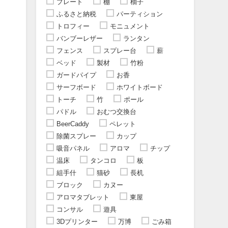
プレート
棚
柚子
ふるさと納税
パーティション
トロフィー
モニュメント
バンブーレザー
ランタン
フェンス
スプレー台
薪
ベッド
製材
竹粉
ガードパイプ
お香
サーフボード
ホワイトボード
トーチ
竹
ポール
パドル
おむつ交換台
BeerCaddy
ペレット
除菌スプレー
カップ
吸音パネル
アロマ
チップ
温床
タンコロ
板
組手什
猫砂
長机
ブロック
カヌー
アロマタブレット
東屋
コンサル
遊具
3Dプリンター
万博
ごみ箱