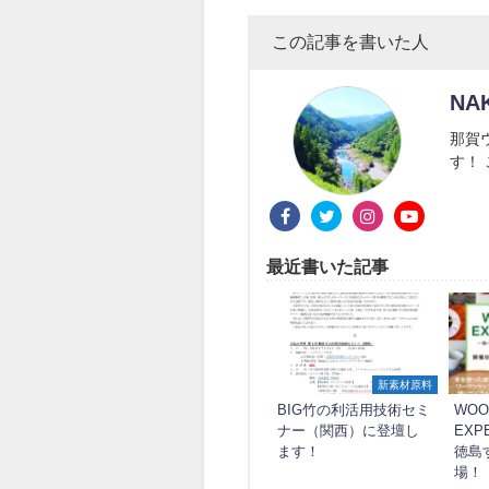
この記事を書いた人
NA
那賀
す！
最近書いた記事
新素材原料
BIG竹の利活用技術セミ
WOO
ナー（関西）に登壇し
EXP
ます！
徳島
場！