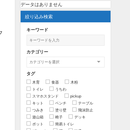
データはありません
絞り込み検索
キーワード
フ
カテゴリー
タグ
木育
食器
木粉
トイレ
うちわ
スマホスタンド
pickup
キット
ベンチ
テーブル
つみき
塗り壁
飛沫防止
遊山箱
椅子
デッキ
ポット
簡易トイレ