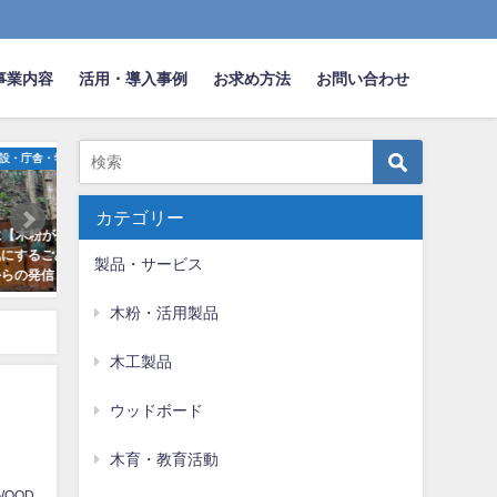
事業内容
活用・導入事例
お求め方法
お問い合わせ
舎・学校
ウッドボード
オフィス
カテゴリー
粉が生
万博観光ポータルにも掲載の「那
200925 ゴジカル！に木粉
るごみ
賀ウッド工場見学・杉SUPツア
イレが登場！
製品・サービス
発信
ー」を開催しました！
2020年10月4日
2025年8月25日
木粉・活用製品
木工製品
ウッドボード
木育・教育活動
WOOD