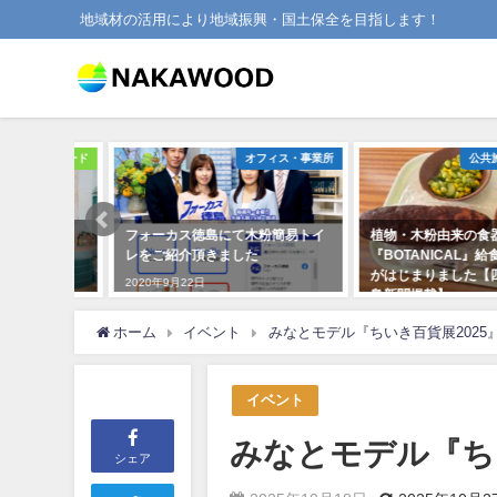
地域材の活用により地域振興・国土保全を目指します！
ッドボード
オフィス・事業所
公共施設・
ホテル
フォーカス徳島にて木粉簡易トイ
植物・木粉由来の食器
」のご紹
レをご紹介頂きました
『BOTANICAL』給食で
がはじまりました【四国放
2020年9月22日
島新聞掲載】
2023年11月9日
ホーム
イベント
みなとモデル『ちいき百貨展2025
イベント
みなとモデル『ち
シェア