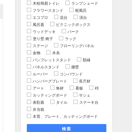
木粉簡易トイレ
ランプシェード
フラワースタンド
桧風呂
エコプロ
花台
演台
風呂蓋
ピクニックボックス
ウッドデッキ
バーク
塗り壁.椅子
ラック
ステージ
フローリングパネル
金物
木糸
パンフレットスタンド
額縁
パネルスタンド
腰壁
ルーバー
コンパウンド
ハンバーグプレート
長尺材
アート
角材
看板
枡
カッティングボード
サシェ
表彰盾
タイル
ステーキ台
弁当箱
木育、プレート、カッティングボード
検索