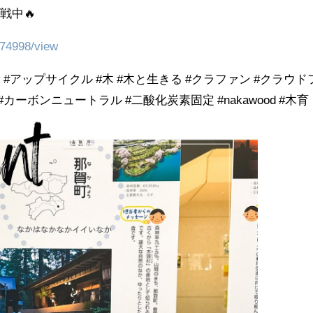
戦中🔥
/874998/view
素 #アップサイクル #木 #木と生きる #クラファン #クラウド
#カーボンニュートラル #二酸化炭素固定 #nakawood #木育