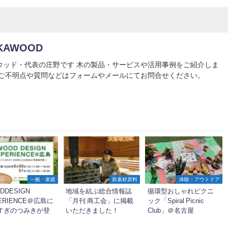
KAWOOD
ウッド・代表の庄野です 木の製品・サービスや活用事例をご紹介しま
 ご不明点や質問などはフォームやメールにてお問合せください。
一般・家庭
新素材原料
体験・アウトドア
DDESIGN
地域を結ぶ総合情報誌
循環型おしゃれピクニ
ERIENCE＠広島に
「月刊 商工会」に掲載
ック「Spiral Picnic
すぎのつみきが登
いただきました！
Club」＠名古屋