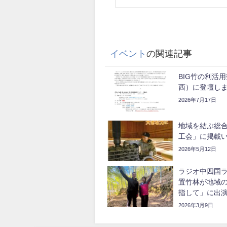
イベント
の関連記事
BIG竹の利活
西）に登壇し
2026年7月17日
地域を結ぶ総合
工会」に掲載
2026年5月12日
ラジオ中四国
置竹林が地域
指して」に出
2026年3月9日